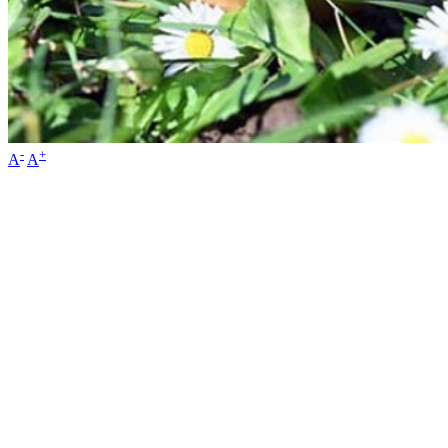
-
+
A
A