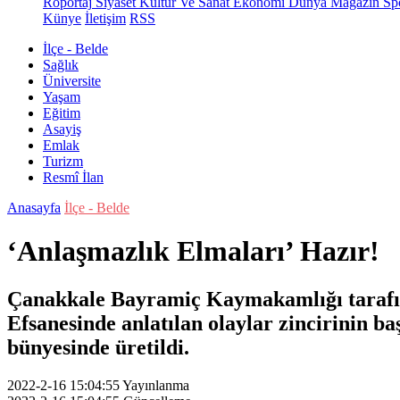
Röportaj
Siyaset
Kültür Ve Sanat
Ekonomi
Dünya
Magazin
Sp
Künye
İletişim
RSS
İlçe - Belde
Sağlık
Üniversite
Yaşam
Eğitim
Asayiş
Emlak
Turizm
Resmî İlan
Anasayfa
İlçe - Belde
‘Anlaşmazlık Elmaları’ Hazır!
Çanakkale Bayramiç Kaymakamlığı tarafınd
Efsanesinde anlatılan olaylar zincirinin 
bünyesinde üretildi.
2022-2-16 15:04:55
Yayınlanma