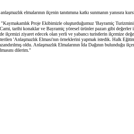
n anlaşmazlık elmalarının ilçenin tanıtımına katkı sunmanın yanısıra kurs
; "Kaymakamlık Proje Ekibimizle oluşturduğumuz 'Bayramiç Turizmini Ge
 tarihi konaklar ve Bayramiç yöresel ürünler pazarı gibi değerler ile 
de ilçemizi ziyaret edecek olan yerli ve yabancı turistlerin ilçemize de
österilen 'Anlaşmazlık Elması'nın örneklerini yapmak istedik. Halk Eği
 kazandırılmış oldu. Anlaşmazlık Elmalarının İda Dağının bulunduğu ilçem
olmasını dilerim."