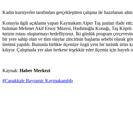
Kadın kursiyerler tarafından gerçekleştiren çalışma ile hazırlanan altı
Konuyla ilgili açıklama yapan Kaymakam Alper Taş şunları ifade etti
bulunan Mehmet Akif Ersoy Müzesi, Hadimoğlu Konağı, Taş Köprü Cami,
turizm rotası oluşturmayı hedefliyoruz. İki günlük program çerçevesin
bir yere sahip olan ve tüm olaylar zincirinin başlama sebebi olarak g
üretimi yapıldı. Bununla birlikte ilçemize özgü yeni bir turistik ürün
kılıyor. Çalışmada yer alan herkese teşekkür eder ilçemiz için hayırlı 
Kaynak:
Haber Merkezi
#Çanakkale Bayramiç Kaymakamlığı