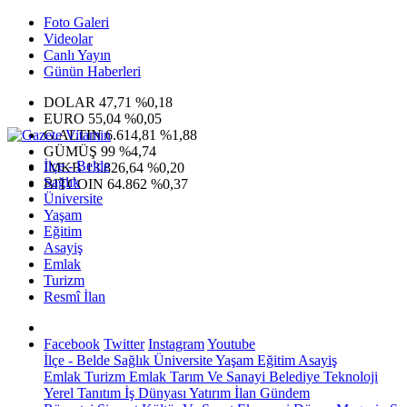
Foto Galeri
Videolar
Canlı Yayın
Günün Haberleri
DOLAR
47,71
%0,18
EURO
55,04
%0,05
G.ALTIN
6.614,81
%1,88
GÜMÜŞ
99
%4,74
İlçe - Belde
IMKB
13.826,64
%0,20
Sağlık
BITCOIN
64.862
%0,37
Üniversite
Yaşam
Eğitim
Asayiş
Emlak
Turizm
Resmî İlan
Facebook
Twitter
Instagram
Youtube
İlçe - Belde
Sağlık
Üniversite
Yaşam
Eğitim
Asayiş
Emlak
Turizm
Emlak
Tarım Ve Sanayi
Belediye
Teknoloji
Yerel
Tanıtım
İş Dünyası
Yatırım
İlan
Gündem