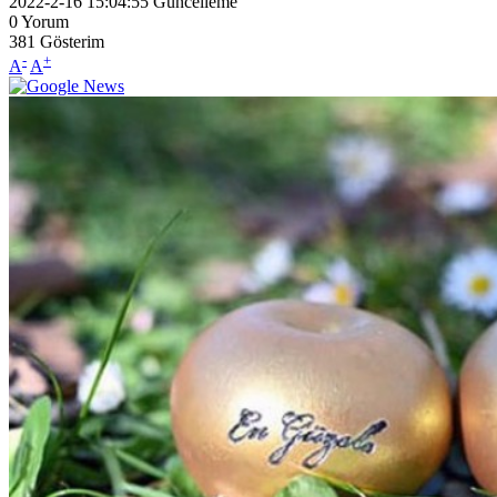
2022-2-16 15:04:55
Güncelleme
0
Yorum
381
Gösterim
-
+
A
A