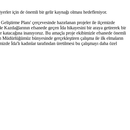
iyerler için de önemli bir gelir kaynağı olması hedefleniyor.
liştirme Planı' çerçevesinde hazırlanan projeler ile ilçemizde
Kazdağlarının efsanede geçen İda hikayesini bir araya getirerek bir
ğer katacağına inanıyoruz. Bu amaçla proje ekibimizle efsanede önemli
tim Müdürlüğümüz bünyesinde gerçekleştiren çalışma ile ilk elmaların
izde İda'lı kadınlar tarafından üretilmesi bu çalışmayı daha özel