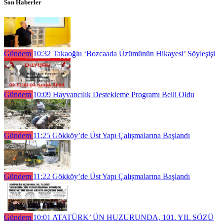
Son Haberler
Gündem
10:32
Takaoğlu ‘Bozcaada Üzümünün Hikayesi’ Söyleşişi
Gündem
10:09
Hayvancılık Destekleme Programı Belli Oldu
Gündem
11:25
Gökköy’de Üst Yapı Çalışmalarına Başlandı
Gündem
11:22
Gökköy’de Üst Yapı Çalışmalarına Başlandı
Gündem
10:01
ATATÜRK’ ÜN HUZURUNDA, 101. YIL SÖZÜ