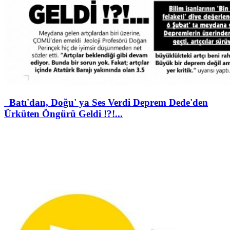
Batı'dan, Doğu' ya Ses Verdi Deprem Dede'den
Ürküten Öngürü Geldi !?!...