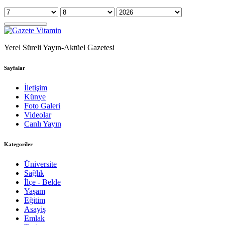
Yerel Süreli Yayın-Aktüel Gazetesi
Sayfalar
İletişim
Künye
Foto Galeri
Videolar
Canlı Yayın
Kategoriler
Üniversite
Sağlık
İlçe - Belde
Yaşam
Eğitim
Asayiş
Emlak