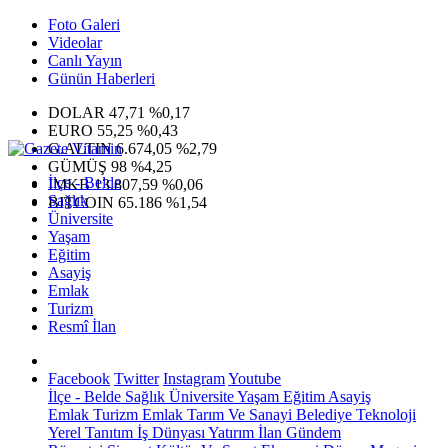
Foto Galeri
Videolar
Canlı Yayın
Günün Haberleri
DOLAR
47,71
%0,17
EURO
55,25
%0,43
G.ALTIN
6.674,05
%2,79
GÜMÜŞ
98
%4,25
İlçe - Belde
IMKB
13.807,59
%0,06
Sağlık
BITCOIN
65.186
%1,54
Üniversite
Yaşam
Eğitim
Asayiş
Emlak
Turizm
Resmî İlan
Facebook
Twitter
Instagram
Youtube
İlçe - Belde
Sağlık
Üniversite
Yaşam
Eğitim
Asayiş
Emlak
Turizm
Emlak
Tarım Ve Sanayi
Belediye
Teknoloji
Yerel
Tanıtım
İş Dünyası
Yatırım
İlan
Gündem