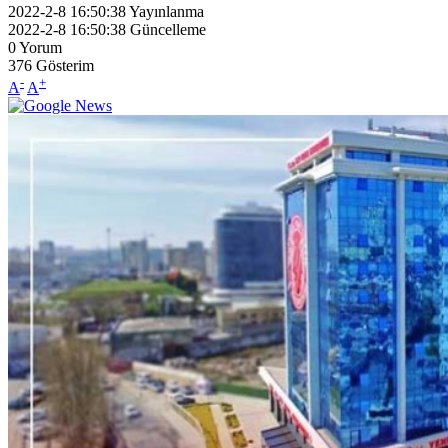
2022-2-8 16:50:38
Yayınlanma
2022-2-8 16:50:38
Güncelleme
0
Yorum
376
Gösterim
-
+
A
A