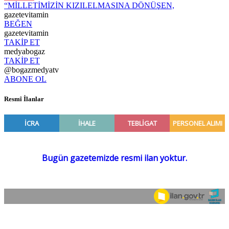
“MİLLETİMİZİN KIZILELMASINA DÖNÜŞEN,
gazetevitamin
BEĞEN
gazetevitamin
TAKİP ET
medyabogaz
TAKİP ET
@bogazmedyatv
ABONE OL
Resmî İlanlar