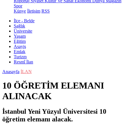
Röportaj
Siyaset
Kültür Ve Sanat
Ekonomi
Dünya
Magazin
Spor
Künye
İletişim
RSS
İlçe - Belde
Sağlık
Üniversite
Yaşam
Eğitim
Asayiş
Emlak
Turizm
Resmî İlan
Anasayfa
İLAN
10 ÖĞRETİM ELEMANI
ALINACAK
İstanbul Yeni Yüzyıl Üniversitesi 10
öğretim elemanı alacak.