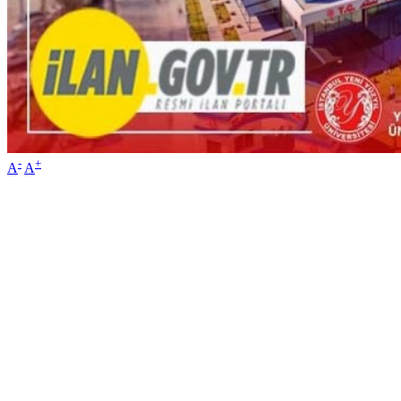
-
+
A
A