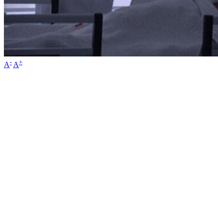
-
+
A
A