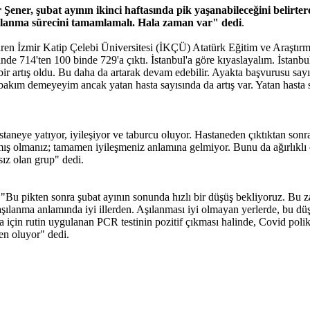
Şener, şubat ayının ikinci haftasında pik yaşanabileceğini belirte
aşılanma sürecini tamamlamalı. Hala zaman var" dedi
.
diren İzmir Katip Çelebi Üniversitesi (İKÇÜ) Atatürk Eğitim ve Araştı
de 714'ten 100 binde 729'a çıktı. İstanbul'a göre kıyaslayalım. İstanbu
bir artış oldu. Bu daha da artarak devam edebilir. Ayakta başvurusu say
akım demeyeyim ancak yatan hasta sayısında da artış var. Yatan hasta s
staneye yatıyor, iyileşiyor ve taburcu oluyor. Hastaneden çıktıktan so
atmış olmanız; tamamen iyileşmeniz anlamına gelmiyor. Bunu da ağırlıkl
sız olan grup" dedi.
, "Bu pikten sonra şubat ayının sonunda hızlı bir düşüş bekliyoruz. Bu z
şılanma anlamında iyi illerden. Aşılanması iyi olmayan yerlerde, bu düş
a için rutin uygulanan PCR testinin pozitif çıkması halinde, Covid polik
en oluyor" dedi.