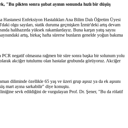
rek, "Bu pikten sonra şubat ayının sonunda hızlı bir düşüş
rma Hastanesi Enfeksiyon Hastalıkları Ana Bilim Dalı Öğretim Üyesi
l'daki olgu sayıları, statik duruma geçmişken İzmir'deki artış devam
ısında halihazırda yüksek rakamlardayız. Buna karşın yatış sayısı
ayısındaki artış, birkaç hafta sürerse bunların genelde yoğun bakıma
nra PCR negatif olmasına rağmen bir süre sonra başka bir solunum yolu
ı olarak akciğer tutulumu olan hastalar grubunda görüyoruz. Akciğer
aman diliminde özellikle 65 yaş ve üzeri grup aşısız ya da ek aşısını
üş mart ayına sarkabilir" diye konuştu.
liniğine sevk edildiğini de vurgulayan Prof. Dr. Şener, "Bu da rölatif