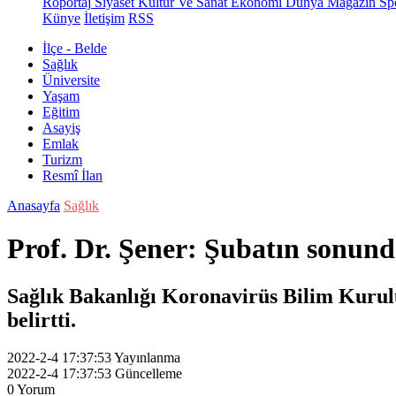
Röportaj
Siyaset
Kültür Ve Sanat
Ekonomi
Dünya
Magazin
Sp
Künye
İletişim
RSS
İlçe - Belde
Sağlık
Üniversite
Yaşam
Eğitim
Asayiş
Emlak
Turizm
Resmî İlan
Anasayfa
Sağlık
Prof. Dr. Şener: Şubatın sonund
Sağlık Bakanlığı Koronavirüs Bilim Kurulu 
belirtti.
2022-2-4 17:37:53
Yayınlanma
2022-2-4 17:37:53
Güncelleme
0
Yorum