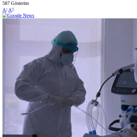
587
Gösterim
-
+
A
A