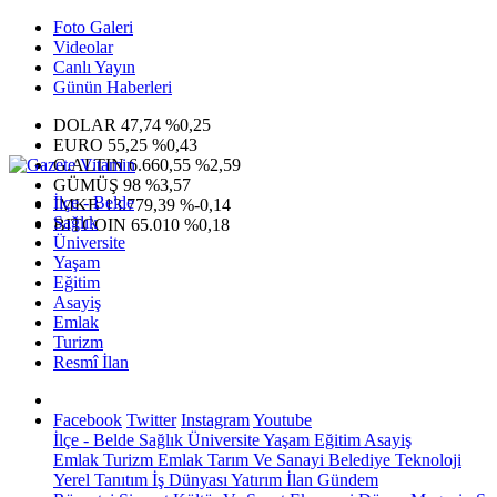
Foto Galeri
Videolar
Canlı Yayın
Günün Haberleri
DOLAR
47,74
%0,25
EURO
55,25
%0,43
G.ALTIN
6.660,55
%2,59
GÜMÜŞ
98
%3,57
İlçe - Belde
IMKB
13.779,39
%-0,14
Sağlık
BITCOIN
65.010
%0,18
Üniversite
Yaşam
Eğitim
Asayiş
Emlak
Turizm
Resmî İlan
Facebook
Twitter
Instagram
Youtube
İlçe - Belde
Sağlık
Üniversite
Yaşam
Eğitim
Asayiş
Emlak
Turizm
Emlak
Tarım Ve Sanayi
Belediye
Teknoloji
Yerel
Tanıtım
İş Dünyası
Yatırım
İlan
Gündem