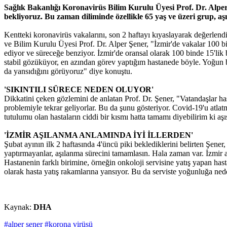
Sağlık Bakanlığı
Koronavirüs
Bilim Kurulu Üyesi Prof. Dr. Alper 
bekliyoruz. Bu zaman diliminde özellikle 65 yaş ve üzeri grup, 
Kentteki koronavirüs vakalarını, son 2 haftayı kıyaslayarak değerlen
ve Bilim Kurulu Üyesi Prof. Dr. Alper Şener, "İzmir'de vakalar 100 bin
ediyor ve süreceğe benziyor. İzmir'de oransal olarak 100 binde 15'lik 
stabil gözüküyor, en azından görev yaptığım hastanede böyle. Yoğun b
da yansıdığını görüyoruz" diye konuştu.
'SIKINTILI SÜRECE NEDEN OLUYOR'
Dikkatini çeken gözlemini de anlatan Prof. Dr. Şener, "Vatandaşlar ha
problemiyle tekrar geliyorlar. Bu da şunu gösteriyor. Covid-19'u atl
tutulumu olan hastaların ciddi bir kısmı hatta tamamı diyebilirim ki aşı
'İZMİR AŞILANMA ANLAMINDA İYİ İLLERDEN'
Şubat ayının ilk 2 haftasında 4'üncü piki beklediklerini belirten Şener
yaptırmayanlar, aşılanma sürecini tamamlasın. Hala zaman var. İzmir a
Hastanenin farklı birimine, örneğin onkoloji servisine yatış yapan hast
olarak hasta yatış rakamlarına yansıyor. Bu da serviste yoğunluğa ned
Kaynak:
DHA
#alper şener
#korona virüsü