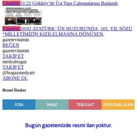
Gündem
11:22
Gökköy’de Üst Yapı Çalışmalarına Başlandı
Gündem
10:01
ATATÜRK’ ÜN HUZURUNDA, 101. YIL SÖZÜ
“MİLLETİMİZİN KIZILELMASINA DÖNÜŞEN,
gazetevitamin
BEĞEN
gazetevitamin
TAKİP ET
medyabogaz
TAKİP ET
@bogazmedyatv
ABONE OL
Resmî İlanlar