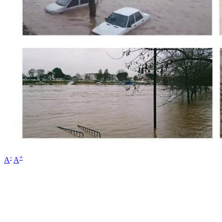
-
+
A
A