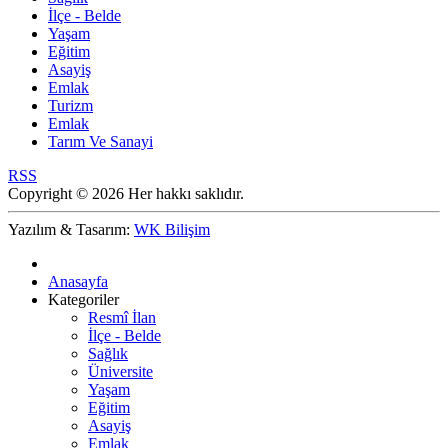
İlçe - Belde
Yaşam
Eğitim
Asayiş
Emlak
Turizm
Emlak
Tarım Ve Sanayi
RSS
Copyright © 2026 Her hakkı saklıdır.
Yazılım & Tasarım:
WK Bilişim
Anasayfa
Kategoriler
Resmî İlan
İlçe - Belde
Sağlık
Üniversite
Yaşam
Eğitim
Asayiş
Emlak