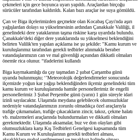
çekmeleri için gece boyunca uyarı yapıldı. Araçlardan birçoğu
sürücüler tarafından kaldırıldı. Kalan bazı araçlar ise suya gömüldü.
Çan ve Biga ilçelerimizden geçmekte olan Kocabaş Çayı'nda aşırı
yağışlardan dolayı su yükselmesinin ardından Çanakkale Valiliği, il
genelindeki dere yataklarının taşma riskine karşı uyardıda bulundu.
Çanakkale'deki diğer dere yataklarında su yükselmesi beklendiğini
belirten Valilik'ten yapılan açıklama ise şu şekilde: "Kamu kurum ve
kuruluşlarımız tarafından gerekli tedbirler alınmakla beraber
vatandaşlarımızın can ve mal güvenliği açısından dikkatli olmaları
önemle rica olunur. “ifadelerini kullandı
Biga kaymakamlığı da çay taşmadan 2 şubat Çarşamba günü
uyarıda bulunmuştu; ‘’Meteorolojik değerlendirmeler sonucunda
ilçemizde yoğun kar yağışı beklendiğinden ilçemiz genelindeki tüm
kamu kurum ve kuruluşlarında hamile personellerimiz ile engelli
personellerimiz 3 Şubat Perşembe günü (yarın) 1 gün süreyle idari
izinli sayılacaktır. Ulaşımda meydana gelebilecek olumsuzluklar
nedeniyle vatandaşlarımızın zorunlu olmadıkça özel araçlarıyla
trafiğe çıkmamaları, trafiğe çıkacakların zincir, takoz, çekme halatı
vb. malzemeleri araçlarında bulundurmaları ve dikkatli olmaları
gerekmektedir. Ulaşımda aksamalar, buz ve don olayları gibi
olumsuzluklara karşı Kış Tedbirleri Genelgesi kapsamında tüm
Kamu Kurum ve Kuruluşlarının gerekli tedbirleri alması,
aksaklıklara mahal verilmemesi ve teyakkuz halinde olması