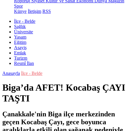
Röportaj
Siyaset
Kültür Ve Sanat
Ekonomi
Dünya
Magazin
Spor
Künye
İletişim
RSS
İlçe - Belde
Sağlık
Üniversite
Yaşam
Eğitim
Asayiş
Emlak
Turizm
Resmî İlan
Anasayfa
İlçe - Belde
Biga’da AFET! Kocabaş ÇAYI
TAŞTI
Çanakkale'nin Biga ilçe merkezinden
geçen Kocabaş Çayı, gece boyunca
aralıklarla etkili olan sağanak nedeniyle