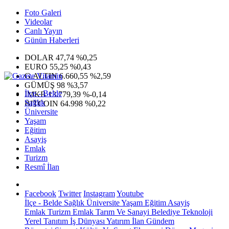
Foto Galeri
Videolar
Canlı Yayın
Günün Haberleri
DOLAR
47,74
%0,25
EURO
55,25
%0,43
G.ALTIN
6.660,55
%2,59
GÜMÜŞ
98
%3,57
İlçe - Belde
IMKB
13.779,39
%-0,14
Sağlık
BITCOIN
64.998
%0,22
Üniversite
Yaşam
Eğitim
Asayiş
Emlak
Turizm
Resmî İlan
Facebook
Twitter
Instagram
Youtube
İlçe - Belde
Sağlık
Üniversite
Yaşam
Eğitim
Asayiş
Emlak
Turizm
Emlak
Tarım Ve Sanayi
Belediye
Teknoloji
Yerel
Tanıtım
İş Dünyası
Yatırım
İlan
Gündem