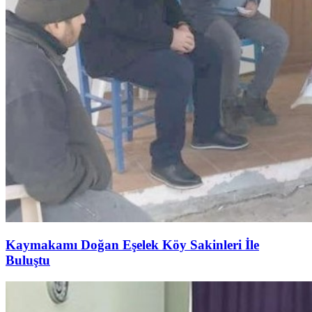
Kaymakamı Doğan Eşelek Köy Sakinleri İle
Buluştu