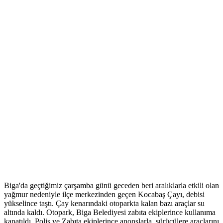
Biga'da geçtiğimiz çarşamba günü geceden beri aralıklarla etkili olan
yağmur nedeniyle ilçe merkezinden geçen Kocabaş Çayı, debisi
yükselince taştı. Çay kenarındaki otoparkta kalan bazı araçlar su
altında kaldı. Otopark, Biga Belediyesi zabıta ekiplerince kullanıma
kapatıldı. Polis ve Zabıta ekiplerince anonslarla, sürücülere araçlarını