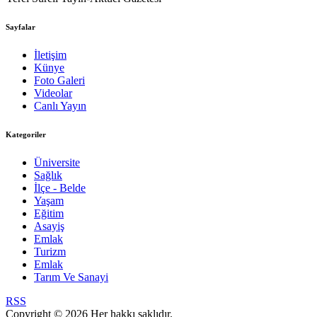
Sayfalar
İletişim
Künye
Foto Galeri
Videolar
Canlı Yayın
Kategoriler
Üniversite
Sağlık
İlçe - Belde
Yaşam
Eğitim
Asayiş
Emlak
Turizm
Emlak
Tarım Ve Sanayi
RSS
Copyright © 2026 Her hakkı saklıdır.