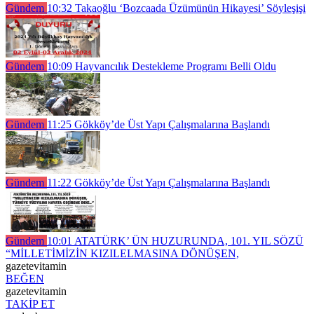
Gündem
10:32
Takaoğlu ‘Bozcaada Üzümünün Hikayesi’ Söyleşişi
Gündem
10:09
Hayvancılık Destekleme Programı Belli Oldu
Gündem
11:25
Gökköy’de Üst Yapı Çalışmalarına Başlandı
Gündem
11:22
Gökköy’de Üst Yapı Çalışmalarına Başlandı
Gündem
10:01
ATATÜRK’ ÜN HUZURUNDA, 101. YIL SÖZÜ
“MİLLETİMİZİN KIZILELMASINA DÖNÜŞEN,
gazetevitamin
BEĞEN
gazetevitamin
TAKİP ET