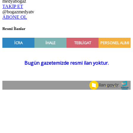
medyabogaz
TAKİP ET
@bogazmedyatv
ABONE OL
Resmî İlanlar