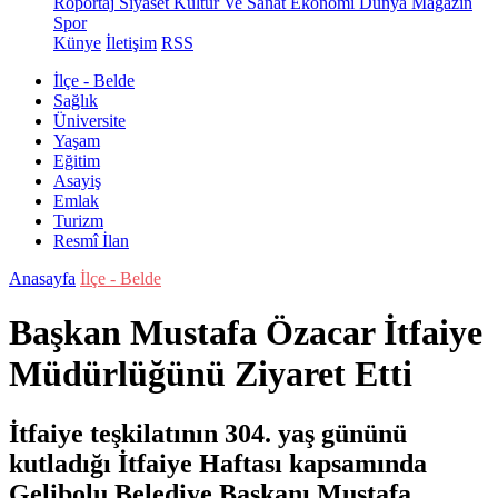
Röportaj
Siyaset
Kültür Ve Sanat
Ekonomi
Dünya
Magazin
Spor
Künye
İletişim
RSS
İlçe - Belde
Sağlık
Üniversite
Yaşam
Eğitim
Asayiş
Emlak
Turizm
Resmî İlan
Anasayfa
İlçe - Belde
Başkan Mustafa Özacar İtfaiye
Müdürlüğünü Ziyaret Etti
İtfaiye teşkilatının 304. yaş gününü
kutladığı İtfaiye Haftası kapsamında
Gelibolu Belediye Başkanı Mustafa