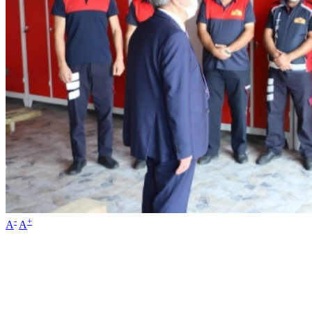
-
+
A
A