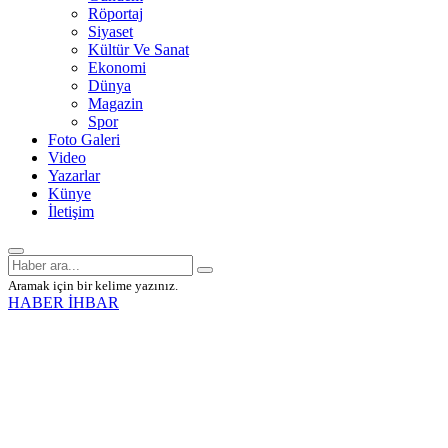
Röportaj
Siyaset
Kültür Ve Sanat
Ekonomi
Dünya
Magazin
Spor
Foto Galeri
Video
Yazarlar
Künye
İletişim
Aramak için bir kelime yazınız.
HABER İHBAR