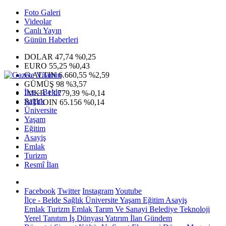
Foto Galeri
Videolar
Canlı Yayın
Günün Haberleri
DOLAR
47,74
%0,25
EURO
55,25
%0,43
G.ALTIN
6.660,55
%2,59
GÜMÜŞ
98
%3,57
İlçe - Belde
IMKB
13.779,39
%-0,14
Sağlık
BITCOIN
65.156
%0,14
Üniversite
Yaşam
Eğitim
Asayiş
Emlak
Turizm
Resmî İlan
Facebook
Twitter
Instagram
Youtube
İlçe - Belde
Sağlık
Üniversite
Yaşam
Eğitim
Asayiş
Emlak
Turizm
Emlak
Tarım Ve Sanayi
Belediye
Teknoloji
Yerel
Tanıtım
İş Dünyası
Yatırım
İlan
Gündem