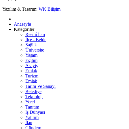
Yazılım & Tasarım:
WK Bilişim
Anasayfa
Kategoriler
Resmî İlan
İlçe - Belde
Sağlık
Üniversite
Yaşam
Eğitim
Asayiş
Emlak
Turizm
Emlak
Tarım Ve Sanayi
Belediye
Teknoloji
Yerel
Tanıtım
İş Dünyası
Yatırım
İlan
Gündem