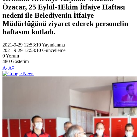
Özacar, 25 Eylül-1Ekim İtfaiye Haftası
nedeni ile Belediyenin İtfaiye
Müdürlüğünü ziyaret ederek personelin
haftasını kutladı.
2021-9-29 12:53:10
Yayınlanma
2021-9-29 12:53:10
Güncelleme
0
Yorum
480
Gösterim
-
+
A
A