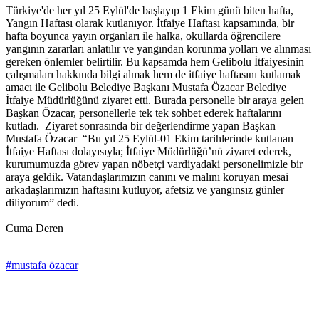
Türkiye'de her yıl 25 Eylül'de başlayıp 1 Ekim günü biten hafta,
Yangın Haftası olarak kutlanıyor. İtfaiye Haftası kapsamında, bir
hafta boyunca yayın organları ile halka, okullarda öğrencilere
yangının zararları anlatılır ve yangından korunma yolları ve alınması
gereken önlemler belirtilir. Bu kapsamda hem Gelibolu İtfaiyesinin
çalışmaları hakkında bilgi almak hem de itfaiye haftasını kutlamak
amacı ile Gelibolu Belediye Başkanı Mustafa Özacar Belediye
İtfaiye Müdürlüğünü ziyaret etti. Burada personelle bir araya gelen
Başkan Özacar, personellerle tek tek sohbet ederek haftalarını
kutladı. Ziyaret sonrasında bir değerlendirme yapan Başkan
Mustafa Özacar “Bu yıl 25 Eylül-01 Ekim tarihlerinde kutlanan
İtfaiye Haftası dolayısıyla; İtfaiye Müdürlüğü’nü ziyaret ederek,
kurumumuzda görev yapan nöbetçi vardiyadaki personelimizle bir
araya geldik. Vatandaşlarımızın canını ve malını koruyan mesai
arkadaşlarımızın haftasını kutluyor, afetsiz ve yangınsız günler
diliyorum” dedi.
Cuma Deren
#mustafa özacar