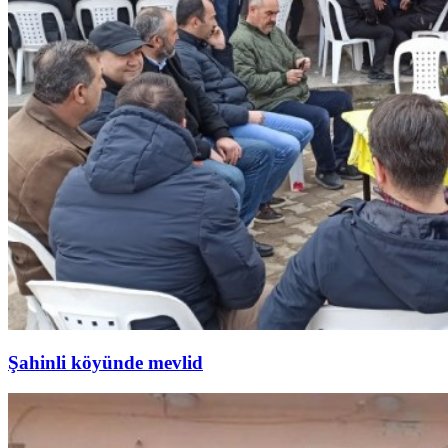
Şahinli köyünde mevlid