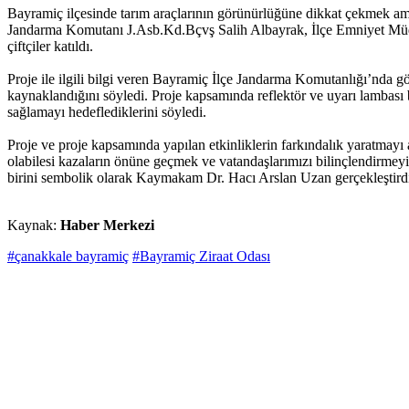
Bayramiç ilçesinde tarım araçlarının görünürlüğüne dikkat çekmek ama
Jandarma Komutanı J.Asb.Kd.Bçvş Salih Albayrak, İlçe Emniyet Müdü
çiftçiler katıldı.
Proje ile ilgili bilgi veren Bayramiç İlçe Jandarma Komutanlığı’nda g
kaynaklandığını söyledi. Proje kapsamında reflektör ve uyarı lambası b
sağlamayı hedeflediklerini söyledi.
Proje ve proje kapsamında yapılan etkinliklerin farkındalık yaratmay
olabilesi kazaların önüne geçmek ve vatandaşlarımızı bilinçlendirmeyi
birini sembolik olarak Kaymakam Dr. Hacı Arslan Uzan gerçekleştird
Kaynak:
Haber Merkezi
#çanakkale bayramiç
#Bayramiç Ziraat Odası