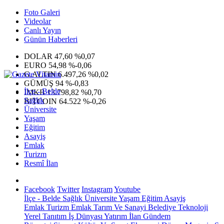
Foto Galeri
Videolar
Canlı Yayın
Günün Haberleri
DOLAR
47,60
%0,07
EURO
54,98
%-0,06
G.ALTIN
6.497,26
%0,02
GÜMÜŞ
94
%-0,83
İlçe - Belde
IMKB
13.798,82
%0,70
Sağlık
BITCOIN
64.522
%-0,26
Üniversite
Yaşam
Eğitim
Asayiş
Emlak
Turizm
Resmî İlan
Facebook
Twitter
Instagram
Youtube
İlçe - Belde
Sağlık
Üniversite
Yaşam
Eğitim
Asayiş
Emlak
Turizm
Emlak
Tarım Ve Sanayi
Belediye
Teknoloji
Yerel
Tanıtım
İş Dünyası
Yatırım
İlan
Gündem