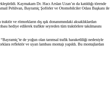
ekleştirildi. Kaymakam Dr. Hacı Arslan Uzan’ın da katıldığı törende
il Pehlivan, Bayramiç Şoförler ve Otomobilciler Odası Başkanı ile
 traktör ve römorkların dış ışık donanımındaki aksaklıklardan
ası hediye edilerek trafikte seyreden tüm traktörlere takılmasını
Bayramiç’te de yoğun olan tarımsal trafik haraketliliği nedeniyle
rklara reflektör ve uyarı lambası montajı yapıldı. Bu montajlardan