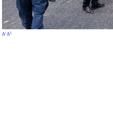
-
+
A
A