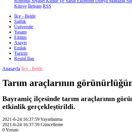
Röportaj
Siyaset
Kültür Ve Sanat
Ekonomi
Dünya
Magazin
Sp
Künye
İletişim
RSS
İlçe - Belde
Sağlık
Üniversite
Yaşam
Eğitim
Asayiş
Emlak
Turizm
Resmî İlan
Anasayfa
İlçe - Belde
Tarım araçlarının görünürlüğün
Bayramiç ilçesinde tarım araçlarının görü
etkinlik gerçekleştirildi.
2021-6-24 16:37:59
Yayınlanma
2021-6-24 16:37:59
Güncelleme
0
Yorum