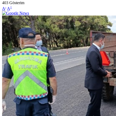
403
Gösterim
-
+
A
A