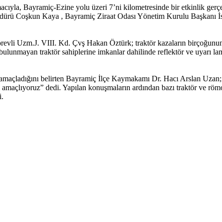
cıyla, Bayramiç-Ezine yolu üzeri 7’ni kilometresinde bir etkinlik gerç
rü Coşkun Kaya , Bayramiç Ziraat Odası Yönetim Kurulu Başkanı İsma
örevli Uzm.J. VIII. Kd. Çvş Hakan Öztürk; traktör kazaların birçoğunun
ulunmayan traktör sahiplerine imkanlar dahilinde reflektör ve uyarı lamb
ı amaçladığını belirten Bayramiç İlçe Kaymakamı Dr. Hacı Arslan Uzan; “
 amaçlıyoruz” dedi. Yapılan konuşmaların ardından bazı traktör ve römo
i.