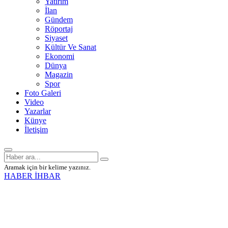
Yatırım
İlan
Gündem
Röportaj
Siyaset
Kültür Ve Sanat
Ekonomi
Dünya
Magazin
Spor
Foto Galeri
Video
Yazarlar
Künye
İletişim
Aramak için bir kelime yazınız.
HABER İHBAR