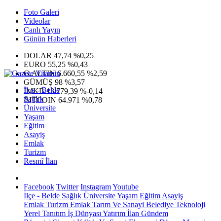
Foto Galeri
Videolar
Canlı Yayın
Günün Haberleri
DOLAR
47,74
%0,25
EURO
55,25
%0,43
G.ALTIN
6.660,55
%2,59
GÜMÜŞ
98
%3,57
İlçe - Belde
IMKB
13.779,39
%-0,14
Sağlık
BITCOIN
64.971
%0,78
Üniversite
Yaşam
Eğitim
Asayiş
Emlak
Turizm
Resmî İlan
Facebook
Twitter
Instagram
Youtube
İlçe - Belde
Sağlık
Üniversite
Yaşam
Eğitim
Asayiş
Emlak
Turizm
Emlak
Tarım Ve Sanayi
Belediye
Teknoloji
Yerel
Tanıtım
İş Dünyası
Yatırım
İlan
Gündem