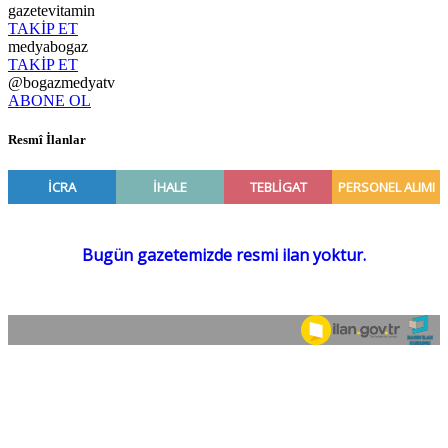
gazetevitamin
TAKİP ET
medyabogaz
TAKİP ET
@bogazmedyatv
ABONE OL
Resmî İlanlar