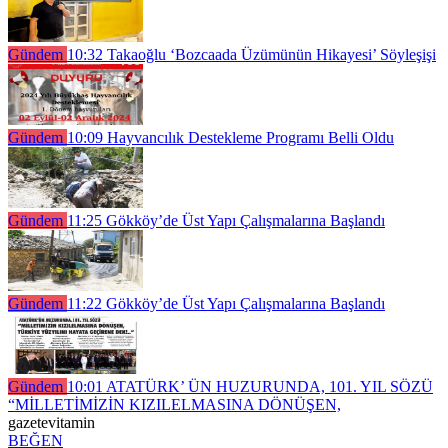
Gündem
10:32
Takaoğlu ‘Bozcaada Üzümünün Hikayesi’ Söyleşişi
Gündem
10:09
Hayvancılık Destekleme Programı Belli Oldu
Gündem
11:25
Gökköy’de Üst Yapı Çalışmalarına Başlandı
Gündem
11:22
Gökköy’de Üst Yapı Çalışmalarına Başlandı
Gündem
10:01
ATATÜRK’ ÜN HUZURUNDA, 101. YIL SÖZÜ
“MİLLETİMİZİN KIZILELMASINA DÖNÜŞEN,
gazetevitamin
BEĞEN