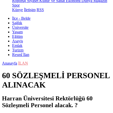
Röportaj
Siyaset
Kültür Ve Sanat
Ekonomi
Dünya
Magazin
Spor
Künye
İletişim
RSS
İlçe - Belde
Sağlık
Üniversite
Yaşam
Eğitim
Asayiş
Emlak
Turizm
Resmî İlan
Anasayfa
İLAN
60 SÖZLEŞMELİ PERSONEL
ALINACAK
Harran Üniversitesi Rektörlüğü 60
Sözleşmeli Personel alacak. ?