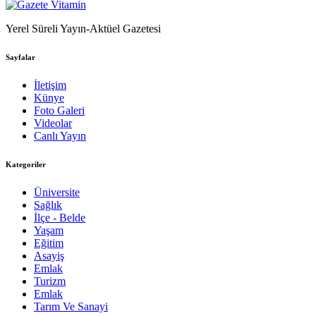
Yerel Süreli Yayın-Aktüel Gazetesi
Sayfalar
İletişim
Künye
Foto Galeri
Videolar
Canlı Yayın
Kategoriler
Üniversite
Sağlık
İlçe - Belde
Yaşam
Eğitim
Asayiş
Emlak
Turizm
Emlak
Tarım Ve Sanayi