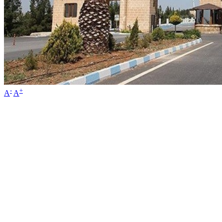
-
+
A
A