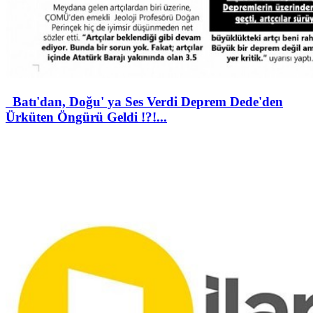
Batı'dan, Doğu' ya Ses Verdi Deprem Dede'den
Ürküten Öngürü Geldi !?!...