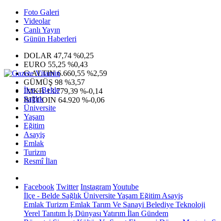
Foto Galeri
Videolar
Canlı Yayın
Günün Haberleri
DOLAR
47,74
%0,25
EURO
55,25
%0,43
G.ALTIN
6.660,55
%2,59
GÜMÜŞ
98
%3,57
İlçe - Belde
IMKB
13.779,39
%-0,14
Sağlık
BITCOIN
64.920
%-0,06
Üniversite
Yaşam
Eğitim
Asayiş
Emlak
Turizm
Resmî İlan
Facebook
Twitter
Instagram
Youtube
İlçe - Belde
Sağlık
Üniversite
Yaşam
Eğitim
Asayiş
Emlak
Turizm
Emlak
Tarım Ve Sanayi
Belediye
Teknoloji
Yerel
Tanıtım
İş Dünyası
Yatırım
İlan
Gündem