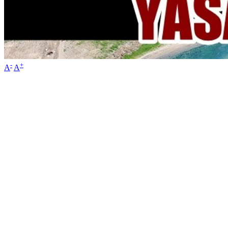
-
+
A
A