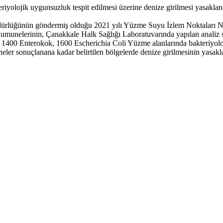
iyolojik uygunsuzluk tespit edilmesi üzerine denize girilmesi yasaklan
üdürlüğünün göndermiş olduğu 2021 yılı Yüzme Suyu İzlem Noktaları
munelerinin, Çanakkale Halk Sağlığı Laboratuvarında yapılan analiz
1400 Enterokok, 1600 Escherichia Coli Yüzme alanlarında bakteriyoloji
r sonuçlanana kadar belirtilen bölgelerde denize girilmesinin yasaklan