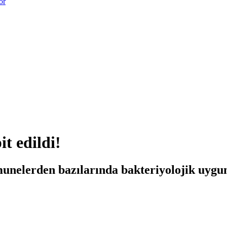
or
t edildi!
nelerden bazılarında bakteriyolojik uyguns