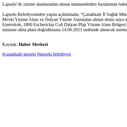
Lapseki’de yüzme alanlarından alınan numunelerden bazılarında bakter
Lapseki Belediyesinden yapıla açıklamada; “Çanakkale İI Sağlık M
Mevki Yüzme Alanı ve Dalyan Yüzme Alanından alınan deniz suyu nu
Enterokok, 1800 Escherichia Coli Dalyan Plajı Yüzme Alanı Bölgesi: 
numune alma planı doğrultusuna 14.06.2021 tarihinde alınacak numunele
Kaynak:
Haber Merkezi
#çanakkale lapseki
#lapseki belediyesi