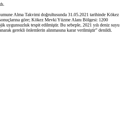
dı.
 Numune Alma Takvimi doğrultusunda 31.05.2021 tarihinde Kökez
 sonuçlarına göre; Kökez Mevki Yüzme Alanı Bölgesi: 1200
k uygunsuzluk tespit edilmiştir. Bu sebeple, 2021 yılı deniz suyu
arak gerekli önlemlerin alınmasına karar verilmiştir” denildi.