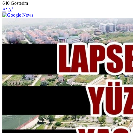
640
Gösterim
-
+
A
A