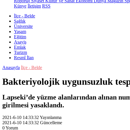
Röportaj
Siyaset
Kültür Ve Sanat
Ekonomi
Dünya
Magazin
Sp
Künye
İletişim
RSS
İlçe - Belde
Sağlık
Üniversite
Yaşam
Eğitim
Asayiş
Emlak
Turizm
Resmî İlan
Anasayfa
İlçe - Belde
Bakteriyolojik uygunsuzluk tespi
Lapseki’de yüzme alanlarından alınan numu
girilmesi yasaklandı.
2021-6-10 14:33:32
Yayınlanma
2021-6-10 14:33:32
Güncelleme
0
Yorum