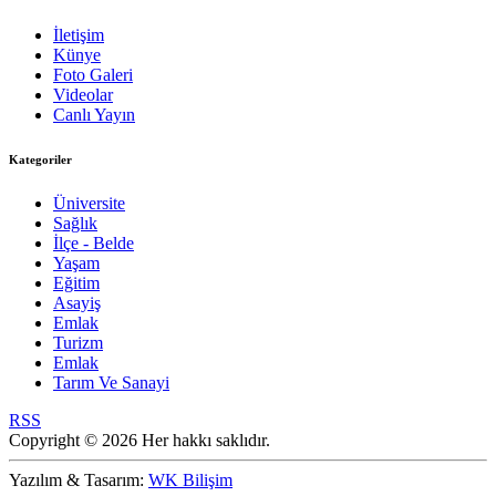
İletişim
Künye
Foto Galeri
Videolar
Canlı Yayın
Kategoriler
Üniversite
Sağlık
İlçe - Belde
Yaşam
Eğitim
Asayiş
Emlak
Turizm
Emlak
Tarım Ve Sanayi
RSS
Copyright © 2026 Her hakkı saklıdır.
Yazılım & Tasarım:
WK Bilişim