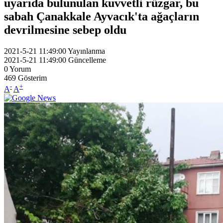
uyarıda bulunulan kuvvetli rüzgar, bu
sabah Çanakkale Ayvacık'ta ağaçların
devrilmesine sebep oldu
2021-5-21 11:49:00
Yayınlanma
2021-5-21 11:49:00
Güncelleme
0
Yorum
469
Gösterim
-
+
A
A