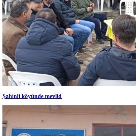
Şahinli köyünde mevlid