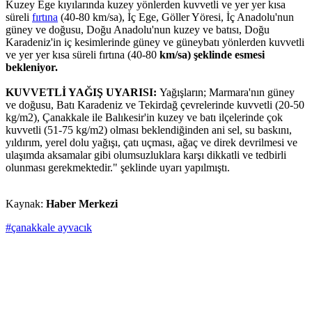
Kuzey Ege kıyılarında kuzey yönlerden kuvvetli ve yer yer kısa
süreli
fırtına
(40-80 km/sa), İç Ege, Göller Yöresi, İç Anadolu'nun
güney ve doğusu, Doğu Anadolu'nun kuzey ve batısı, Doğu
Karadeniz'in iç kesimlerinde güney ve güneybatı yönlerden kuvvetli
ve yer yer kısa süreli fırtına (40-80
km/sa) şeklinde esmesi
bekleniyor.
KUVVETLİ YAĞIŞ UYARISI:
Yağışların; Marmara'nın güney
ve doğusu, Batı Karadeniz ve Tekirdağ çevrelerinde kuvvetli (20-50
kg/m2), Çanakkale ile Balıkesir'in kuzey ve batı ilçelerinde çok
kuvvetli (51-75 kg/m2) olması beklendiğinden ani sel, su baskını,
yıldırım, yerel dolu yağışı, çatı uçması, ağaç ve direk devrilmesi ve
ulaşımda aksamalar gibi olumsuzluklara karşı dikkatli ve tedbirli
olunması gerekmektedir." şeklinde uyarı yapılmıştı.
Kaynak:
Haber Merkezi
#çanakkale ayvacık