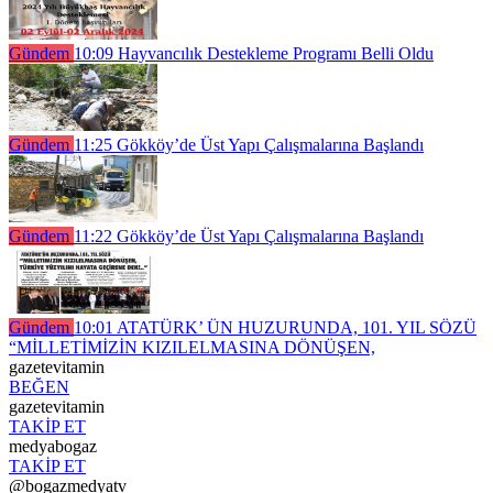
Gündem
10:09
Hayvancılık Destekleme Programı Belli Oldu
Gündem
11:25
Gökköy’de Üst Yapı Çalışmalarına Başlandı
Gündem
11:22
Gökköy’de Üst Yapı Çalışmalarına Başlandı
Gündem
10:01
ATATÜRK’ ÜN HUZURUNDA, 101. YIL SÖZÜ
“MİLLETİMİZİN KIZILELMASINA DÖNÜŞEN,
gazetevitamin
BEĞEN
gazetevitamin
TAKİP ET
medyabogaz
TAKİP ET
@bogazmedyatv