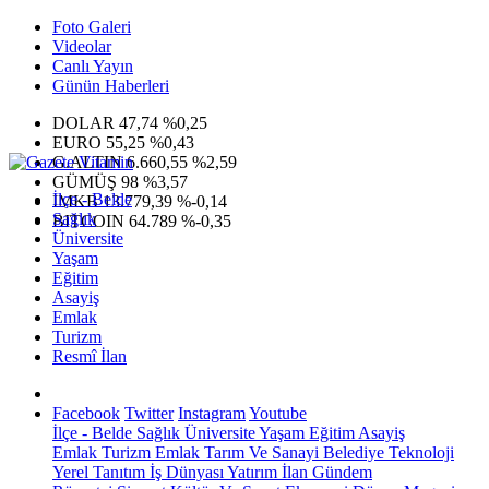
Foto Galeri
Videolar
Canlı Yayın
Günün Haberleri
DOLAR
47,74
%0,25
EURO
55,25
%0,43
G.ALTIN
6.660,55
%2,59
GÜMÜŞ
98
%3,57
İlçe - Belde
IMKB
13.779,39
%-0,14
Sağlık
BITCOIN
64.789
%-0,35
Üniversite
Yaşam
Eğitim
Asayiş
Emlak
Turizm
Resmî İlan
Facebook
Twitter
Instagram
Youtube
İlçe - Belde
Sağlık
Üniversite
Yaşam
Eğitim
Asayiş
Emlak
Turizm
Emlak
Tarım Ve Sanayi
Belediye
Teknoloji
Yerel
Tanıtım
İş Dünyası
Yatırım
İlan
Gündem