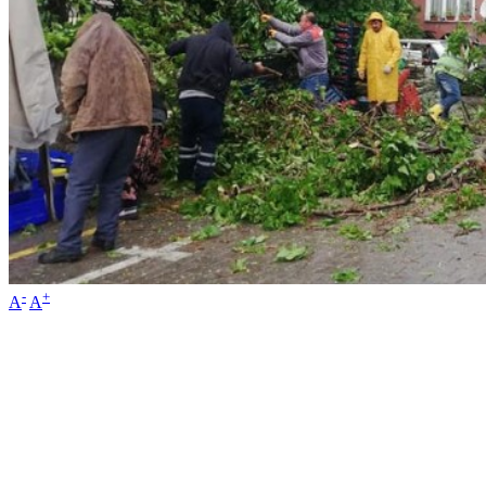
-
+
A
A