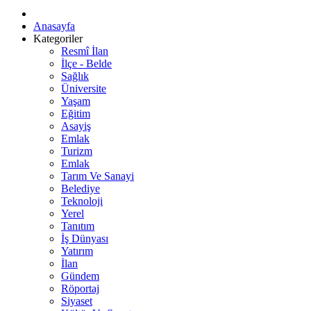
Anasayfa
Kategoriler
Resmî İlan
İlçe - Belde
Sağlık
Üniversite
Yaşam
Eğitim
Asayiş
Emlak
Turizm
Emlak
Tarım Ve Sanayi
Belediye
Teknoloji
Yerel
Tanıtım
İş Dünyası
Yatırım
İlan
Gündem
Röportaj
Siyaset