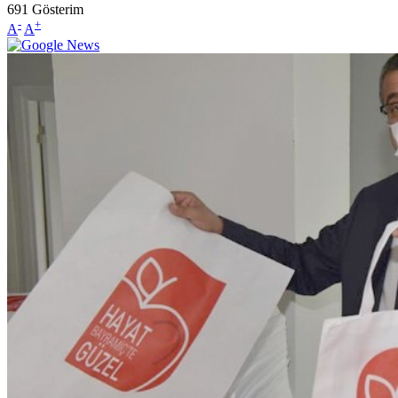
691
Gösterim
-
+
A
A