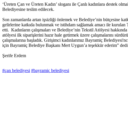
‘Üreten Çan ve Üreten Kadın’ sloganı ile Çanlı kadınlara destek olmak 
Belediyesine teslim edilecek.
Son zamanlarda artan işsizliği önlemek ve Belediye’nin bütçesine kat
gelirlerine katkıda bulunmak ve istihdam sağlamak amacı ile kurulan T
etti. Kadınların çalışmaları ve Belediye’nin Tekstil Atölyesi hakkınd
atölyesi ilk siparişlerini hazır hale getirmek üzere çalışmalarını sürd
çalışmalarına başladık. Girişimci kadınlarımız Bayramiç Belediyesi'nc
için Bayramiç Belediye Başkanı Mert Uygun’a teşekkür ederim” dedi
Şerife Erdem
#çan belediyesi
#bayramiç belediyesi