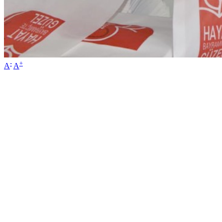
-
+
A
A