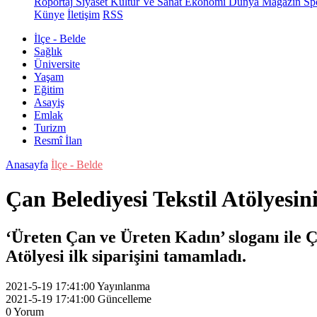
Röportaj
Siyaset
Kültür Ve Sanat
Ekonomi
Dünya
Magazin
Sp
Künye
İletişim
RSS
İlçe - Belde
Sağlık
Üniversite
Yaşam
Eğitim
Asayiş
Emlak
Turizm
Resmî İlan
Anasayfa
İlçe - Belde
Çan Belediyesi Tekstil Atölyesin
‘Üreten Çan ve Üreten Kadın’ sloganı ile Ç
Atölyesi ilk siparişini tamamladı.
2021-5-19 17:41:00
Yayınlanma
2021-5-19 17:41:00
Güncelleme
0
Yorum