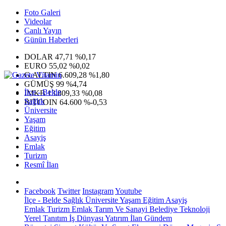
Foto Galeri
Videolar
Canlı Yayın
Günün Haberleri
DOLAR
47,71
%0,17
EURO
55,02
%0,02
G.ALTIN
6.609,28
%1,80
GÜMÜŞ
99
%4,74
İlçe - Belde
IMKB
13.809,33
%0,08
Sağlık
BITCOIN
64.600
%-0,53
Üniversite
Yaşam
Eğitim
Asayiş
Emlak
Turizm
Resmî İlan
Facebook
Twitter
Instagram
Youtube
İlçe - Belde
Sağlık
Üniversite
Yaşam
Eğitim
Asayiş
Emlak
Turizm
Emlak
Tarım Ve Sanayi
Belediye
Teknoloji
Yerel
Tanıtım
İş Dünyası
Yatırım
İlan
Gündem