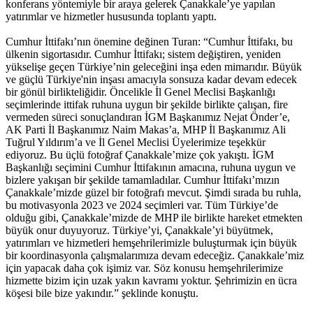
konferans yöntemiyle bir araya gelerek Çanakkale’ye yapılan
yatırımlar ve hizmetler hususunda toplantı yaptı.
Cumhur İttifakı’nın önemine değinen Turan: “Cumhur İttifakı, bu
ülkenin sigortasıdır. Cumhur İttifakı; sistem değiştiren, yeniden
yükselişe geçen Türkiye’nin geleceğini inşa eden mimarıdır. Büyük
ve güçlü Türkiye'nin inşası amacıyla sonsuza kadar devam edecek
bir gönül birlikteliğidir. Öncelikle İl Genel Meclisi Başkanlığı
seçimlerinde ittifak ruhuna uygun bir şekilde birlikte çalışan, fire
vermeden süreci sonuçlandıran İGM Başkanımız Nejat Önder’e,
AK Parti İl Başkanımız Naim Makas’a, MHP İl Başkanımız Ali
Tuğrul Yıldırım’a ve İl Genel Meclisi Üyelerimize teşekkür
ediyoruz. Bu üçlü fotoğraf Çanakkale’mize çok yakıştı. İGM
Başkanlığı seçimini Cumhur İttifakının amacına, ruhuna uygun ve
bizlere yakışan bir şekilde tamamladılar. Cumhur İttifakı’mızın
Çanakkale’mizde güzel bir fotoğrafı mevcut. Şimdi sırada bu ruhla,
bu motivasyonla 2023 ve 2024 seçimleri var. Tüm Türkiye’de
olduğu gibi, Çanakkale’mizde de MHP ile birlikte hareket etmekten
büyük onur duyuyoruz. Türkiye’yi, Çanakkale’yi büyütmek,
yatırımları ve hizmetleri hemşehrilerimizle buluşturmak için büyük
bir koordinasyonla çalışmalarımıza devam edeceğiz. Çanakkale’miz
için yapacak daha çok işimiz var. Söz konusu hemşehrilerimize
hizmette bizim için uzak yakın kavramı yoktur. Şehrimizin en ücra
köşesi bile bize yakındır.” şeklinde konuştu.