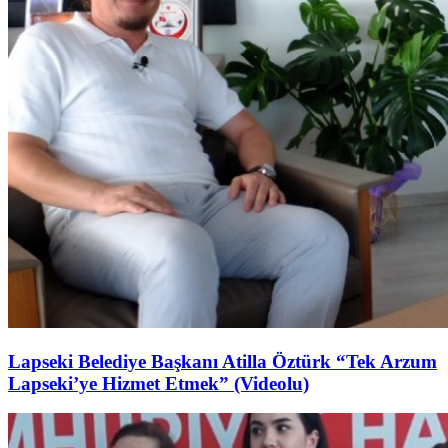
Lapseki Belediye Başkanı Atilla Öztürk “Tek Arzum
Lapseki’ye Hizmet Etmek” (Videolu)