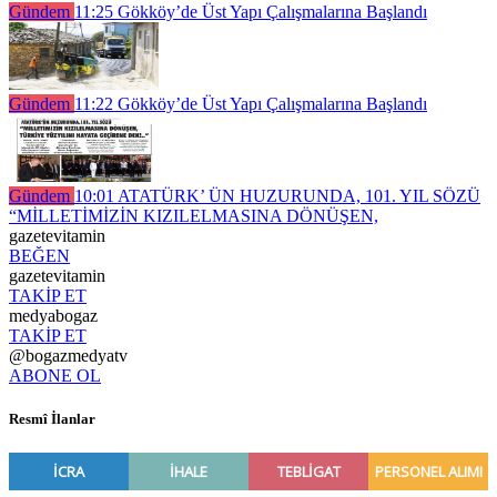
Gündem
11:25
Gökköy’de Üst Yapı Çalışmalarına Başlandı
Gündem
11:22
Gökköy’de Üst Yapı Çalışmalarına Başlandı
Gündem
10:01
ATATÜRK’ ÜN HUZURUNDA, 101. YIL SÖZÜ
“MİLLETİMİZİN KIZILELMASINA DÖNÜŞEN,
gazetevitamin
BEĞEN
gazetevitamin
TAKİP ET
medyabogaz
TAKİP ET
@bogazmedyatv
ABONE OL
Resmî İlanlar