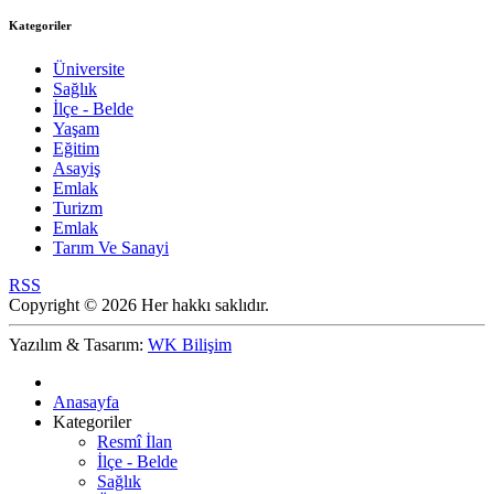
Kategoriler
Üniversite
Sağlık
İlçe - Belde
Yaşam
Eğitim
Asayiş
Emlak
Turizm
Emlak
Tarım Ve Sanayi
RSS
Copyright © 2026 Her hakkı saklıdır.
Yazılım & Tasarım:
WK Bilişim
Anasayfa
Kategoriler
Resmî İlan
İlçe - Belde
Sağlık