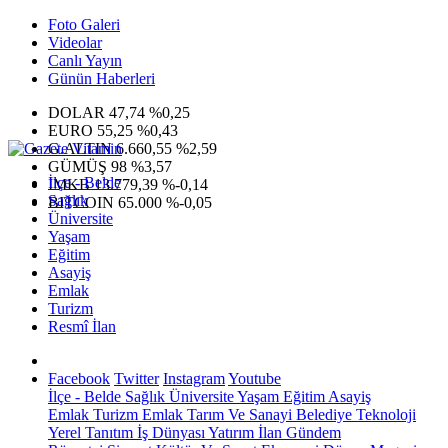
Foto Galeri
Videolar
Canlı Yayın
Günün Haberleri
DOLAR
47,74
%0,25
EURO
55,25
%0,43
G.ALTIN
6.660,55
%2,59
GÜMÜŞ
98
%3,57
İlçe - Belde
IMKB
13.779,39
%-0,14
Sağlık
BITCOIN
65.000
%-0,05
Üniversite
Yaşam
Eğitim
Asayiş
Emlak
Turizm
Resmî İlan
Facebook
Twitter
Instagram
Youtube
İlçe - Belde
Sağlık
Üniversite
Yaşam
Eğitim
Asayiş
Emlak
Turizm
Emlak
Tarım Ve Sanayi
Belediye
Teknoloji
Yerel
Tanıtım
İş Dünyası
Yatırım
İlan
Gündem