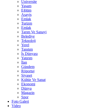
Üniversite
Yaşam
Eğitim
Asayiş
Emlak
Turizm
Emlak
Tarım Ve Sanayi
Belediye
Teknoloji
Yerel
Tanıtım
İş Dünyası
Yatırım
İlan
Gündem
Röportaj
Siyaset
Kültür Ve Sanat
Ekonomi
Dünya
Magazin
Spor
Foto Galeri
Video