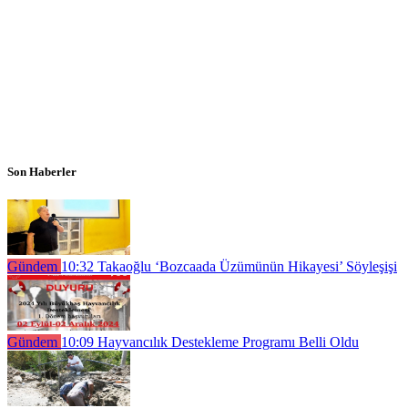
Son Haberler
Gündem
10:32
Takaoğlu ‘Bozcaada Üzümünün Hikayesi’ Söyleşişi
Gündem
10:09
Hayvancılık Destekleme Programı Belli Oldu