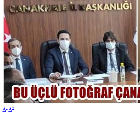
-
+
A
A