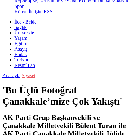
Röportaj
Siyaset
Kültür Ve Sanat
Ekonomi
Dünya
Magazin
Spor
Künye
İletişim
RSS
İlçe - Belde
Sağlık
Üniversite
Yaşam
Eğitim
Asayiş
Emlak
Turizm
Resmî İlan
Anasayfa
Siyaset
'Bu Üçlü Fotoğraf
Çanakkale’mize Çok Yakıştı'
AK Parti Grup Başkanvekili ve
Çanakkale Milletvekili Bülent Turan ile
AK Parti Çanakkale Milletvekili Jülide