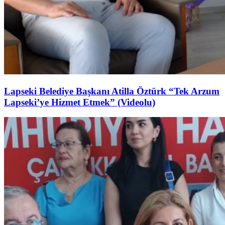
Lapseki Belediye Başkanı Atilla Öztürk “Tek Arzum
Lapseki’ye Hizmet Etmek” (Videolu)