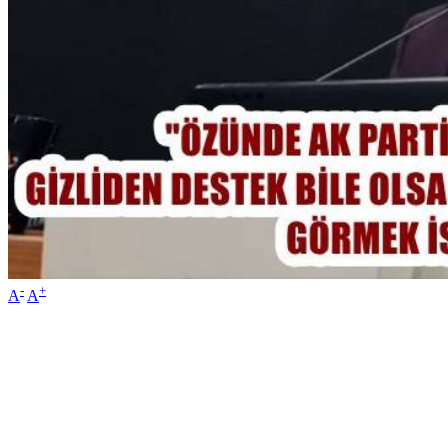
-
+
A
A