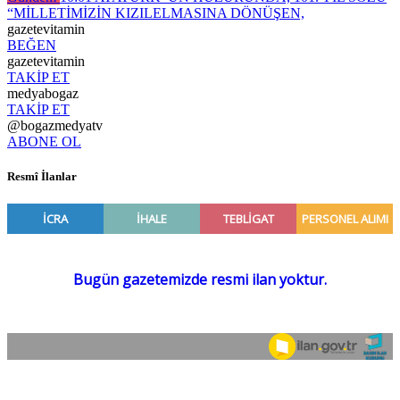
“MİLLETİMİZİN KIZILELMASINA DÖNÜŞEN,
gazetevitamin
BEĞEN
gazetevitamin
TAKİP ET
medyabogaz
TAKİP ET
@bogazmedyatv
ABONE OL
Resmî İlanlar