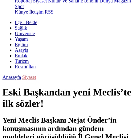
Röportaj
Siyaset
Kültür Ve Sanat
Ekonomi
Dünya
Magazin
Spor
Künye
İletişim
RSS
İlçe - Belde
Sağlık
Üniversite
Yaşam
Eğitim
Asayiş
Emlak
Turizm
Resmî İlan
Anasayfa
Siyaset
Eski Başkandan yeni Meclis’te
ilk sözler!
Yeni Meclis Başkanı Nejat Önder’in
konuşmasının ardından gündem
maddeleri görüşüldüğü İl Genel Meclisi