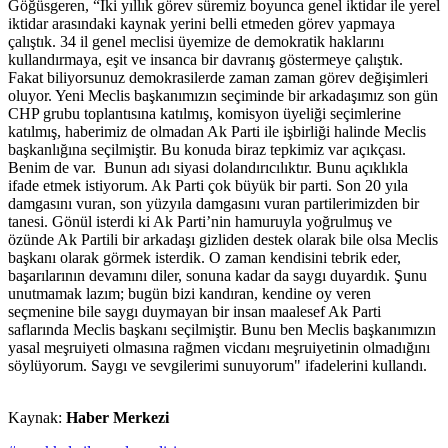
Göğüsgeren, “İki yıllık görev süremiz boyunca genel iktidar ile yerel
iktidar arasındaki kaynak yerini belli etmeden görev yapmaya
çalıştık. 34 il genel meclisi üyemize de demokratik haklarını
kullandırmaya, eşit ve insanca bir davranış göstermeye çalıştık.
Fakat biliyorsunuz demokrasilerde zaman zaman görev değişimleri
oluyor. Yeni Meclis başkanımızın seçiminde bir arkadaşımız son gün
CHP grubu toplantısına katılmış, komisyon üyeliği seçimlerine
katılmış, haberimiz de olmadan Ak Parti ile işbirliği halinde Meclis
başkanlığına seçilmiştir. Bu konuda biraz tepkimiz var açıkçası.
Benim de var. Bunun adı siyasi dolandırıcılıktır. Bunu açıklıkla
ifade etmek istiyorum. Ak Parti çok büyük bir parti. Son 20 yıla
damgasını vuran, son yüzyıla damgasını vuran partilerimizden bir
tanesi. Gönül isterdi ki Ak Parti’nin hamuruyla yoğrulmuş ve
özünde Ak Partili bir arkadaşı gizliden destek olarak bile olsa Meclis
başkanı olarak görmek isterdik. O zaman kendisini tebrik eder,
başarılarının devamını diler, sonuna kadar da saygı duyardık. Şunu
unutmamak lazım; bugün bizi kandıran, kendine oy veren
seçmenine bile saygı duymayan bir insan maalesef Ak Parti
saflarında Meclis başkanı seçilmiştir. Bunu ben Meclis başkanımızın
yasal meşruiyeti olmasına rağmen vicdanı meşruiyetinin olmadığını
söylüyorum. Saygı ve sevgilerimi sunuyorum" ifadelerini kullandı.
Kaynak:
Haber Merkezi