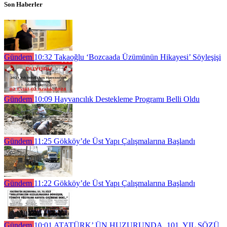
Son Haberler
Gündem
10:32
Takaoğlu ‘Bozcaada Üzümünün Hikayesi’ Söyleşişi
Gündem
10:09
Hayvancılık Destekleme Programı Belli Oldu
Gündem
11:25
Gökköy’de Üst Yapı Çalışmalarına Başlandı
Gündem
11:22
Gökköy’de Üst Yapı Çalışmalarına Başlandı
Gündem
10:01
ATATÜRK’ ÜN HUZURUNDA, 101. YIL SÖZÜ