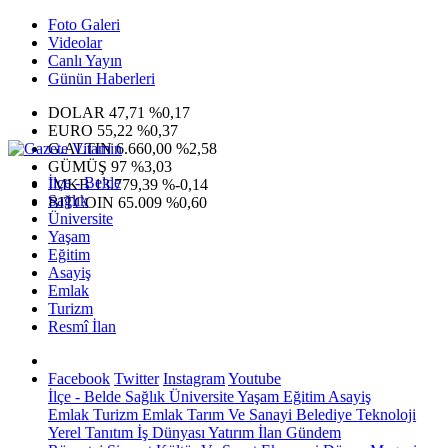
Foto Galeri
Videolar
Canlı Yayın
Günün Haberleri
DOLAR
47,71
%0,17
EURO
55,22
%0,37
G.ALTIN
6.660,00
%2,58
GÜMÜŞ
97
%3,03
İlçe - Belde
IMKB
13.779,39
%-0,14
Sağlık
BITCOIN
65.009
%0,60
Üniversite
Yaşam
Eğitim
Asayiş
Emlak
Turizm
Resmî İlan
Facebook
Twitter
Instagram
Youtube
İlçe - Belde
Sağlık
Üniversite
Yaşam
Eğitim
Asayiş
Emlak
Turizm
Emlak
Tarım Ve Sanayi
Belediye
Teknoloji
Yerel
Tanıtım
İş Dünyası
Yatırım
İlan
Gündem