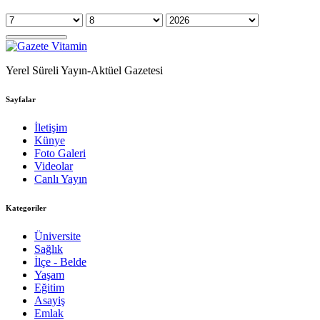
Yerel Süreli Yayın-Aktüel Gazetesi
Sayfalar
İletişim
Künye
Foto Galeri
Videolar
Canlı Yayın
Kategoriler
Üniversite
Sağlık
İlçe - Belde
Yaşam
Eğitim
Asayiş
Emlak