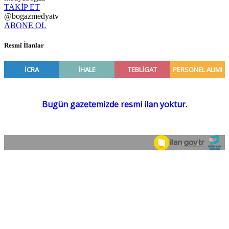
TAKİP ET
@bogazmedyatv
ABONE OL
Resmî İlanlar