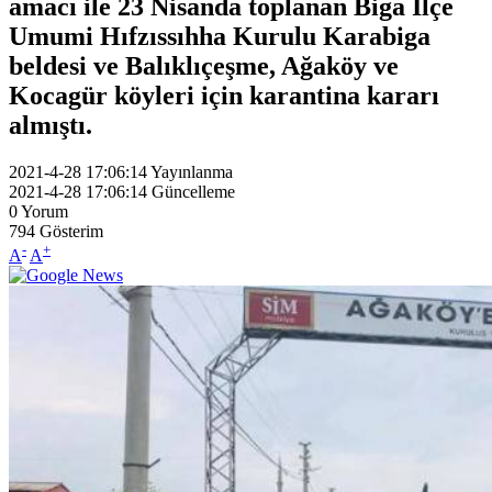
amacı ile 23 Nisanda toplanan Biga İlçe
Umumi Hıfzıssıhha Kurulu Karabiga
beldesi ve Balıklıçeşme, Ağaköy ve
Kocagür köyleri için karantina kararı
almıştı.
2021-4-28 17:06:14
Yayınlanma
2021-4-28 17:06:14
Güncelleme
0
Yorum
794
Gösterim
-
+
A
A