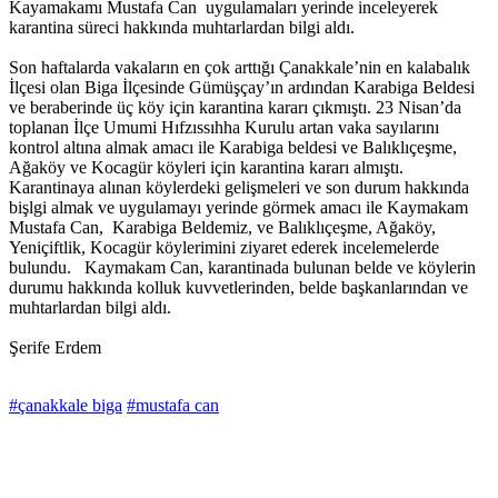
Kayamakamı Mustafa Can uygulamaları yerinde inceleyerek
karantina süreci hakkında muhtarlardan bilgi aldı.
Son haftalarda vakaların en çok arttığı Çanakkale’nin en kalabalık
İlçesi olan Biga İlçesinde Gümüşçay’ın ardından Karabiga Beldesi
ve beraberinde üç köy için karantina kararı çıkmıştı. 23 Nisan’da
toplanan İlçe Umumi Hıfzıssıhha Kurulu artan vaka sayılarını
kontrol altına almak amacı ile Karabiga beldesi ve Balıklıçeşme,
Ağaköy ve Kocagür köyleri için karantina kararı almıştı.
Karantinaya alınan köylerdeki gelişmeleri ve son durum hakkında
bişlgi almak ve uygulamayı yerinde görmek amacı ile Kaymakam
Mustafa Can, Karabiga Beldemiz, ve Balıklıçeşme, Ağaköy,
Yeniçiftlik, Kocagür köylerimini ziyaret ederek incelemelerde
bulundu. Kaymakam Can, karantinada bulunan belde ve köylerin
durumu hakkında kolluk kuvvetlerinden, belde başkanlarından ve
muhtarlardan bilgi aldı.
Şerife Erdem
#çanakkale biga
#mustafa can