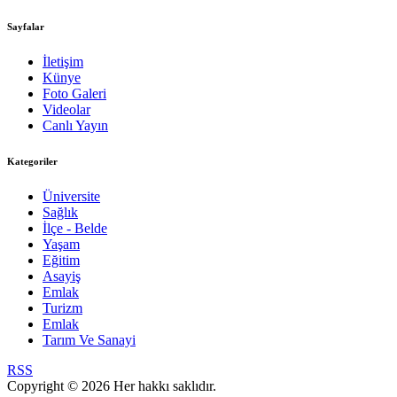
Sayfalar
İletişim
Künye
Foto Galeri
Videolar
Canlı Yayın
Kategoriler
Üniversite
Sağlık
İlçe - Belde
Yaşam
Eğitim
Asayiş
Emlak
Turizm
Emlak
Tarım Ve Sanayi
RSS
Copyright © 2026 Her hakkı saklıdır.