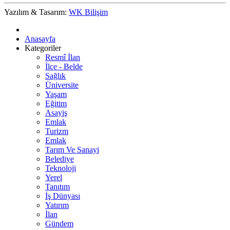
Yazılım & Tasarım:
WK Bilişim
Anasayfa
Kategoriler
Resmî İlan
İlçe - Belde
Sağlık
Üniversite
Yaşam
Eğitim
Asayiş
Emlak
Turizm
Emlak
Tarım Ve Sanayi
Belediye
Teknoloji
Yerel
Tanıtım
İş Dünyası
Yatırım
İlan
Gündem