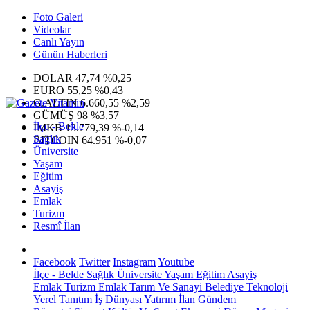
Foto Galeri
Videolar
Canlı Yayın
Günün Haberleri
DOLAR
47,74
%0,25
EURO
55,25
%0,43
G.ALTIN
6.660,55
%2,59
GÜMÜŞ
98
%3,57
İlçe - Belde
IMKB
13.779,39
%-0,14
Sağlık
BITCOIN
64.951
%-0,07
Üniversite
Yaşam
Eğitim
Asayiş
Emlak
Turizm
Resmî İlan
Facebook
Twitter
Instagram
Youtube
İlçe - Belde
Sağlık
Üniversite
Yaşam
Eğitim
Asayiş
Emlak
Turizm
Emlak
Tarım Ve Sanayi
Belediye
Teknoloji
Yerel
Tanıtım
İş Dünyası
Yatırım
İlan
Gündem