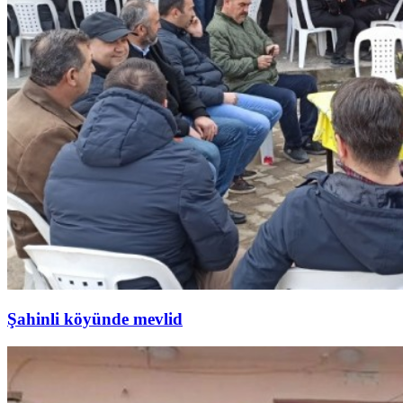
Şahinli köyünde mevlid