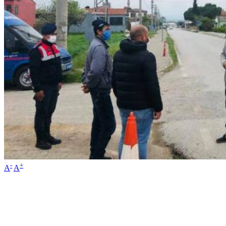
-
+
A
A