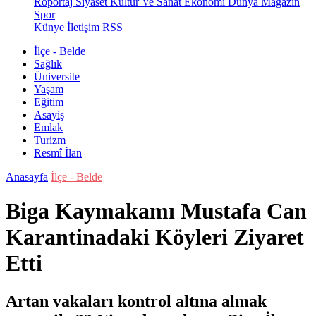
Röportaj
Siyaset
Kültür Ve Sanat
Ekonomi
Dünya
Magazin
Spor
Künye
İletişim
RSS
İlçe - Belde
Sağlık
Üniversite
Yaşam
Eğitim
Asayiş
Emlak
Turizm
Resmî İlan
Anasayfa
İlçe - Belde
Biga Kaymakamı Mustafa Can
Karantinadaki Köyleri Ziyaret
Etti
Artan vakaları kontrol altına almak