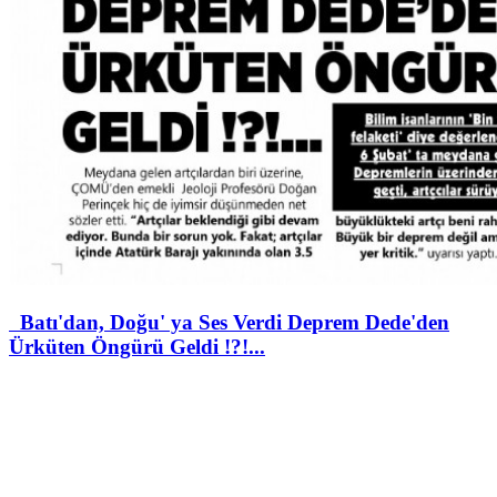
Batı'dan, Doğu' ya Ses Verdi Deprem Dede'den
Ürküten Öngürü Geldi !?!...