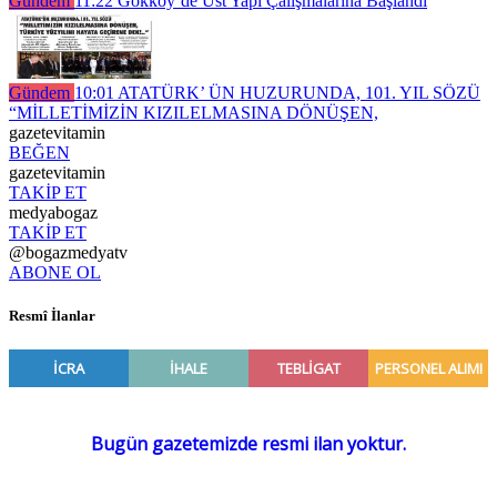
Gündem
11:22
Gökköy’de Üst Yapı Çalışmalarına Başlandı
Gündem
10:01
ATATÜRK’ ÜN HUZURUNDA, 101. YIL SÖZÜ
“MİLLETİMİZİN KIZILELMASINA DÖNÜŞEN,
gazetevitamin
BEĞEN
gazetevitamin
TAKİP ET
medyabogaz
TAKİP ET
@bogazmedyatv
ABONE OL
Resmî İlanlar