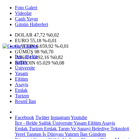
Foto Galeri
Videolar
Canlı Yayın
Günün Haberleri
DOLAR
47,72
%0,02
EURO
55,18
%-0,01
G.ALTIN
6.659,92
%-0,01
GÜMÜŞ
98
%0,70
İlçe - Belde
IMKB
13.892,16
%0,82
Sağlık
BITCOIN
65.029
%0,08
Üniversite
Yaşam
Eğitim
Asayiş
Emlak
Turizm
Resmî İlan
Facebook
Twitter
Instagram
Youtube
İlçe - Belde
Sağlık
Üniversite
Yaşam
Eğitim
Asayiş
Emlak
Turizm
Emlak
Tarım Ve Sanayi
Belediye
Teknoloji
Yerel
Tanıtım
İş Dünyası
Yatırım
İlan
Gündem