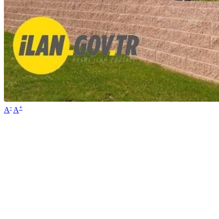
-
+
A
A