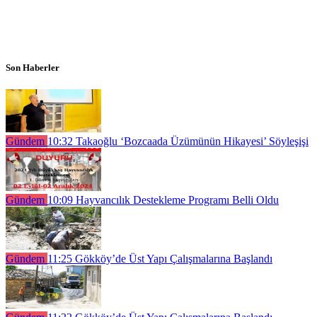
Son Haberler
Gündem
10:32
Takaoğlu ‘Bozcaada Üzümünün Hikayesi’ Söyleşişi
Gündem
10:09
Hayvancılık Destekleme Programı Belli Oldu
Gündem
11:25
Gökköy’de Üst Yapı Çalışmalarına Başlandı