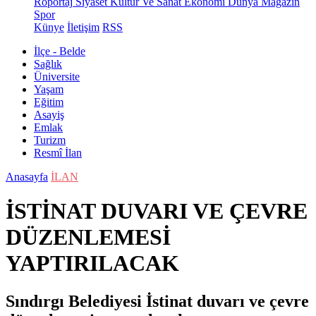
Röportaj
Siyaset
Kültür Ve Sanat
Ekonomi
Dünya
Magazin
Spor
Künye
İletişim
RSS
İlçe - Belde
Sağlık
Üniversite
Yaşam
Eğitim
Asayiş
Emlak
Turizm
Resmî İlan
Anasayfa
İLAN
İSTİNAT DUVARI VE ÇEVRE
DÜZENLEMESİ
YAPTIRILACAK
Sındırgı Belediyesi İstinat duvarı ve çevre