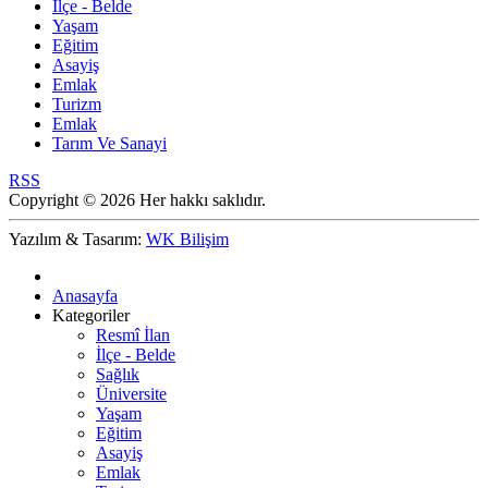
İlçe - Belde
Yaşam
Eğitim
Asayiş
Emlak
Turizm
Emlak
Tarım Ve Sanayi
RSS
Copyright © 2026 Her hakkı saklıdır.
Yazılım & Tasarım:
WK Bilişim
Anasayfa
Kategoriler
Resmî İlan
İlçe - Belde
Sağlık
Üniversite
Yaşam
Eğitim
Asayiş
Emlak