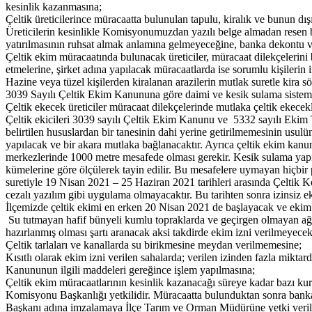
kesinlik kazanmasına;
Çeltik üreticilerince müracaatta bulunulan tapulu, kiralık ve bunun 
Üreticilerin kesinlikle Komisyonumuzdan yazılı belge almadan resen b
yatırılmasının ruhsat almak anlamına gelmeyeceğine, banka dekontu ve
Çeltik ekim müracaatında bulunacak üreticiler, müracaat dilekçelerini 
etmelerine, şirket adına yapılacak müracaatlarda ise sorumlu kişilerin 
Hazine veya tüzel kişilerden kiralanan arazilerin mutlak suretle kira sö
3039 Sayılı Çeltik Ekim Kanununa göre daimi ve kesik sulama sistem
Çeltik ekecek üreticiler müracaat dilekçelerinde mutlaka çeltik ekecekle
Çeltik ekicileri 3039 sayılı Çeltik Ekim Kanunu ve 5332 sayılı Ekim 
belirtilen hususlardan bir tanesinin dahi yerine getirilmemesinin us
yapılacak ve bir akara mutlaka bağlanacaktır. Ayrıca çeltik ekim kanu
merkezlerinde 1000 metre mesafede olması gerekir. Kesik sulama yapılm
kümelerine göre ölçülerek tayin edilir. Bu mesafelere uymayan hiçbir p
suretiyle 19 Nisan 2021 – 25 Haziran 2021 tarihleri arasında Çeltik
cezalı yazılım gibi uygulama olmayacaktır. Bu tarihten sonra izinsiz eki
İlçemizde çeltik ekimi en erken 20 Nisan 2021 de başlayacak ve ekim f
Su tutmayan hafif bünyeli kumlu topraklarda ve geçirgen olmayan ağır 
hazırlanmış olması şartı aranacak aksi takdirde ekim izni verilmeyecekt
Çeltik tarlaları ve kanallarda su birikmesine meydan verilmemesine;
Kısıtlı olarak ekim izni verilen sahalarda; verilen izinden fazla mikta
Kanununun ilgili maddeleri gereğince işlem yapılmasına;
Çeltik ekim müracaatlarının kesinlik kazanacağı süreye kadar bazı kur
Komisyonu Başkanlığı yetkilidir. Müracaatta bulunduktan sonra banka
Başkanı adına imzalamaya İlçe Tarım ve Orman Müdürüne yetki veri