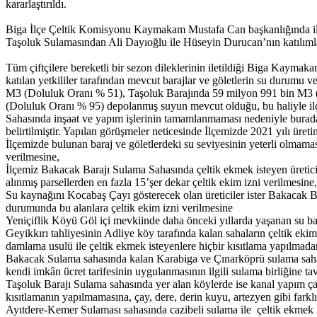
kararlaştırıldı.
Biga İlçe Çeltik Komisyonu Kaymakam Mustafa Can başkanlığında il
Taşoluk Sulamasından Ali Dayıoğlu ile Hüseyin Durucan’nın katılımları 
Tüm çiftçilere bereketli bir sezon dileklerinin iletildiği Biga Kaymak
katılan yetkililer tarafından mevcut barajlar ve göletlerin su durumu 
M3 (Doluluk Oranı % 51), Taşoluk Barajında 59 milyon 991 bin M3 
(Doluluk Oranı % 95) depolanmış suyun mevcut olduğu, bu haliyle ilçem
Sahasında inşaat ve yapım işlerinin tamamlanmaması nedeniyle burada 
belirtilmiştir. Yapılan görüşmeler neticesinde İlçemizde 2021 yılı üreti
İlçemizde bulunan baraj ve göletlerdeki su seviyesinin yeterli olmama
verilmesine,
İlçemiz Bakacak Barajı Sulama Sahasında çeltik ekmek isteyen üretici
alınmış parsellerden en fazla 15’şer dekar çeltik ekim izni verilmesine,
Su kaynağını Kocabaş Çayı gösterecek olan üreticiler ister Bakacak B
durumunda bu alanlara çeltik ekim izni verilmesine
Yeniçiflik Köyü Göl içi mevkiinde daha önceki yıllarda yaşanan su basm
Geyikkırı tahliyesinin Adliye köy tarafında kalan sahaların çeltik eki
damlama usulü ile çeltik ekmek isteyenlere hiçbir kısıtlama yapılmada
Bakacak Sulama sahasında kalan Karabiga ve Çınarköprü sulama sahası
kendi imkân ücret tarifesinin uygulanmasının ilgili sulama birliğine ta
Taşoluk Barajı Sulama sahasında yer alan köylerde ise kanal yapım çal
kısıtlamanın yapılmamasına, çay, dere, derin kuyu, artezyen gibi farklı
Ayıtdere-Kemer Sulaması sahasında cazibeli sulama ile çeltik ekmek i