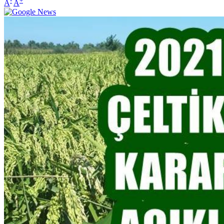
-
+
A
A