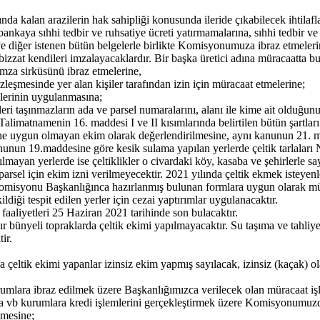
dışında kalan arazilerin hak sahipliği konusunda ileride çıkabilecek ih
ankaya sıhhi tedbir ve ruhsatiye ücreti yatırmamalarına, sıhhi tedbir v
 diğer istenen bütün belgelerle birlikte Komisyonumuza ibraz etmeleri
bizzat kendileri imzalayacaklardır. Bir başka üretici adına müracaatta 
imza sirküsünü ibraz etmelerine,
zleşmesinde yer alan kişiler tarafından izin için müracaat etmelerine;
lerinin uygulanmasına;
ri taşınmazların ada ve parsel numaralarını, alanı ile kime ait olduğunu b
Talimatnamenin 16. maddesi I ve II kısımlarında belirtilen bütün şartl
ulüne uygun olmayan ekim olarak değerlendirilmesine, aynı kanunun 21. 
nunun 19.maddesine göre kesik sulama yapılan yerlerde çeltik tarlaları
ayan yerlerde ise çeltiklikler o civardaki köy, kasaba ve şehirlerle sa
arsel için ekim izni verilmeyecektir. 2021 yılında çeltik ekmek isteyenl
 Komisyonu Başkanlığınca hazırlanmış bulunan formlara uygun olarak mü
ldiği tespit edilen yerler için cezai yaptırımlar uygulanacaktır.
aaliyetleri 25 Haziran 2021 tarihinde son bulacaktır.
bünyeli topraklarda çeltik ekimi yapılmayacaktır. Su taşıma ve tahliye k
ir.
rda çeltik ekimi yapanlar izinsiz ekim yapmış sayılacak, izinsiz (kaçak) 
umlara ibraz edilmek üzere Başkanlığımızca verilecek olan müracaat işle
 vb kurumlara kredi işlemlerini gerçekleştirmek üzere Komisyonumuzda
lmesine;