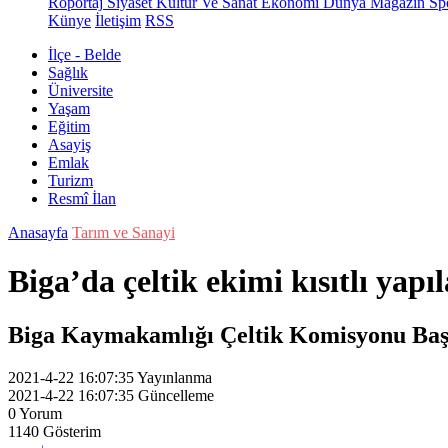
Röportaj
Siyaset
Kültür Ve Sanat
Ekonomi
Dünya
Magazin
Sp
Künye
İletişim
RSS
İlçe - Belde
Sağlık
Üniversite
Yaşam
Eğitim
Asayiş
Emlak
Turizm
Resmî İlan
Anasayfa
Tarım ve Sanayi
Biga’da çeltik ekimi kısıtlı yapı
Biga Kaymakamlığı Çeltik Komisyonu Başkan
2021-4-22 16:07:35
Yayınlanma
2021-4-22 16:07:35
Güncelleme
0
Yorum
1140
Gösterim