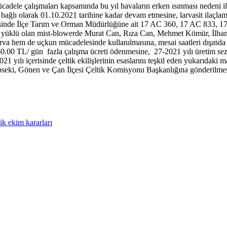
adele çalışmaları kapsamında bu yıl havaların erken ısınması nedeni i
a bağlı olarak 01.10.2021 tarihine kadar devam etmesine, larvasit ilaç
esinde İlçe Tarım ve Orman Müdürlüğüne ait 17 AC 360, 17 AC 833, 17
ta yüklü olan mist-blowerde Murat Can, Rıza Can, Mehmet Kömür, İlh
 hem de uçkun mücadelesinde kullanılmasına, mesai saatleri dışında gör
0.00 TL/ gün fazla çalışma ücreti ödenmesine, 27-2021 yılı üretim s
1 yılı içerisinde çeltik ekilişlerinin esaslarını teşkil eden yukarıdaki
pseki, Gönen ve Çan İlçesi Çeltik Komisyonu Başkanlığına gönderilmesine
tik ekim kararları