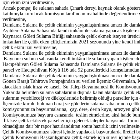
için ekim izni verilmesine,
Ancak pompaj ile sulanan sahada Çınarlı dereyi kaynak olarak göstere
katılımıyla kurulacak komisyon tarafından mahallinde değerlendirme 
verilmesine,
Damlama Sulama ile çeltik ekiminin yaygınlaştırılması amacı ile damla
Ayıtdere Sulama Sahasında kendi imkânı ile sulama yapacak kişilere de
Kaynarca Göleti Sulama Birliği sahasında çeltik ekmek isteyen üretici
imkanları ile çeltik eken çiftçilerimizin 2021 sezonunda yine kendi imka
çeltik ekim izni verilmesine,
Damlama Sulama ile çeltik ekiminin yaygınlaştırılması amacı ile damla
Kaynarca sulama sahasında kendi imkânı ile sulama yapan kişilere de k
Hacıpehlivan Göleti Sulama Sahasında Damlama Sulama ile çeltik ek
parsel ve Hacıpehlivan Köyü 116 ada 92 parsellerdeki komşularından ald
Damlama Sulama ile çeltik ekiminin yaygınlaştırılması amacı ile damla
Gönen Barajı Tahirova Pompajından su verilen İlçemiz Güvemalan, Kep
alacakları ıslak imza ve kaşeli Su Talep Beyannamesi ile Komisyonumuz
Yukarıda belirtilen sulama sahalarının dışında kalan alanlarda çeltik e
sularının yetebileceği ve dilekçelerinde belirtmiş olduğu parseller için
İlçemizde kurulu bulunan baraj ve göletlerin sulama sahalarında çeltik
komisyonumuza başvurmalarına, çay, dere, derin kuyu, artezyen gibi f
Komisyonumuza başvuru esnasında teslim etmelerine, aksi halde bunl
İlk kez çeltik ekilecek parseller için gelecek talepler karşısında Ta
olmadığına dair bir rapor hazırlandıktan sonra hazırlık izini verilmesin
Çeltik Komisyonumuza süresi içinde yapılacak başvurularda üretici beya
Çeltik Komisyonu Başkanlığımıza çeltik ekmek için süresi içinde ba