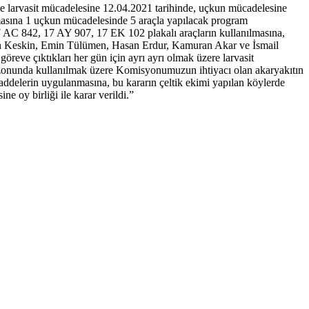
le larvasit mücadelesine 12.04.2021 tarihinde, uçkun mücadelesine
lamasına 1 uçkun mücadelesinde 5 araçla yapılacak program
 AC 842, 17 AY 907, 17 EK 102 plakalı araçların kullanılmasına,
an Keskin, Emin Tülümen, Hasan Erdur, Kamuran Akar ve İsmail
eve çıktıkları her gün için ayrı ayrı olmak üzere larvasit
ezonunda kullanılmak üzere Komisyonumuzun ihtiyacı olan akaryakıtın
 maddelerin uygulanmasına, bu kararın çeltik ekimi yapılan köylerde
 oy birliği ile karar verildi.”