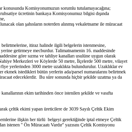
tilaflar konusunda Komisyonumuzun sorumlu tutulamayacağına;
e ruhsatiye ücretinin bankaya Komisyonumuz bilgisi dışında
ne,
bulunacak olan şahısların noterden alınmış vekaletname ile müracaat
elirtmelerine, itiraz halinde ilgili belgelerin istenmesine,
arı yerine getirmeye mecburdur. Talimatnamenin 16. maddesinde
maddesine göre sızma ve tahliye kanalları usulüne uygun olarak
 Nahiye Merkezleri ve Köylerde 50 metre, İlçelerde 500 metre, vilayet
yfiye yerlerinden 3000 metre uzaklıkta bulundurulur. Uzaklıklar ev
er ekmek istedikleri bütün yerlerin ada/parsel numaralarını belirtmek
racaat edeceklerdir. Bu süre sonunda hiçbir şekilde uzatma ya da
anallarının ekim tarihinden önce istenilen şekilde ve vasıfta
olarak çeltik ekimi yapan üreticilere de 3039 Sayılı Çeltik Ekim
mlerine ilişkin her türlü belgeyi gerektiğinde iptal etmeye Çeltik
n istenen '' Ön Müracaatı Vardır'' yazısını Çeltik Komisyonu