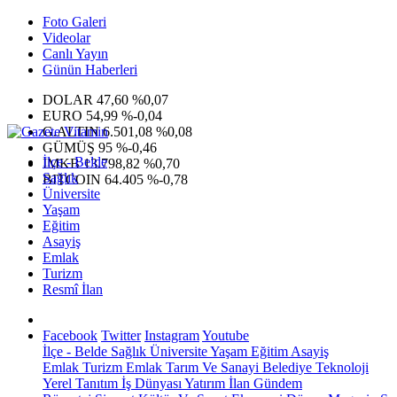
Foto Galeri
Videolar
Canlı Yayın
Günün Haberleri
DOLAR
47,60
%0,07
EURO
54,99
%-0,04
G.ALTIN
6.501,08
%0,08
GÜMÜŞ
95
%-0,46
İlçe - Belde
IMKB
13.798,82
%0,70
Sağlık
BITCOIN
64.405
%-0,78
Üniversite
Yaşam
Eğitim
Asayiş
Emlak
Turizm
Resmî İlan
Facebook
Twitter
Instagram
Youtube
İlçe - Belde
Sağlık
Üniversite
Yaşam
Eğitim
Asayiş
Emlak
Turizm
Emlak
Tarım Ve Sanayi
Belediye
Teknoloji
Yerel
Tanıtım
İş Dünyası
Yatırım
İlan
Gündem