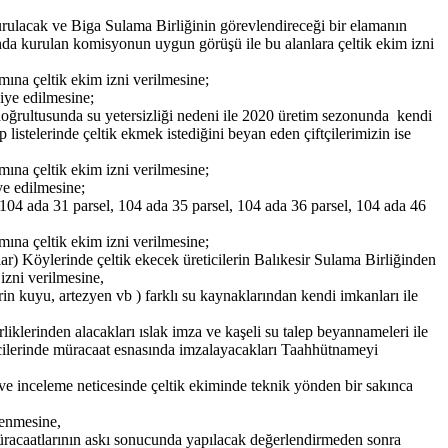
urulacak ve Biga Sulama Birliğinin görevlendireceği bir elamanın
da kurulan komisyonun uygun görüşü ile bu alanlara çeltik ekim izni
ına çeltik ekim izni verilmesine;
iye edilmesine;
 doğrultusunda su yetersizliği nedeni ile 2020 üretim sezonunda kendi
p listelerinde çeltik ekmek istediğini beyan eden çiftçilerimizin ise
ına çeltik ekim izni verilmesine;
ye edilmesine;
 ada 31 parsel, 104 ada 35 parsel, 104 ada 36 parsel, 104 ada 46
ına çeltik ekim izni verilmesine;
) Köylerinde çeltik ekecek üreticilerin Balıkesir Sulama Birliğinden
izni verilmesine,
erin kuyu, artezyen vb ) farklı su kaynaklarından kendi imkanları ile
iklerinden alacakları ıslak imza ve kaşeli su talep beyannameleri ile
icilerinde müracaat esnasında imzalayacakları Taahhütnameyi
 ve inceleme neticesinde çeltik ekiminde teknik yönden bir sakınca
tenmesine,
racaatlarının askı sonucunda yapılacak değerlendirmeden sonra