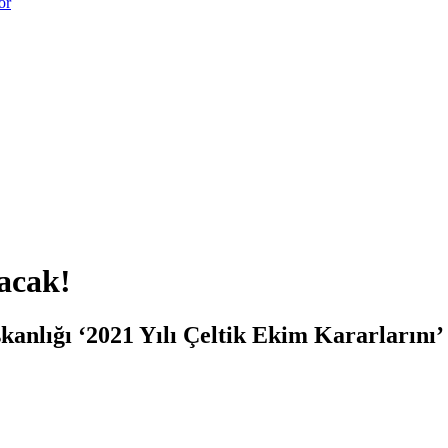
or
lacak!
lığı ‘2021 Yılı Çeltik Ekim Kararlarını’ 