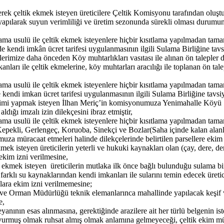
rek çeltik ekmek isteyen üreticilere Çeltik Komisyonu tarafından oluşt
yapılarak suyun verimliliği ve üretim sezonunda sürekli olması durumun
ma usulü ile çeltik ekmek isteyenlere hiçbir kısıtlama yapılmadan tamam
 kendi imkân ücret tarifesi uygulanmasının ilgili Sulama Birliğine tavs
lerimize daha önceden Köy muhtarlıkları vasıtası ile alınan ön talepler
nları ile çeltik ekmelerine, köy muhtarları aracılığı ile toplanan ön tale
ma usulü ile çeltik ekmek isteyenlere hiçbir kısıtlama yapılmadan tamam
endi imkan ücret tarifesi uygulanmasının ilgili Sulama Birliğine tavsi
imi yapmak isteyen İlhan Meriç’in komisyonumuza Yenimahalle Köyü 104
ığı imzalı izin dilekçesini ibraz etmiştir,
ma usulü ile çeltik ekmek isteyenlere hiçbir kısıtlama yapılmadan tamam
ekli, Gerlengeç, Koruoba, Sinekçi ve Bozlar(Saha içinde kalan alanlar
a müracaat etmeleri halinde dilekçelerinde belirtilen parsellere ekim 
kmek isteyen üreticilerin yeterli ve hukuki kaynakları olan (çay, dere, d
 ekim izni verilmesine,
 ekmek isteyen üreticilerin mutlaka ilk önce bağlı bulunduğu sulama birl
arklı su kaynaklarından kendi imkanları ile sularını temin edecek üret
ara ekim izni verilmemesine;
rım ve Orman Müdürlüğü teknik elemanlarınca mahallinde yapılacak keşif
e,
nının esas alınmasına, gerektiğinde arazilere ait her türlü belgenin is
şvurmuş olmak ruhsat almış olmak anlamına gelmeyeceği, çeltik ekim mü