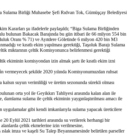
ga Sulama Birliği Muhasebe Şefi Rıdvan Tok, Gümüşçay Belediyesi
.
kim Kararları şu ifadelerle paylaşıldı; “Biga Sulama Birliğinden
urulu bulunan Bakacak Barajında bu gün itibari ile 66 milyon 554 bin
uluk Oranı % 71) ve Ayıtdere Göletinde 6 milyon 420 bin M3
nmadığı ve kısıtlı ekim yapılması gerektiği, Taşoluk Barajı Sulama
ltik miktarının çeltik Komisyonunca belirlenmesi gerektiği
ik ekiminin komisyondan izin almak şartı ile kısıtlı ekim izni
a imkân vermeyecek şekilde 2020 yılında Komisyonumuzdan ruhsat
 kalsın suyun verimliliği ve üretim sezonunda sürekli olması
lunan orta yol ile Geyikkırı Tahliyesi arasında kalan alan ile
e, damlama sulama ile çeltik ekiminin yaygınlaştırılması amacı ile
 uygulamalar gibi kendi imkanlarıyla sulama yapacak üreticilere
20 Eylül 2021 tarihleri arasında su verilerek herhangi bir
 alanlarda çeltik ekmelerine izin verilmesine,
 ıslak imza ve kaşeli Su Talep Beyannamesinde belirtilen parseller