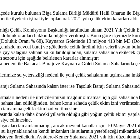
çede kurulu bulunan Biga Sulama Birliği Müdürü Halil Onaran ile Bi
ile üyelerin iştirakiyle toplanarak 2021 yılı çeltik ekim kararları aldı
amlığı Çeltik Komisyonu Başkanlığı tarafından alınan 2021 Yılı Çeltik E
ve doluluk oranları hakkında bilgiler verilmiştir. Buna göre ilçemizde k
(Doluluk Oranı % 68), Kaynarca Göletinde 13 milyon 413 bin M3 (Dol
izde mevcut baraj ve göletlerde çeltik üretimi için yeterli suyun bulu
çay yatağına salınan su kullanıldığından, sulama sahasında ekilecek çe
m sezonu için aşağıda belirlenen kararlar alınmıştır;
sı nedeni ile Bakacak Barajı ve Kaynarca Göleti Sulama Sahalarında çelt
lerimize su yetersizliği nedeni ile yeni çeltik sahalarının açılmasın
arajı Sulama Sahasında kalsın ister ise Taşoluk Barajı Sulama Sahasında
aları nedeni ile üreticilerimizin mağdur olmaması için göl sahasında bu
m sahası ilan edildiğinden, bahse konu sahada çeltik ekim izni verilmesin
n tamamına çeltik ekim izni verilmesine;
nda kalan daha önceki yıllarda olduğu gibi yoğun çeltik ekimi yapılan
vsiye edilmesine,
ışmaları tamamlanmadığı, ancak mevcut kanallar için 10 Mayıs 2021 ile 
 su kaynaklarından kendi imkanları ile sularının yetebileceği miktardaki
steyen üreticilerin Ayıtdere-Kemer Sulaması 2021 yılı için düzenlenmiş