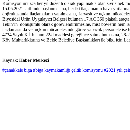
Komisyonumuzca her yıl düzenli olarak yapılmakta olan sivrisinek müc
15.05.2021 tarihinde başlanmasına, her iki ilaçlamanın hava şartların
doğrultusunda ilaçlamaların yapılmasına, larvasit ve uçkun mücadel
Biyosidal Ürün Uygulayıcı Belgesi bulunan 17 AC 360 plakalı araç
Tekin’in dönüşümlü olarak görevlendirilmesine, mist-bowerin hem larva
ilaçlamasında ve uçkun mücadelesinde görev yapacak personele ise 6
4734 Sayılı K.İ.K. nun 22/d maddesi gereğince satın alınmasına, 28-202
Köy Muhtarlıklarına ve Belde Belediye Başkanlıkları ile bilgi için La
Kaynak:
Haber Merkezi
#çanakkale biga
#biga kaymakamlığı çeltik komisyonu
#2021 yılı çel