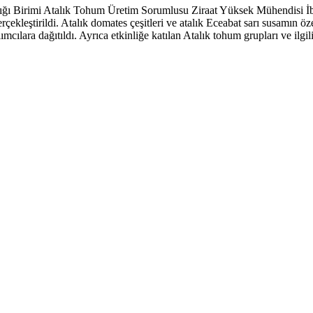
ı Birimi Atalık Tohum Üretim Sorumlusu Ziraat Yüksek Mühendisi İbra
erçekleştirildi. Atalık domates çeşitleri ve atalık Eceabat sarı susamın öz
mcılara dağıtıldı. Ayrıca etkinliğe katılan Atalık tohum grupları ve ilgil