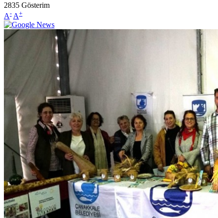
2835
Gösterim
-
+
A
A