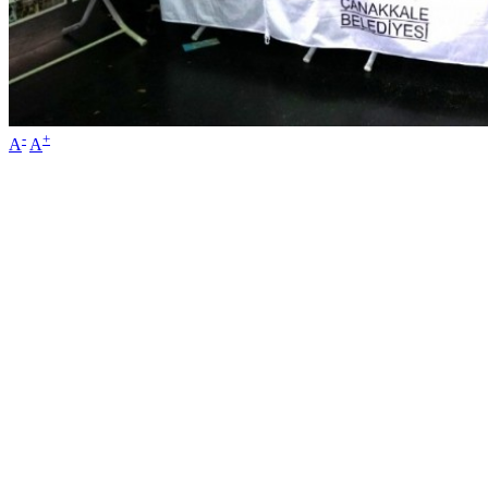
-
+
A
A