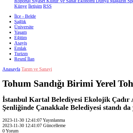
Röportaj
Siyaset
Kültür Ve Sanat
Ekonomi
Dünya
Magazin
Sp
Künye
İletişim
RSS
İlçe - Belde
Sağlık
Üniversite
Yaşam
Eğitim
Asayiş
Emlak
Turizm
Resmî İlan
Anasayfa
Tarım ve Sanayi
Tohum Sandığı Birimi Yerel Toh
İstanbul Kartal Belediyesi Ekolojik Çadır 
Şenliğinde Çanakkale Belediyesi standı da 
2023-11-30 12:41:07
Yayınlanma
2023-11-30 12:41:07
Güncelleme
0
Yorum