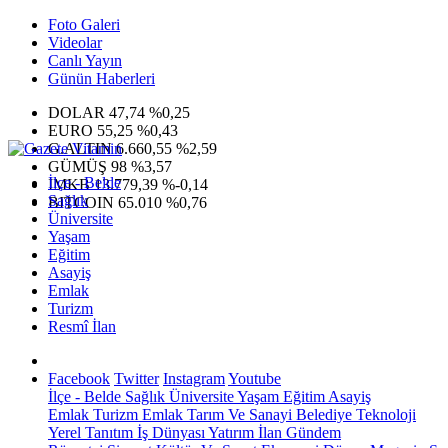
Foto Galeri
Videolar
Canlı Yayın
Günün Haberleri
DOLAR
47,74
%0,25
EURO
55,25
%0,43
G.ALTIN
6.660,55
%2,59
GÜMÜŞ
98
%3,57
İlçe - Belde
IMKB
13.779,39
%-0,14
Sağlık
BITCOIN
65.010
%0,76
Üniversite
Yaşam
Eğitim
Asayiş
Emlak
Turizm
Resmî İlan
Facebook
Twitter
Instagram
Youtube
İlçe - Belde
Sağlık
Üniversite
Yaşam
Eğitim
Asayiş
Emlak
Turizm
Emlak
Tarım Ve Sanayi
Belediye
Teknoloji
Yerel
Tanıtım
İş Dünyası
Yatırım
İlan
Gündem