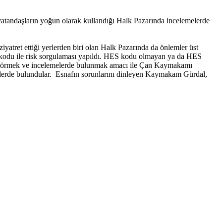
vatandaşların yoğun olarak kullandığı Halk Pazarında incelemelerde
iyatret ettiği yerlerden biri olan Halk Pazarında da önlemler üst
S kodu ile risk sorgulaması yapıldı. HES kodu olmayan ya da HES
nde görmek ve incelemelerde bulunmak amacı ile Çan Kaymakamı
mlerde bulundular. Esnafın sorunlarını dinleyen Kaymakam Gürdal,