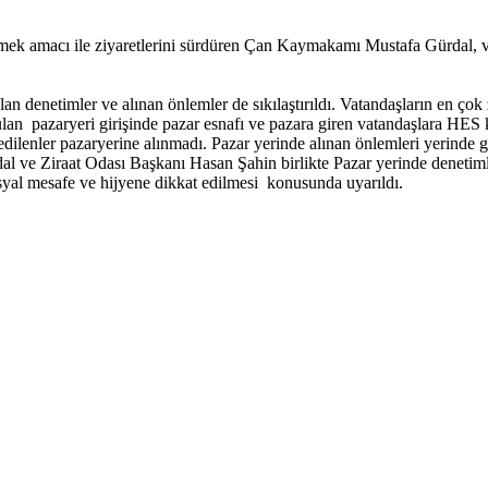
lemek amacı ile ziyaretlerini sürdüren Çan Kaymakamı Mustafa Gürdal, 
 denetimler ve alınan önlemler de sıkılaştırıldı. Vatandaşların en çok z
rulan pazaryeri girişinde pazar esnafı ve pazara giren vatandaşlara HE
 edilenler pazaryerine alınmadı. Pazar yerinde alınan önlemleri yeri
al ve Ziraat Odası Başkanı Hasan Şahin birlikte Pazar yerinde deneti
syal mesafe ve hijyene dikkat edilmesi konusunda uyarıldı.