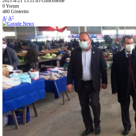
2021-4-21 15:11:45
Güncelleme
0
Yorum
480
Gösterim
-
+
A
A