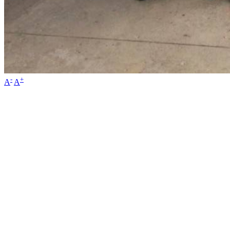
-
+
A
A