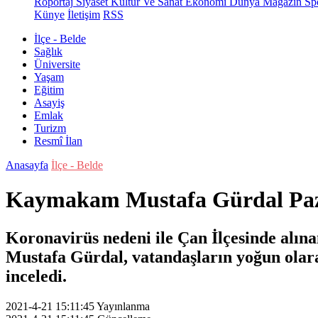
Röportaj
Siyaset
Kültür Ve Sanat
Ekonomi
Dünya
Magazin
Sp
Künye
İletişim
RSS
İlçe - Belde
Sağlık
Üniversite
Yaşam
Eğitim
Asayiş
Emlak
Turizm
Resmî İlan
Anasayfa
İlçe - Belde
Kaymakam Mustafa Gürdal Paza
Koronavirüs nedeni ile Çan İlçesinde alın
Mustafa Gürdal, vatandaşların yoğun olar
inceledi.
2021-4-21 15:11:45
Yayınlanma