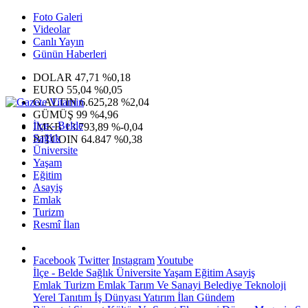
Foto Galeri
Videolar
Canlı Yayın
Günün Haberleri
DOLAR
47,71
%0,18
EURO
55,04
%0,05
G.ALTIN
6.625,28
%2,04
GÜMÜŞ
99
%4,96
İlçe - Belde
IMKB
13.793,89
%-0,04
Sağlık
BITCOIN
64.847
%0,38
Üniversite
Yaşam
Eğitim
Asayiş
Emlak
Turizm
Resmî İlan
Facebook
Twitter
Instagram
Youtube
İlçe - Belde
Sağlık
Üniversite
Yaşam
Eğitim
Asayiş
Emlak
Turizm
Emlak
Tarım Ve Sanayi
Belediye
Teknoloji
Yerel
Tanıtım
İş Dünyası
Yatırım
İlan
Gündem