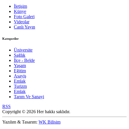
İletişim
Künye
Foto Galeri
Videolar
Canlı Yayın
Kategoriler
Üniversite
Sağlık
İlçe - Belde
Yaşam
Eğitim
Asayiş
Emlak
Turizm
Emlak
Tarım Ve Sanayi
RSS
Copyright © 2026 Her hakkı saklıdır.
Yazılım & Tasarım:
WK Bilişim