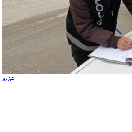
-
+
A
A