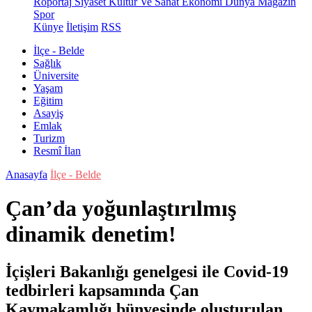
Röportaj
Siyaset
Kültür Ve Sanat
Ekonomi
Dünya
Magazin
Spor
Künye
İletişim
RSS
İlçe - Belde
Sağlık
Üniversite
Yaşam
Eğitim
Asayiş
Emlak
Turizm
Resmî İlan
Anasayfa
İlçe - Belde
Çan’da yoğunlaştırılmış
dinamik denetim!
İçişleri Bakanlığı genelgesi ile Covid-19
tedbirleri kapsamında Çan
Kaymakamlığı bünyesinde oluşturulan