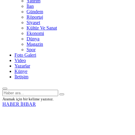
Yatırım
İlan
Gündem
Röportaj
Siyaset
Kültür Ve Sanat
Ekonomi
Dünya
Magazin
Spor
Foto Galeri
Video
Yazarlar
Künye
İletişim
Aramak için bir kelime yazınız.
HABER İHBAR