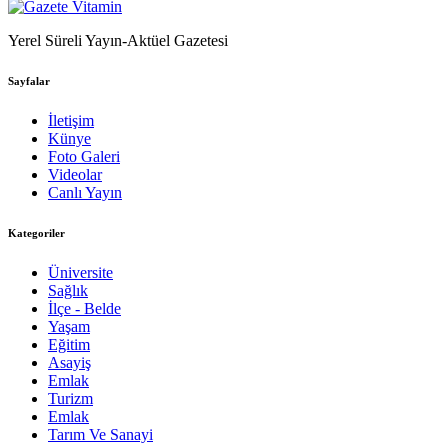
Yerel Süreli Yayın-Aktüel Gazetesi
Sayfalar
İletişim
Künye
Foto Galeri
Videolar
Canlı Yayın
Kategoriler
Üniversite
Sağlık
İlçe - Belde
Yaşam
Eğitim
Asayiş
Emlak
Turizm
Emlak
Tarım Ve Sanayi