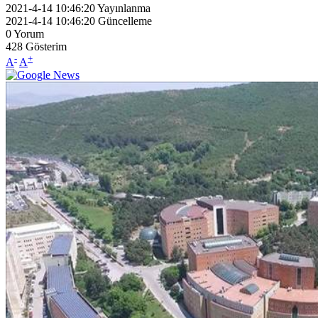
2021-4-14 10:46:20
Yayınlanma
2021-4-14 10:46:20
Güncelleme
0
Yorum
428
Gösterim
-
+
A
A