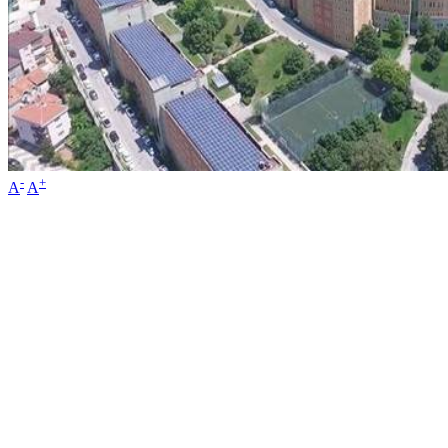
-
+
A
A