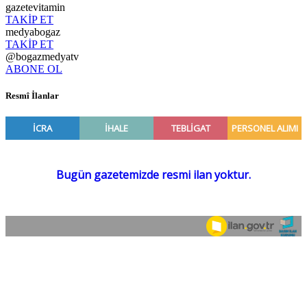
gazetevitamin
TAKİP ET
medyabogaz
TAKİP ET
@bogazmedyatv
ABONE OL
Resmî İlanlar