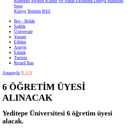
Röportaj
Siyaset
Kültür Ve Sanat
Ekonomi
Dünya
Magazin
Spor
Künye
İletişim
RSS
İlçe - Belde
Sağlık
Üniversite
Yaşam
Eğitim
Asayiş
Emlak
Turizm
Resmî İlan
Anasayfa
İLAN
6 ÖĞRETİM ÜYESİ
ALINACAK
Yeditepe Üniversitesi 6 öğretim üyesi
alacak.