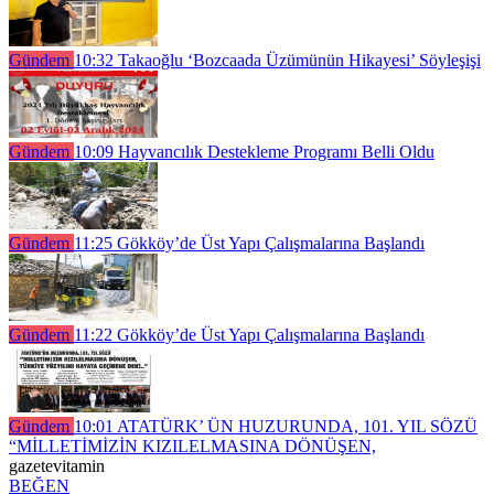
Gündem
10:32
Takaoğlu ‘Bozcaada Üzümünün Hikayesi’ Söyleşişi
Gündem
10:09
Hayvancılık Destekleme Programı Belli Oldu
Gündem
11:25
Gökköy’de Üst Yapı Çalışmalarına Başlandı
Gündem
11:22
Gökköy’de Üst Yapı Çalışmalarına Başlandı
Gündem
10:01
ATATÜRK’ ÜN HUZURUNDA, 101. YIL SÖZÜ
“MİLLETİMİZİN KIZILELMASINA DÖNÜŞEN,
gazetevitamin
BEĞEN