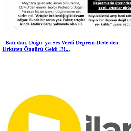
Batı'dan, Doğu' ya Ses Verdi Deprem Dede'den
Ürküten Öngürü Geldi !?!...