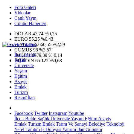
Foto Galeri
Videolar
Canlı Yayın
Günün Haberleri
DOLAR
47,74
%0,25
EURO
55,25
%0,43
G.ALTIN
6.660,55
%2,59
GÜMÜŞ
98
%3,57
İlçe - Belde
IMKB
13.779,39
%-0,14
Sağlık
BITCOIN
65.122
%0,68
Üniversite
Yaşam
Eğitim
Asayiş
Emlak
Turizm
Resmî İlan
Facebook
Twitter
Instagram
Youtube
İlçe - Belde
Sağlık
Üniversite
Yaşam
Eğitim
Asayiş
Emlak
Turizm
Emlak
Tarım Ve Sanayi
Belediye
Teknoloji
Yerel
Tanıtım
İş Dünyası
Yatırım
İlan
Gündem