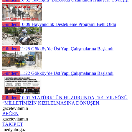
Gündem
10:09
Hayvancılık Destekleme Programı Belli Oldu
Gündem
11:25
Gökköy’de Üst Yapı Çalışmalarına Başlandı
Gündem
11:22
Gökköy’de Üst Yapı Çalışmalarına Başlandı
Gündem
10:01
ATATÜRK’ ÜN HUZURUNDA, 101. YIL SÖZÜ
“MİLLETİMİZİN KIZILELMASINA DÖNÜŞEN,
gazetevitamin
BEĞEN
gazetevitamin
TAKİP ET
medyabogaz