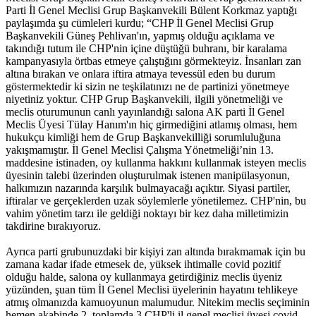
Parti İl Genel Meclisi Grup Başkanvekili Bülent Korkmaz yaptığı
paylaşımda şu cümleleri kurdu; “CHP İl Genel Meclisi Grup
Başkanvekili Güneş Pehlivan'ın, yapmış olduğu açıklama ve
takındığı tutum ile CHP'nin içine düştüğü buhranı, bir karalama
kampanyasıyla örtbas etmeye çalıştığını görmekteyiz. İnsanları zan
altına bırakan ve onlara iftira atmaya tevessül eden bu durum
göstermektedir ki sizin ne teşkilatınızı ne de partinizi yönetmeye
niyetiniz yoktur. CHP Grup Başkanvekili, ilgili yönetmeliği ve
meclis oturumunun canlı yayınlandığı salona AK parti İl Genel
Meclis Üyesi Tülay Hanım'ın hiç girmediğini atlamış olması, hem
hukukçu kimliği hem de Grup Başkanvekilliği sorumluluğuna
yakışmamıştır. İl Genel Meclisi Çalışma Yönetmeliği’nin 13.
maddesine istinaden, oy kullanma hakkını kullanmak isteyen meclis
üyesinin talebi üzerinden oluşturulmak istenen manipülasyonun,
halkımızın nazarında karşılık bulmayacağı açıktır. Siyasi partiler,
iftiralar ve gerçeklerden uzak söylemlerle yönetilemez. CHP'nin, bu
vahim yönetim tarzı ile geldiği noktayı bir kez daha milletimizin
takdirine bırakıyoruz.
Ayrıca parti grubunuzdaki bir kişiyi zan altında bırakmamak için bu
zamana kadar ifade etmesek de, yüksek ihtimalle covid pozitif
olduğu halde, salona oy kullanmaya getirdiğiniz meclis üyeniz
yüzünden, şuan tüm İl Genel Meclisi üyelerinin hayatını tehlikeye
atmış olmanızda kamuoyunun malumudur. Nitekim meclis seçiminin
hemen akabinde 2, toplamda 3 CHP'li il genel meclisi üyesi covid