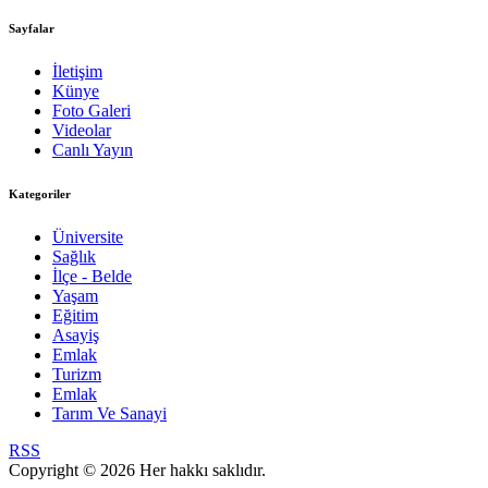
Sayfalar
İletişim
Künye
Foto Galeri
Videolar
Canlı Yayın
Kategoriler
Üniversite
Sağlık
İlçe - Belde
Yaşam
Eğitim
Asayiş
Emlak
Turizm
Emlak
Tarım Ve Sanayi
RSS
Copyright © 2026 Her hakkı saklıdır.