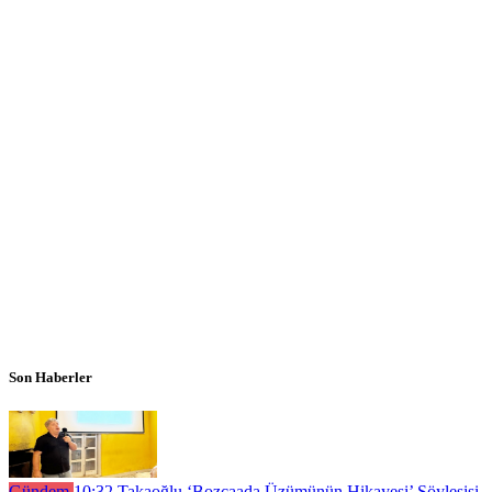
Son Haberler
Gündem
10:32
Takaoğlu ‘Bozcaada Üzümünün Hikayesi’ Söyleşişi