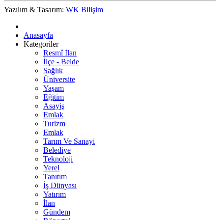
Yazılım & Tasarım:
WK Bilişim
Anasayfa
Kategoriler
Resmî İlan
İlçe - Belde
Sağlık
Üniversite
Yaşam
Eğitim
Asayiş
Emlak
Turizm
Emlak
Tarım Ve Sanayi
Belediye
Teknoloji
Yerel
Tanıtım
İş Dünyası
Yatırım
İlan
Gündem