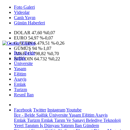
Foto Galeri
Videolar
Canlı Yayın
Günün Haberleri
DOLAR
47,60
%0,07
EURO
54,97
%-0,07
G.ALTIN
6.479,51
%-0,26
GÜMÜŞ
94
%-1,07
İlçe - Belde
IMKB
13.798,82
%0,70
Sağlık
BITCOIN
64.732
%0,22
Üniversite
Yaşam
Eğitim
Asayiş
Emlak
Turizm
Resmî İlan
Facebook
Twitter
Instagram
Youtube
İlçe - Belde
Sağlık
Üniversite
Yaşam
Eğitim
Asayiş
Emlak
Turizm
Emlak
Tarım Ve Sanayi
Belediye
Teknoloji
Yerel
Tanıtım
İş Dünyası
Yatırım
İlan
Gündem