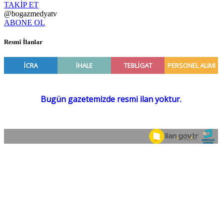
TAKİP ET
@bogazmedyatv
ABONE OL
Resmî İlanlar