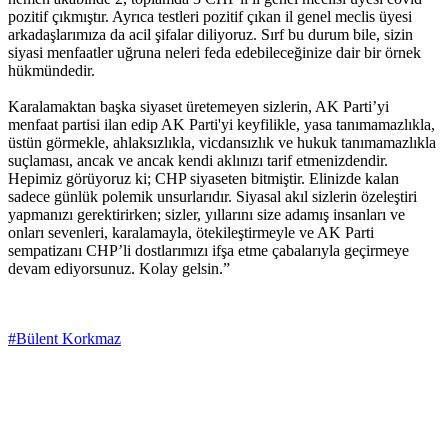
pozitif çıkmıştır. Ayrıca testleri pozitif çıkan il genel meclis üyesi
arkadaşlarımıza da acil şifalar diliyoruz. Sırf bu durum bile, sizin
siyasi menfaatler uğruna neleri feda edebileceğinize dair bir örnek
hükmündedir.
Karalamaktan başka siyaset üretemeyen sizlerin, AK Parti’yi
menfaat partisi ilan edip AK Parti'yi keyfilikle, yasa tanımamazlıkla,
üstün görmekle, ahlaksızlıkla, vicdansızlık ve hukuk tanımamazlıkla
suçlaması, ancak ve ancak kendi aklınızı tarif etmenizdendir.
Hepimiz görüyoruz ki; CHP siyaseten bitmiştir. Elinizde kalan
sadece günlük polemik unsurlarıdır. Siyasal akıl sizlerin özeleştiri
yapmanızı gerektirirken; sizler, yıllarını size adamış insanları ve
onları sevenleri, karalamayla, ötekileştirmeyle ve AK Parti
sempatizanı CHP’li dostlarımızı ifşa etme çabalarıyla geçirmeye
devam ediyorsunuz. Kolay gelsin.”
#Bülent Korkmaz