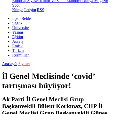
Röportaj
Siyaset
Kültür Ve Sanat
Ekonomi
Dünya
Magazin
Spor
Künye
İletişim
RSS
İlçe - Belde
Sağlık
Üniversite
Yaşam
Eğitim
Asayiş
Emlak
Turizm
Resmî İlan
Anasayfa
Siyaset
İl Genel Meclisinde ‘covid’
tartışması büyüyor!
Ak Parti İl Genel Meclisi Grup
Başkanvekili Bülent Korkmaz, CHP İl
Genel Meclisi Grup Başkanvekili Güneş