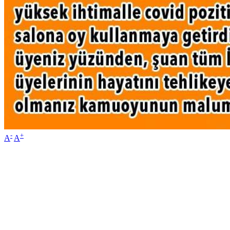
-
+
A
A