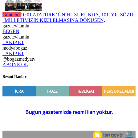
Gündem
10:01
ATATÜRK’ ÜN HUZURUNDA, 101. YIL SÖZÜ
“MİLLETİMİZİN KIZILELMASINA DÖNÜŞEN,
gazetevitamin
BEĞEN
gazetevitamin
TAKİP ET
medyabogaz
TAKİP ET
@bogazmedyatv
ABONE OL
Resmî İlanlar