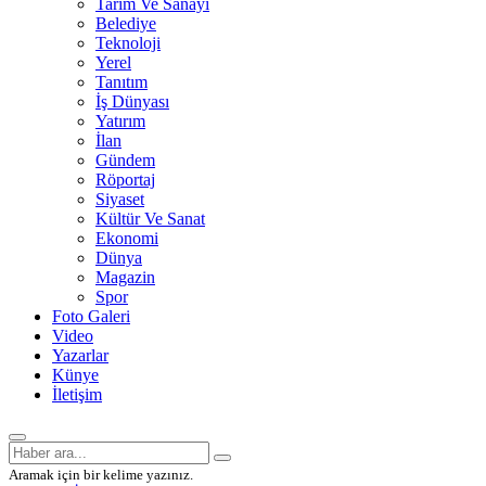
Tarım Ve Sanayi
Belediye
Teknoloji
Yerel
Tanıtım
İş Dünyası
Yatırım
İlan
Gündem
Röportaj
Siyaset
Kültür Ve Sanat
Ekonomi
Dünya
Magazin
Spor
Foto Galeri
Video
Yazarlar
Künye
İletişim
Aramak için bir kelime yazınız.