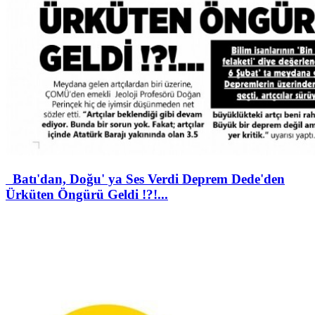
Batı'dan, Doğu' ya Ses Verdi Deprem Dede'den
Ürküten Öngürü Geldi !?!...