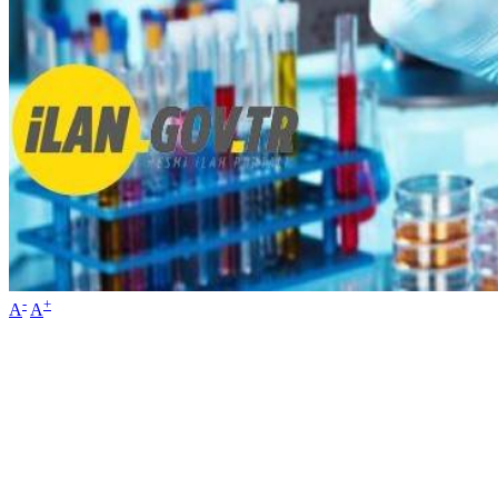
-
+
A
A