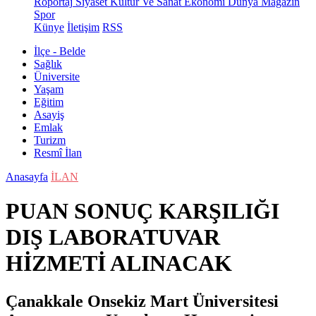
Röportaj
Siyaset
Kültür Ve Sanat
Ekonomi
Dünya
Magazin
Spor
Künye
İletişim
RSS
İlçe - Belde
Sağlık
Üniversite
Yaşam
Eğitim
Asayiş
Emlak
Turizm
Resmî İlan
Anasayfa
İLAN
PUAN SONUÇ KARŞILIĞI
DIŞ LABORATUVAR
HİZMETİ ALINACAK
Çanakkale Onsekiz Mart Üniversitesi