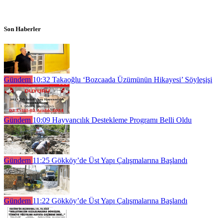
Son Haberler
Gündem
10:32
Takaoğlu ‘Bozcaada Üzümünün Hikayesi’ Söyleşişi
Gündem
10:09
Hayvancılık Destekleme Programı Belli Oldu
Gündem
11:25
Gökköy’de Üst Yapı Çalışmalarına Başlandı
Gündem
11:22
Gökköy’de Üst Yapı Çalışmalarına Başlandı