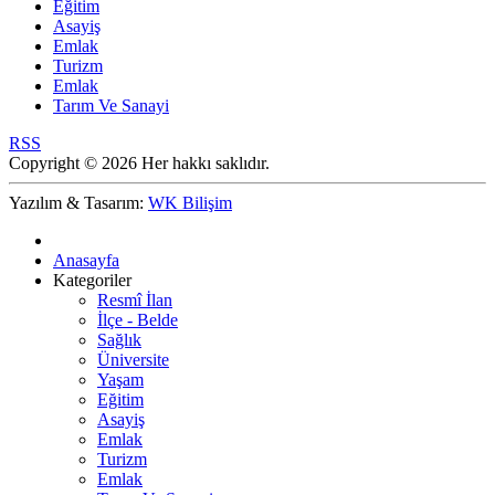
Eğitim
Asayiş
Emlak
Turizm
Emlak
Tarım Ve Sanayi
RSS
Copyright © 2026 Her hakkı saklıdır.
Yazılım & Tasarım:
WK Bilişim
Anasayfa
Kategoriler
Resmî İlan
İlçe - Belde
Sağlık
Üniversite
Yaşam
Eğitim
Asayiş
Emlak
Turizm
Emlak