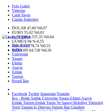
Foto Galeri
Videolar
Canlı Yayın
Günün Haberleri
DOLAR
47,60
%0,07
EURO
55,02
%0,02
G.ALTIN
6.537,35
%0,64
GÜMÜŞ
94
%-0,55
İlçe - Belde
IMKB
13.778,74
%0,55
Sağlık
BITCOIN
64.728
%0,50
Üniversite
Yaşam
Eğitim
Asayiş
Emlak
Turizm
Resmî İlan
Facebook
Twitter
Instagram
Youtube
İlçe - Belde
Sağlık
Üniversite
Yaşam
Eğitim
Asayiş
Emlak
Turizm
Emlak
Tarım Ve Sanayi
Belediye
Teknoloji
Yerel
Tanıtım
İş Dünyası
Yatırım
İlan
Gündem