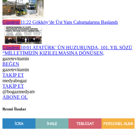
Gündem
11:22
Gökköy’de Üst Yapı Çalışmalarına Başlandı
Gündem
10:01
ATATÜRK’ ÜN HUZURUNDA, 101. YIL SÖZÜ
“MİLLETİMİZİN KIZILELMASINA DÖNÜŞEN,
gazetevitamin
BEĞEN
gazetevitamin
TAKİP ET
medyabogaz
TAKİP ET
@bogazmedyatv
ABONE OL
Resmî İlanlar