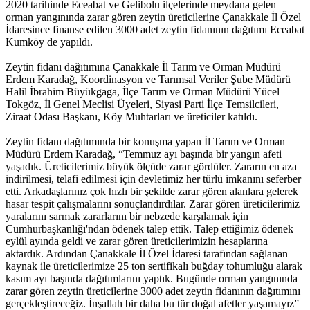
2020 tarihinde Eceabat ve Gelibolu ilçelerinde meydana gelen
orman yangınında zarar gören zeytin üreticilerine Çanakkale İl Özel
İdaresince finanse edilen 3000 adet zeytin fidanının dağıtımı Eceabat
Kumköy de yapıldı.
Zeytin fidanı dağıtımına Çanakkale İl Tarım ve Orman Müdürü
Erdem Karadağ, Koordinasyon ve Tarımsal Veriler Şube Müdürü
Halil İbrahim Büyükgaga, İlçe Tarım ve Orman Müdürü Yücel
Tokgöz, İl Genel Meclisi Üyeleri, Siyasi Parti İlçe Temsilcileri,
Ziraat Odası Başkanı, Köy Muhtarları ve üreticiler katıldı.
Zeytin fidanı dağıtımında bir konuşma yapan İl Tarım ve Orman
Müdürü Erdem Karadağ, “Temmuz ayı başında bir yangın afeti
yaşadık. Üreticilerimiz büyük ölçüde zarar gördüler. Zararın en aza
indirilmesi, telafi edilmesi için devletimiz her türlü imkanını seferber
etti. Arkadaşlarınız çok hızlı bir şekilde zarar gören alanlara gelerek
hasar tespit çalışmalarını sonuçlandırdılar. Zarar gören üreticilerimiz
yaralarını sarmak zararlarını bir nebzede karşılamak için
Cumhurbaşkanlığı'ndan ödenek talep ettik. Talep ettiğimiz ödenek
eylül ayında geldi ve zarar gören üreticilerimizin hesaplarına
aktardık. Ardından Çanakkale İl Özel İdaresi tarafından sağlanan
kaynak ile üreticilerimize 25 ton sertifikalı buğday tohumluğu alarak
kasım ayı başında dağıtımlarını yaptık. Bugünde orman yangınında
zarar gören zeytin üreticilerine 3000 adet zeytin fidanının dağıtımını
gerçekleştireceğiz. İnşallah bir daha bu tür doğal afetler yaşamayız”