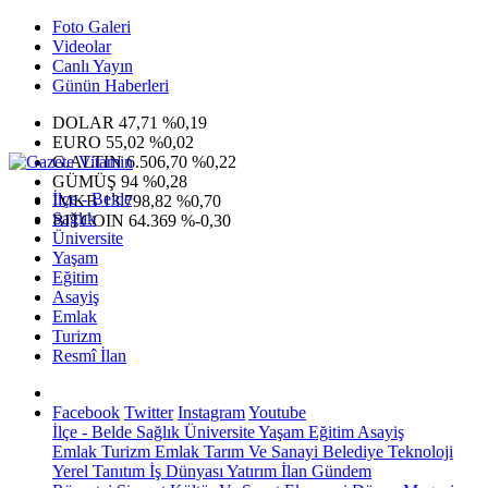
Foto Galeri
Videolar
Canlı Yayın
Günün Haberleri
DOLAR
47,71
%0,19
EURO
55,02
%0,02
G.ALTIN
6.506,70
%0,22
GÜMÜŞ
94
%0,28
İlçe - Belde
IMKB
13.798,82
%0,70
Sağlık
BITCOIN
64.369
%-0,30
Üniversite
Yaşam
Eğitim
Asayiş
Emlak
Turizm
Resmî İlan
Facebook
Twitter
Instagram
Youtube
İlçe - Belde
Sağlık
Üniversite
Yaşam
Eğitim
Asayiş
Emlak
Turizm
Emlak
Tarım Ve Sanayi
Belediye
Teknoloji
Yerel
Tanıtım
İş Dünyası
Yatırım
İlan
Gündem