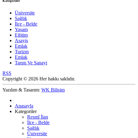
Kategoriler
Üniversite
Sağlık
İlçe - Belde
Yaşam
Eğitim
Asayiş
Emlak
Turizm
Emlak
Tarım Ve Sanayi
RSS
Copyright © 2026 Her hakkı saklıdır.
Yazılım & Tasarım:
WK Bilişim
Anasayfa
Kategoriler
Resmî İlan
İlçe - Belde
Sağlık
Üniversite