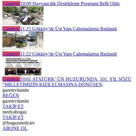
Gündem
10:09
Hayvancılık Destekleme Programı Belli Oldu
Gündem
11:25
Gökköy’de Üst Yapı Çalışmalarına Başlandı
Gündem
11:22
Gökköy’de Üst Yapı Çalışmalarına Başlandı
Gündem
10:01
ATATÜRK’ ÜN HUZURUNDA, 101. YIL SÖZÜ
“MİLLETİMİZİN KIZILELMASINA DÖNÜŞEN,
gazetevitamin
BEĞEN
gazetevitamin
TAKİP ET
medyabogaz
TAKİP ET
@bogazmedyatv
ABONE OL