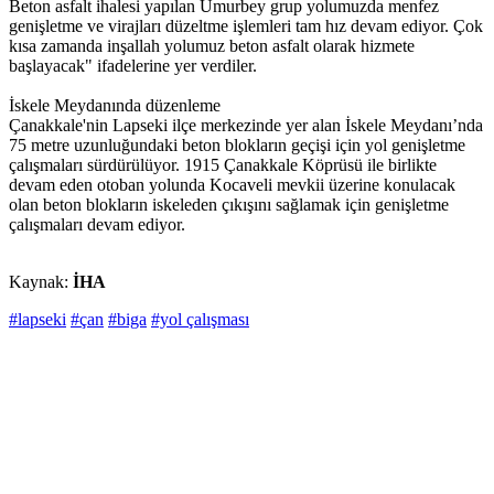
Beton asfalt ihalesi yapılan Umurbey grup yolumuzda menfez
genişletme ve virajları düzeltme işlemleri tam hız devam ediyor. Çok
kısa zamanda inşallah yolumuz beton asfalt olarak hizmete
başlayacak" ifadelerine yer verdiler.
İskele Meydanında düzenleme
Çanakkale'nin Lapseki ilçe merkezinde yer alan İskele Meydanı’nda
75 metre uzunluğundaki beton blokların geçişi için yol genişletme
çalışmaları sürdürülüyor. 1915 Çanakkale Köprüsü ile birlikte
devam eden otoban yolunda Kocaveli mevkii üzerine konulacak
olan beton blokların iskeleden çıkışını sağlamak için genişletme
çalışmaları devam ediyor.
Kaynak:
İHA
#lapseki
#çan
#biga
#yol çalışması