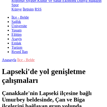
Röportaj
Siyaset
Kültür Ve Sanat
Ekonomi
Dünya
Magazin
Spor
Künye
İletişim
RSS
İlçe - Belde
Sağlık
Üniversite
Yaşam
Eğitim
Asayiş
Emlak
Turizm
Resmî İlan
Anasayfa
İlçe - Belde
Lapseki'de yol genişletme
çalışmaları
Çanakkale'nin Lapseki ilçesine bağlı
Umurbey beldesinde, Çan ve Biga
ilçelerini bağlayan grup yolunda