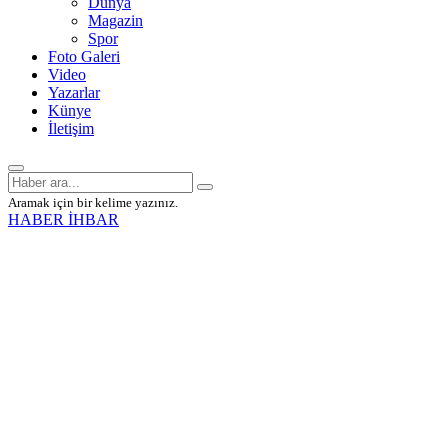
Dünya
Magazin
Spor
Foto Galeri
Video
Yazarlar
Künye
İletişim
Aramak için bir kelime yazınız.
HABER İHBAR