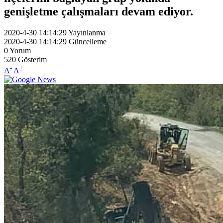
genişletme çalışmaları devam ediyor.
2020-4-30 14:14:29
Yayınlanma
2020-4-30 14:14:29
Güncelleme
0
Yorum
520
Gösterim
-
+
A
A