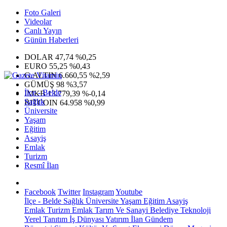
Foto Galeri
Videolar
Canlı Yayın
Günün Haberleri
DOLAR
47,74
%0,25
EURO
55,25
%0,43
G.ALTIN
6.660,55
%2,59
GÜMÜŞ
98
%3,57
İlçe - Belde
IMKB
13.779,39
%-0,14
Sağlık
BITCOIN
64.958
%0,99
Üniversite
Yaşam
Eğitim
Asayiş
Emlak
Turizm
Resmî İlan
Facebook
Twitter
Instagram
Youtube
İlçe - Belde
Sağlık
Üniversite
Yaşam
Eğitim
Asayiş
Emlak
Turizm
Emlak
Tarım Ve Sanayi
Belediye
Teknoloji
Yerel
Tanıtım
İş Dünyası
Yatırım
İlan
Gündem