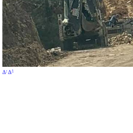
-
+
A
A