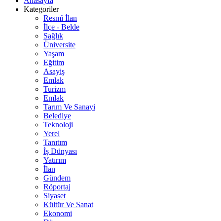
Anasayfa
Kategoriler
Resmî İlan
İlçe - Belde
Sağlık
Üniversite
Yaşam
Eğitim
Asayiş
Emlak
Turizm
Emlak
Tarım Ve Sanayi
Belediye
Teknoloji
Yerel
Tanıtım
İş Dünyası
Yatırım
İlan
Gündem
Röportaj
Siyaset
Kültür Ve Sanat
Ekonomi