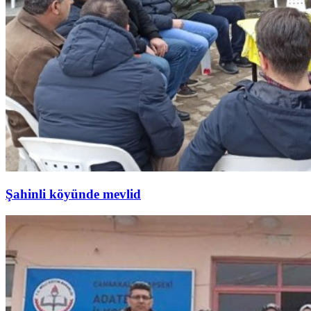
Şahinli köyünde mevlid