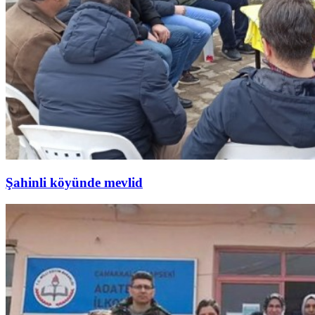
Şahinli köyünde mevlid