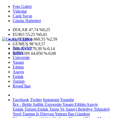
Foto Galeri
Videolar
Canlı Yayın
Günün Haberleri
DOLAR
47,74
%0,25
EURO
55,25
%0,43
G.ALTIN
6.660,55
%2,59
GÜMÜŞ
98
%3,57
İlçe - Belde
IMKB
13.779,39
%-0,14
Sağlık
BITCOIN
64.850
%-0,08
Üniversite
Yaşam
Eğitim
Asayiş
Emlak
Turizm
Resmî İlan
Facebook
Twitter
Instagram
Youtube
İlçe - Belde
Sağlık
Üniversite
Yaşam
Eğitim
Asayiş
Emlak
Turizm
Emlak
Tarım Ve Sanayi
Belediye
Teknoloji
Yerel
Tanıtım
İş Dünyası
Yatırım
İlan
Gündem