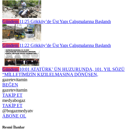
Gündem
11:25
Gökköy’de Üst Yapı Çalışmalarına Başlandı
Gündem
11:22
Gökköy’de Üst Yapı Çalışmalarına Başlandı
Gündem
10:01
ATATÜRK’ ÜN HUZURUNDA, 101. YIL SÖZÜ
“MİLLETİMİZİN KIZILELMASINA DÖNÜŞEN,
gazetevitamin
BEĞEN
gazetevitamin
TAKİP ET
medyabogaz
TAKİP ET
@bogazmedyatv
ABONE OL
Resmî İlanlar