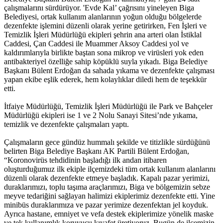
çalışmalarını sürdürüyor. 'Evde Kal’ çağrısını yineleyen Biga
Belediyesi, ortak kullanım alanlarının yoğun olduğu bölgelerde
dezenfekte işlemini düzenli olarak yerine getirirken, Fen İşleri ve
Temizlik İşleri Müdürlüğü ekipleri şehrin ana arteri olan İstiklal
Caddesi, Çan Caddesi ile Muammer Aksoy Caddesi yol ve
kaldırımlarıyla birlikte baştan sona mikrop ve virüsleri yok eden
antibakteriyel özelliğe sahip köpüklü suyla yıkadı. Biga Belediye
Başkanı Bülent Erdoğan da sahada yıkama ve dezenfekte çalışması
yapan ekibe eşlik ederek, hem kolaylıklar diledi hem de teşekkür
etti.
İtfaiye Müdürlüğü, Temizlik İşleri Müdürlüğü ile Park ve Bahçeler
Müdürlüğü ekipleri ise 1 ve 2 Nolu Sanayi Sitesi’nde yıkama,
temizlik ve dezenfekte çalışmaları yaptı.
Çalışmaların gece gündüz hummalı şekilde ve titizlikle sürdüğünü
belirten Biga Belediye Başkanı AK Partili Bülent Erdoğan,
“Koronovirüs tehdidinin başladığı ilk andan itibaren
oluşturduğumuz ilk ekiple ilçemizdeki tüm ortak kullanım alanlarını
düzenli olarak dezenfekte etmeye başladık. Kapalı pazar yerimizi,
duraklarımızı, toplu taşıma araçlarımızı, Biga ve bölgemizin sebze
meyve tedariğini sağlayan halimizi ekiplerimiz dezenfekte etti. Yine
minibüs duraklarımıza ve pazar yerimize dezenfektan jel koyduk.
Ayrıca hastane, emniyet ve vefa destek ekiplerimize yönelik maske
ve tek kullanımlık koruyucu kıyafet üretiyoruz. Bugün de ilçemizin