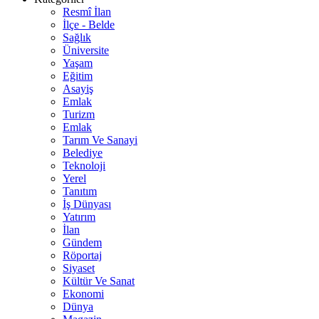
Resmî İlan
İlçe - Belde
Sağlık
Üniversite
Yaşam
Eğitim
Asayiş
Emlak
Turizm
Emlak
Tarım Ve Sanayi
Belediye
Teknoloji
Yerel
Tanıtım
İş Dünyası
Yatırım
İlan
Gündem
Röportaj
Siyaset
Kültür Ve Sanat
Ekonomi
Dünya