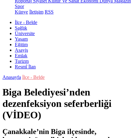
Röportaj
Siyaset
Kültür Ve Sanat
Ekonomi
Dünya
Magazin
Spor
Künye
İletişim
RSS
İlçe - Belde
Sağlık
Üniversite
Yaşam
Eğitim
Asayiş
Emlak
Turizm
Resmî İlan
Anasayfa
İlçe - Belde
Biga Belediyesi’nden
dezenfeksiyon seferberliği
(VİDEO)
Çanakkale’nin Biga ilçesinde,