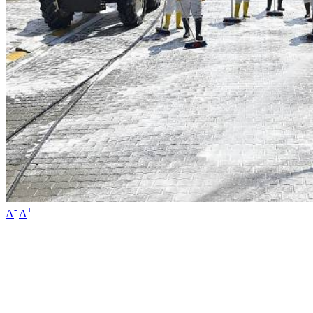
-
+
A
A