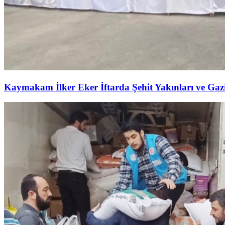
Kaymakam İlker Eker İftarda Şehit Yakınları ve Gazil