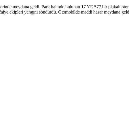
rinde meydana geldi. Park halinde bulunan 17 YE 577 bir plakalı otom
en itfaiye ekipleri yangını söndürdü. Otomobilde maddi hasar meydana gel