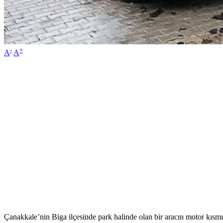
-
+
A
A
Çanakkale’nin Biga ilçesinde park halinde olan bir aracın motor kıs