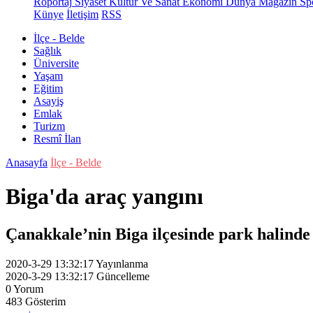
Röportaj
Siyaset
Kültür Ve Sanat
Ekonomi
Dünya
Magazin
Sp
Künye
İletişim
RSS
İlçe - Belde
Sağlık
Üniversite
Yaşam
Eğitim
Asayiş
Emlak
Turizm
Resmî İlan
Anasayfa
İlçe - Belde
Biga'da araç yangını
Çanakkale’nin Biga ilçesinde park halinde
2020-3-29 13:32:17
Yayınlanma
2020-3-29 13:32:17
Güncelleme
0
Yorum
483
Gösterim