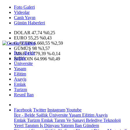
Foto Galeri
Videolar
Canlı Yayın
Günün Haberleri
DOLAR
47,74
%0,25
EURO
55,25
%0,43
G.ALTIN
6.660,55
%2,59
GÜMÜŞ
98
%3,57
İlçe - Belde
IMKB
13.779,39
%-0,14
Sağlık
BITCOIN
64.996
%0,49
Üniversite
Yaşam
Eğitim
Asayiş
Emlak
Turizm
Resmî İlan
Facebook
Twitter
Instagram
Youtube
İlçe - Belde
Sağlık
Üniversite
Yaşam
Eğitim
Asayiş
Emlak
Turizm
Emlak
Tarım Ve Sanayi
Belediye
Teknoloji
Yerel
Tanıtım
İş Dünyası
Yatırım
İlan
Gündem