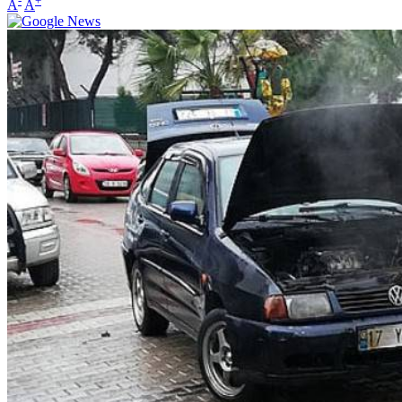
-
+
A
A