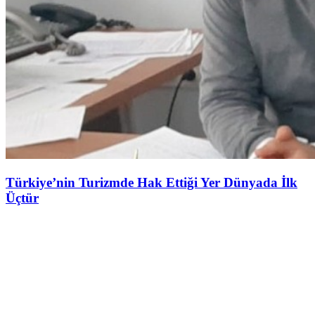
Türkiye’nin Turizmde Hak Ettiği Yer Dünyada İlk
Üçtür