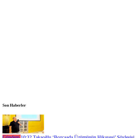
Son Haberler
Gündem
10:32
Takaoğlu ‘Bozcaada Üzümünün Hikayesi’ Söyleşişi