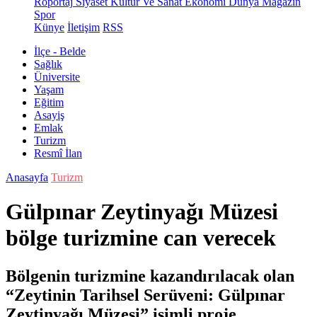
Röportaj
Siyaset
Kültür Ve Sanat
Ekonomi
Dünya
Magazin
Spor
Künye
İletişim
RSS
İlçe - Belde
Sağlık
Üniversite
Yaşam
Eğitim
Asayiş
Emlak
Turizm
Resmî İlan
Anasayfa
Turizm
Gülpınar Zeytinyağı Müzesi
bölge turizmine can verecek
Bölgenin turizmine kazandırılacak olan
“Zeytinin Tarihsel Serüveni: Gülpınar
Zeytinyağı Müzesi” isimli proje