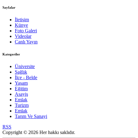
Sayfalar
İletişim
Künye
Foto Galeri
Videolar
Canlı Yayın
Kategoriler
Üniversite
Sağlık
İlçe - Belde
Yaşam
Eğitim
Asayiş
Emlak
Turizm
Emlak
Tarım Ve Sanayi
RSS
Copyright © 2026 Her hakkı saklıdır.