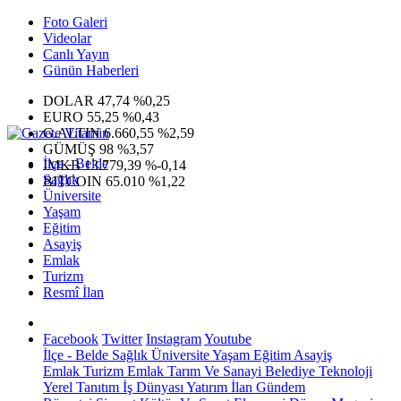
Foto Galeri
Videolar
Canlı Yayın
Günün Haberleri
DOLAR
47,74
%0,25
EURO
55,25
%0,43
G.ALTIN
6.660,55
%2,59
GÜMÜŞ
98
%3,57
İlçe - Belde
IMKB
13.779,39
%-0,14
Sağlık
BITCOIN
65.010
%1,22
Üniversite
Yaşam
Eğitim
Asayiş
Emlak
Turizm
Resmî İlan
Facebook
Twitter
Instagram
Youtube
İlçe - Belde
Sağlık
Üniversite
Yaşam
Eğitim
Asayiş
Emlak
Turizm
Emlak
Tarım Ve Sanayi
Belediye
Teknoloji
Yerel
Tanıtım
İş Dünyası
Yatırım
İlan
Gündem