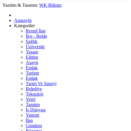
Yazılım & Tasarım:
WK Bilişim
Anasayfa
Kategoriler
Resmî İlan
İlçe - Belde
Sağlık
Üniversite
Yaşam
Eğitim
Asayiş
Emlak
Turizm
Emlak
Tarım Ve Sanayi
Belediye
Teknoloji
Yerel
Tanıtım
İş Dünyası
Yatırım
İlan
Gündem
Röportaj