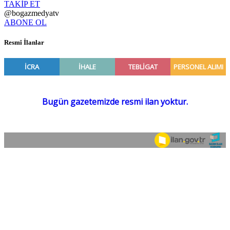
TAKİP ET
@bogazmedyatv
ABONE OL
Resmî İlanlar