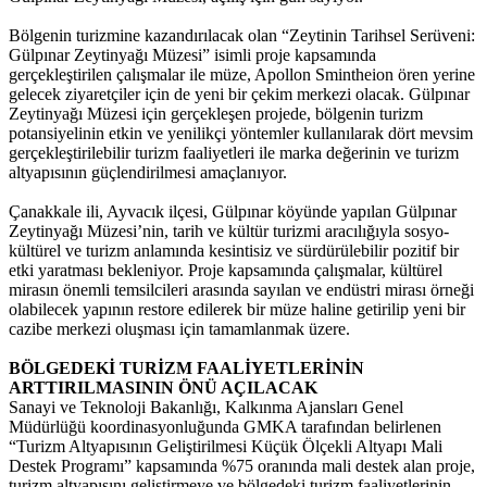
Bölgenin turizmine kazandırılacak olan “Zeytinin Tarihsel Serüveni:
Gülpınar Zeytinyağı Müzesi” isimli proje kapsamında
gerçekleştirilen çalışmalar ile müze, Apollon Smintheion ören yerine
gelecek ziyaretçiler için de yeni bir çekim merkezi olacak. Gülpınar
Zeytinyağı Müzesi için gerçekleşen projede, bölgenin turizm
potansiyelinin etkin ve yenilikçi yöntemler kullanılarak dört mevsim
gerçekleştirilebilir turizm faaliyetleri ile marka değerinin ve turizm
altyapısının güçlendirilmesi amaçlanıyor.
Çanakkale ili, Ayvacık ilçesi, Gülpınar köyünde yapılan Gülpınar
Zeytinyağı Müzesi’nin, tarih ve kültür turizmi aracılığıyla sosyo-
kültürel ve turizm anlamında kesintisiz ve sürdürülebilir pozitif bir
etki yaratması bekleniyor. Proje kapsamında çalışmalar, kültürel
mirasın önemli temsilcileri arasında sayılan ve endüstri mirası örneği
olabilecek yapının restore edilerek bir müze haline getirilip yeni bir
cazibe merkezi oluşması için tamamlanmak üzere.
BÖLGEDEKİ TURİZM FAALİYETLERİNİN
ARTTIRILMASININ ÖNÜ AÇILACAK
Sanayi ve Teknoloji Bakanlığı, Kalkınma Ajansları Genel
Müdürlüğü koordinasyonluğunda GMKA tarafından belirlenen
“Turizm Altyapısının Geliştirilmesi Küçük Ölçekli Altyapı Mali
Destek Programı” kapsamında %75 oranında mali destek alan proje,
turizm altyapısını geliştirmeye ve bölgedeki turizm faaliyetlerinin