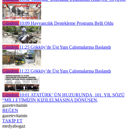
Gündem
10:09
Hayvancılık Destekleme Programı Belli Oldu
Gündem
11:25
Gökköy’de Üst Yapı Çalışmalarına Başlandı
Gündem
11:22
Gökköy’de Üst Yapı Çalışmalarına Başlandı
Gündem
10:01
ATATÜRK’ ÜN HUZURUNDA, 101. YIL SÖZÜ
“MİLLETİMİZİN KIZILELMASINA DÖNÜŞEN,
gazetevitamin
BEĞEN
gazetevitamin
TAKİP ET
medyabogaz