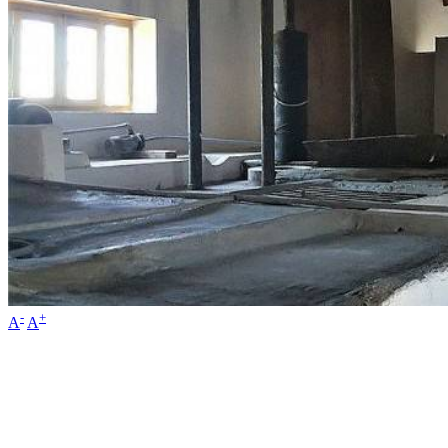
-
+
A
A