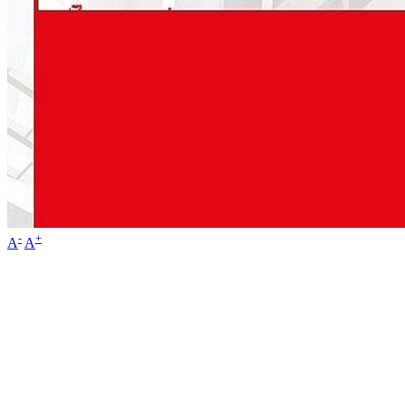
-
+
A
A