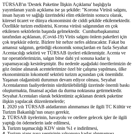
TÜRSAB'ın 'Destek Paketine İlişkin Açıklama' başlığıyla
yayımlanan yazılı açıklama ise şu şekilde: "Korona Virüsü salgını,
insan hayatı ve sağlığı üzerindeki elim etkilerinin sonucu olarak,
küresel ticaret ve dünya ekonomisini de ciddi şekilde etkilemektedir.
Özellikle turizm endüstrisi, Korona virüsü salgınından en çok
etkilenen sektörlerin başında gelmektedir. Cumhurbaşkanımız
tarafından açıklanan, (Covid-19) Virüs salgını önlem paketleri için
çok teşekkür ederiz. Bizlere bir nebze nefes aldıracaktır. Fakat bu
amansız salgının, getirdiği ekonomik sonuçlardan en fazla Seyahat
Acentacılığı sektörü ve TÜRSAB üyeleri etkilenmiştir. Acenta ve
tur operatörlerimizin, salgın bitse dahi yıl sonuna kadar iş
yapamayacağı kesinleşmiştir. Bu nedenle aşağıdaki önerilerimizin de
göz önüne alınarak acentelerimize özel bir çalışma yapılması, ülke
ekonomimizin lokomotif sektörü turizm açısından çok önemlidir.
Yaşanan olağanüstü durumun devam ediyor olması, Seyahat
Acentalarının faaliyetlerinin sürdürülebilirliği üzerinde önemli baskı
oluşturmakta, finansal açıdan da durma noktasına getirmektedir.
Seyahat Acentaları olarak beklentimiz açıklanan destek paketine
ilişkin yapılacak düzenlemelerde;
1
. 2020 yılı TÜRSAB aidatlarının alınmaması ile ilgili TC Kültür ve
Turizm Bakanlığı’nın onayı gerekir,
2.
TÜRSAB üyelerinin, havayolu ve otellere gelecek işler ile ilgili
yaptığı ön ödemelerin iade edilmesi,
3.
Turizm taşımacılığı KDV sinin %1 e indirilmesi,
4.
Turizm ajans payı vergisinin yılsonuna kadar alınmaması,