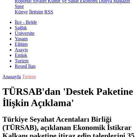
Röportaj
Siyaset
Kültür Ve Sanat
Ekonomi
Dünya
Magazin
Spor
Künye
İletişim
RSS
İlçe - Belde
Sağlık
Üniversite
Yaşam
Eğitim
Asayiş
Emlak
Turizm
Resmî İlan
Anasayfa
Turizm
TÜRSAB'dan 'Destek Paketine
İlişkin Açıklama'
Türkiye Seyahat Acentaları Birliği
(TÜRSAB), açıklanan Ekonomik İstikrar
Kalkanı paketine itiraz edip taleplerini 35