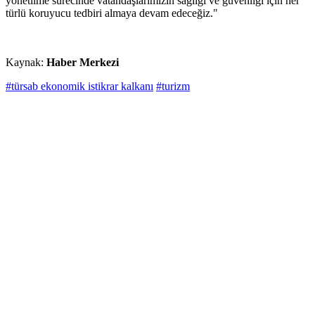
yönetilme sürecinde vatandaşlarımızın sağlığı ve güvenliği için her
türlü koruyucu tedbiri almaya devam edeceğiz."
Kaynak:
Haber Merkezi
#türsab ekonomik istikrar kalkanı
#turizm