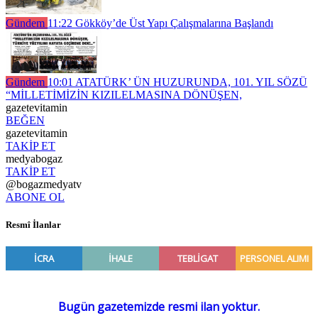
Gündem
11:22
Gökköy’de Üst Yapı Çalışmalarına Başlandı
Gündem
10:01
ATATÜRK’ ÜN HUZURUNDA, 101. YIL SÖZÜ
“MİLLETİMİZİN KIZILELMASINA DÖNÜŞEN,
gazetevitamin
BEĞEN
gazetevitamin
TAKİP ET
medyabogaz
TAKİP ET
@bogazmedyatv
ABONE OL
Resmî İlanlar