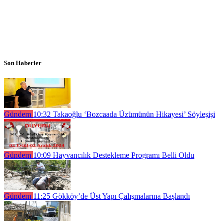
Son Haberler
Gündem
10:32
Takaoğlu ‘Bozcaada Üzümünün Hikayesi’ Söyleşişi
Gündem
10:09
Hayvancılık Destekleme Programı Belli Oldu
Gündem
11:25
Gökköy’de Üst Yapı Çalışmalarına Başlandı