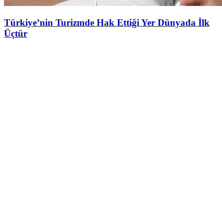
Türkiye’nin Turizmde Hak Ettiği Yer Dünyada İlk
Üçtür