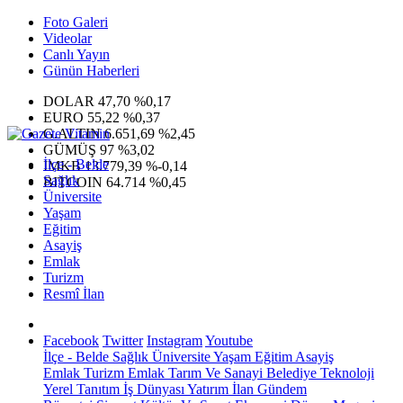
Foto Galeri
Videolar
Canlı Yayın
Günün Haberleri
DOLAR
47,70
%0,17
EURO
55,22
%0,37
G.ALTIN
6.651,69
%2,45
GÜMÜŞ
97
%3,02
İlçe - Belde
IMKB
13.779,39
%-0,14
Sağlık
BITCOIN
64.714
%0,45
Üniversite
Yaşam
Eğitim
Asayiş
Emlak
Turizm
Resmî İlan
Facebook
Twitter
Instagram
Youtube
İlçe - Belde
Sağlık
Üniversite
Yaşam
Eğitim
Asayiş
Emlak
Turizm
Emlak
Tarım Ve Sanayi
Belediye
Teknoloji
Yerel
Tanıtım
İş Dünyası
Yatırım
İlan
Gündem