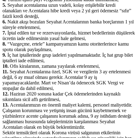
5.
Seyahat acentalarına uzun vadeli, kolay erişilebilir kredi
olanakları ve Acentalara hibe kredi veya 2 yıl geri ödemesiz “sıfır”
faizli kredi desteği,
6.
Nakit akışı bozulan Seyahat Acentalarının banka borçlarının 1 yıl
süreyle ertelenmesi,
7.
İptal edilen tur ve rezervasyonlarda, hizmet bedellerinin düşülerek
ücretin iade edilmesinin yasal hale gelmesi,
8.
“Vazgeçme, ertele” kampanyamızın kamu otoriterlerince kamu
spotu olarak paylaşılması,
9.
İç hat iptallerinde grup iadeleri yapılmamaktadır. İç hat grup bilet
iptalleri iade edilmesi,
10.
Ofis kiralarının, zamana yayılarak ertelenmesi,
11.
Seyahat Acentalarına özel, SGK ve vergilerin 3 ay ertelenmesi
değil, 6 ay muaf olması gerekir. Acentalar 9 ay iş
yapamayacaklardır. Mart ve Nisan’da ödenecek SGK Vergi ve
stopajlar da dahil edilmesi,
12.
Haziran 2020 sonuna kadar Çek ödemelerinden kaynaklı
sıkıntılara sicil affı getirilmesi,
13.
Acentalarımızın en önemli maliyet kalemi, personel maliyetidir.
Çalışanın korunması ve yetişmiş insan gücünü kaybetmemek ve
yüzbinlerce acente çalışanını korumak adına, 9 ay istihdam desteği
sağlanması hususunda taleplerimizin karşılanması Seyahat
Acentaları olarak en büyük beklentimizdir.
Sektör temsilcileri olarak Korona virüsü salgınının etkilerinin