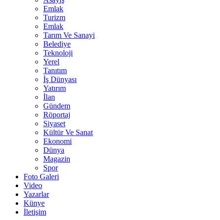
Emlak
Turizm
Emlak
Tarım Ve Sanayi
Belediye
Teknoloji
Yerel
Tanıtım
İş Dünyası
Yatırım
İlan
Gündem
Röportaj
Siyaset
Kültür Ve Sanat
Ekonomi
Dünya
Magazin
Spor
Foto Galeri
Video
Yazarlar
Künye
İletişim