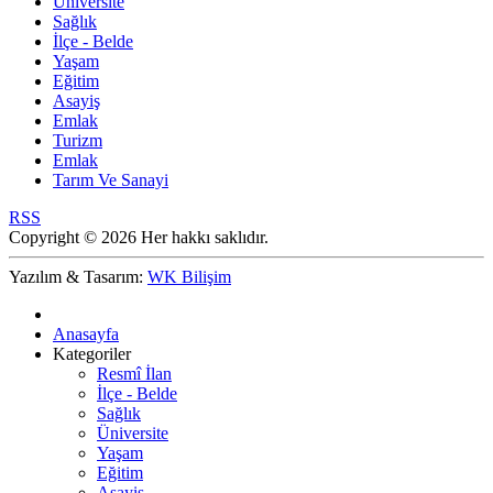
Üniversite
Sağlık
İlçe - Belde
Yaşam
Eğitim
Asayiş
Emlak
Turizm
Emlak
Tarım Ve Sanayi
RSS
Copyright © 2026 Her hakkı saklıdır.
Yazılım & Tasarım:
WK Bilişim
Anasayfa
Kategoriler
Resmî İlan
İlçe - Belde
Sağlık
Üniversite
Yaşam
Eğitim
Asayiş