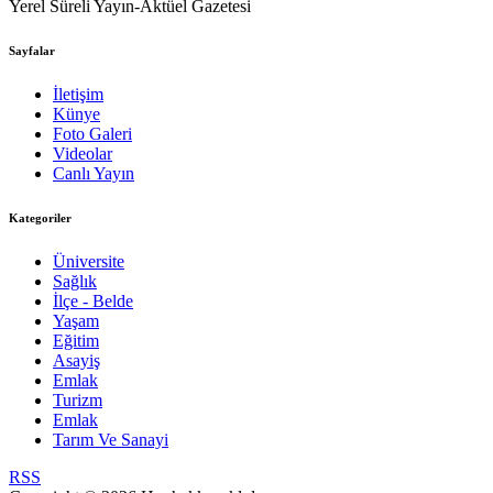
Yerel Süreli Yayın-Aktüel Gazetesi
Sayfalar
İletişim
Künye
Foto Galeri
Videolar
Canlı Yayın
Kategoriler
Üniversite
Sağlık
İlçe - Belde
Yaşam
Eğitim
Asayiş
Emlak
Turizm
Emlak
Tarım Ve Sanayi
RSS