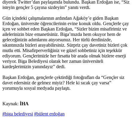
diyerek Twitter’dan paylaşımda bulundu. Başkan Erdoğan ise, “Siz
isteyin gençler 5 çayına sizdeyim” yanıtı verdi.
Gün içindeki çalışmalarının ardından Ağaköy’e giden Başkan
Erdoğan, üniversite öğrencilerinin evine konuk oldu. Gençlerle çay
içen ve sohbet eden Başkan Erdoğan, “Sizler bizim misafirimiz ve
ailelerinizin bize emanetisiniz. Biga’mızda hem okuyor hem de
geleceğinizin adımlarını atıyorsunuz. Her türlü derdinizde,
sıkıntınızda bizleri arayabilirsiniz. Sürpriz çay davetiniz bizleri çok
mutlu etti. Misafirperverliğiniz ve güzel sohbetiniz için teşekkür
ediyorum. Gençlerimizle her fırsatta bir arada olmak bizlere enerji
veriyor. Biga Belediyesi olarak her zaman üniversiteli
kardeşlerimizin yanındayız” dedi.
Başkan Erdoğan, gençlerle çektirdiği fotoğrafları da “Gençler siz
davet edersiniz de gelmez miyiz? Hele ki sıcak çay varsa”
yorumuyla sosyal medyada paylaştı.
Kaynak:
İHA
#biga belediyesi
#bülent erdoğan