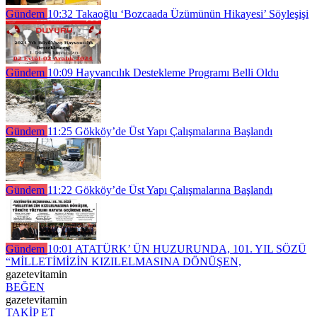
Gündem
10:32
Takaoğlu ‘Bozcaada Üzümünün Hikayesi’ Söyleşişi
Gündem
10:09
Hayvancılık Destekleme Programı Belli Oldu
Gündem
11:25
Gökköy’de Üst Yapı Çalışmalarına Başlandı
Gündem
11:22
Gökköy’de Üst Yapı Çalışmalarına Başlandı
Gündem
10:01
ATATÜRK’ ÜN HUZURUNDA, 101. YIL SÖZÜ
“MİLLETİMİZİN KIZILELMASINA DÖNÜŞEN,
gazetevitamin
BEĞEN
gazetevitamin
TAKİP ET