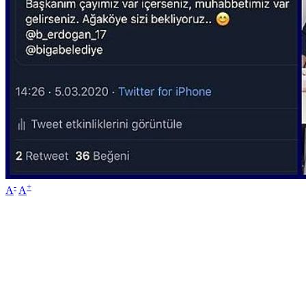
-
+
A
A