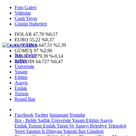
Foto Galeri
Videolar
Canlı Yayın
Günün Haberleri
DOLAR
47,70
%0,17
EURO
55,22
%0,37
G.ALTIN
6.647,51
%2,39
GÜMÜŞ
97
%2,90
İlçe - Belde
IMKB
13.779,39
%-0,14
Sağlık
BITCOIN
64.727
%0,47
Üniversite
Yaşam
Eğitim
Asayiş
Emlak
Turizm
Resmî İlan
Facebook
Twitter
Instagram
Youtube
İlçe - Belde
Sağlık
Üniversite
Yaşam
Eğitim
Asayiş
Emlak
Turizm
Emlak
Tarım Ve Sanayi
Belediye
Teknoloji
Yerel
Tanıtım
İş Dünyası
Yatırım
İlan
Gündem