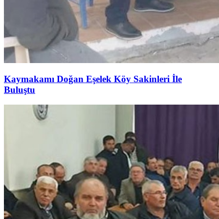
Kaymakamı Doğan Eşelek Köy Sakinleri İle
Buluştu