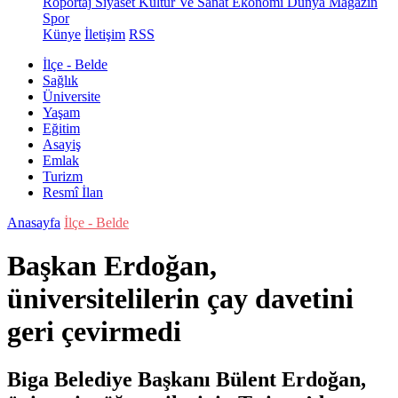
Röportaj
Siyaset
Kültür Ve Sanat
Ekonomi
Dünya
Magazin
Spor
Künye
İletişim
RSS
İlçe - Belde
Sağlık
Üniversite
Yaşam
Eğitim
Asayiş
Emlak
Turizm
Resmî İlan
Anasayfa
İlçe - Belde
Başkan Erdoğan,
üniversitelilerin çay davetini
geri çevirmedi
Biga Belediye Başkanı Bülent Erdoğan,