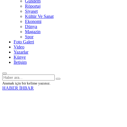
Gündem
Röportaj
Siyaset
Kültür Ve Sanat
Ekonomi
Dünya
Magazin
Spor
Foto Galeri
Video
Yazarlar
Künye
İletişim
Aramak için bir kelime yazınız.
HABER İHBAR