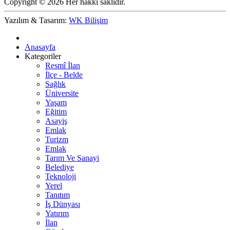
Copyright © 2026 Her hakkı saklıdır.
Yazılım & Tasarım:
WK Bilişim
Anasayfa
Kategoriler
Resmî İlan
İlçe - Belde
Sağlık
Üniversite
Yaşam
Eğitim
Asayiş
Emlak
Turizm
Emlak
Tarım Ve Sanayi
Belediye
Teknoloji
Yerel
Tanıtım
İş Dünyası
Yatırım
İlan