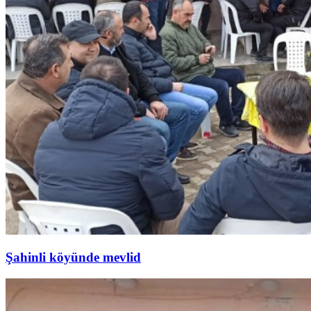
Şahinli köyünde mevlid