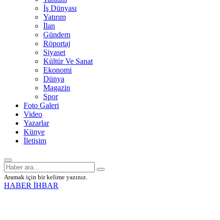
İş Dünyası
Yatırım
İlan
Gündem
Röportaj
Siyaset
Kültür Ve Sanat
Ekonomi
Dünya
Magazin
Spor
Foto Galeri
Video
Yazarlar
Künye
İletişim
Aramak için bir kelime yazınız.
HABER İHBAR