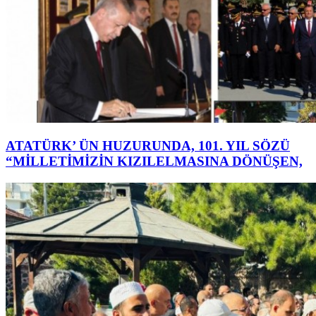
ATATÜRK’ ÜN HUZURUNDA, 101. YIL SÖZÜ
“MİLLETİMİZİN KIZILELMASINA DÖNÜŞEN,