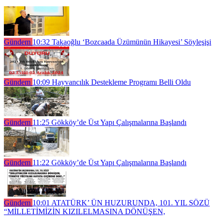
Gündem
10:32
Takaoğlu ‘Bozcaada Üzümünün Hikayesi’ Söyleşişi
Gündem
10:09
Hayvancılık Destekleme Programı Belli Oldu
Gündem
11:25
Gökköy’de Üst Yapı Çalışmalarına Başlandı
Gündem
11:22
Gökköy’de Üst Yapı Çalışmalarına Başlandı
Gündem
10:01
ATATÜRK’ ÜN HUZURUNDA, 101. YIL SÖZÜ
“MİLLETİMİZİN KIZILELMASINA DÖNÜŞEN,