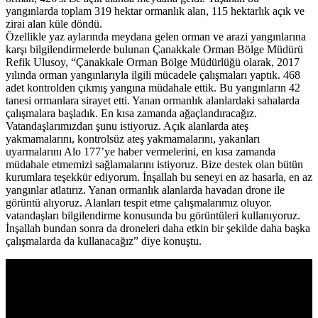
yangınlarda toplam 319 hektar ormanlık alan, 115 hektarlık açık ve
zirai alan küle döndü.
Özellikle yaz aylarında meydana gelen orman ve arazi yangınlarına
karşı bilgilendirmelerde bulunan Çanakkale Orman Bölge Müdürü
Refik Ulusoy, “Çanakkale Orman Bölge Müdürlüğü olarak, 2017
yılında orman yangınlarıyla ilgili mücadele çalışmaları yaptık. 468
adet kontrolden çıkmış yangına müdahale ettik. Bu yangınların 42
tanesi ormanlara sirayet etti. Yanan ormanlık alanlardaki sahalarda
çalışmalara başladık. En kısa zamanda ağaçlandıracağız.
Vatandaşlarımızdan şunu istiyoruz. Açık alanlarda ateş
yakmamalarını, kontrolsüz ateş yakmamalarını, yakanları
uyarmalarını Alo 177’ye haber vermelerini, en kısa zamanda
müdahale etmemizi sağlamalarını istiyoruz. Bize destek olan bütün
kurumlara teşekkür ediyorum. İnşallah bu seneyi en az hasarla, en az
yangınlar atlatırız. Yanan ormanlık alanlarda havadan drone ile
görüntü alıyoruz. Alanları tespit etme çalışmalarımız oluyor.
vatandaşları bilgilendirme konusunda bu görüntüleri kullanıyoruz.
İnşallah bundan sonra da droneleri daha etkin bir şekilde daha başka
çalışmalarda da kullanacağız” diye konuştu.