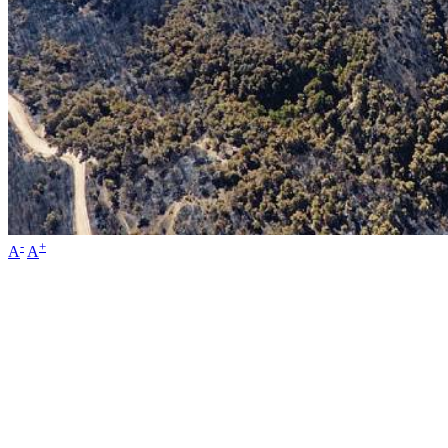
-
+
A
A