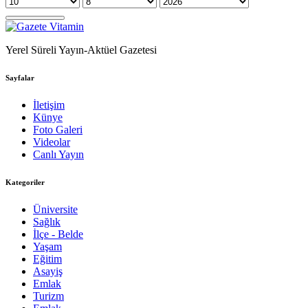
Yerel Süreli Yayın-Aktüel Gazetesi
Sayfalar
İletişim
Künye
Foto Galeri
Videolar
Canlı Yayın
Kategoriler
Üniversite
Sağlık
İlçe - Belde
Yaşam
Eğitim
Asayiş
Emlak
Turizm