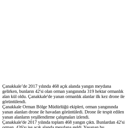
Çanakkale’de 2017 yılında 468 açık alanda yangın meydana
gelirken, bunların 42'si olan orman yangınında 319 hektar ormanlık
alan kül oldu. Çanakkale'de yanan ormanlık alanlar ilk kez drone ile
görüntülendi.
Çanakkale Orman Bölge Müdürlüğü ekipleri, orman yangınında
yanan alanları drone ile havadan görüntüledi. Drone ile tespit edilen
yanan alanların yeşillendirme çalışmaları izlendi.
Çanakkale'de 2017 yılında toplam 468 yangın çıktı. Bunlardan 42'si
orman, 426'sı ise açık alanda meydana geldi. Yaşanan bu