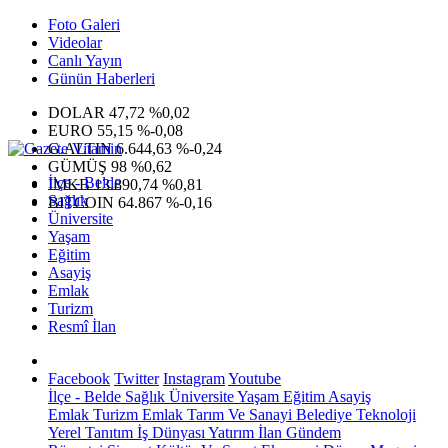
Foto Galeri
Videolar
Canlı Yayın
Günün Haberleri
DOLAR
47,72
%0,02
EURO
55,15
%-0,08
G.ALTIN
6.644,63
%-0,24
GÜMÜŞ
98
%0,62
İlçe - Belde
IMKB
13.890,74
%0,81
Sağlık
BITCOIN
64.867
%-0,16
Üniversite
Yaşam
Eğitim
Asayiş
Emlak
Turizm
Resmî İlan
Facebook
Twitter
Instagram
Youtube
İlçe - Belde
Sağlık
Üniversite
Yaşam
Eğitim
Asayiş
Emlak
Turizm
Emlak
Tarım Ve Sanayi
Belediye
Teknoloji
Yerel
Tanıtım
İş Dünyası
Yatırım
İlan
Gündem