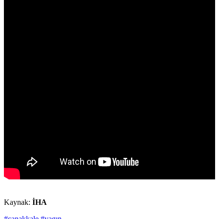
Kaynak:
İHA
#çanakkale
#yagın