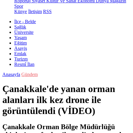
Röportaj
Siyaset
Kültür Ve Sanat
Ekonomi
Dünya
Magazin
Spor
Künye
İletişim
RSS
İlçe - Belde
Sağlık
Üniversite
Yaşam
Eğitim
Asayiş
Emlak
Turizm
Resmî İlan
Anasayfa
Gündem
Çanakkale'de yanan orman
alanları ilk kez drone ile
görüntülendi (VİDEO)
Çanakkale Orman Bölge Müdürlüğü