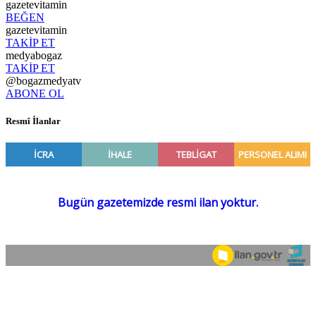
gazetevitamin
BEĞEN
gazetevitamin
TAKİP ET
medyabogaz
TAKİP ET
@bogazmedyatv
ABONE OL
Resmî İlanlar