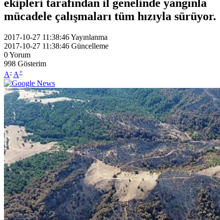
ekipleri tarafından il genelinde yangınla
mücadele çalışmaları tüm hızıyla sürüyor.
2017-10-27 11:38:46
Yayınlanma
2017-10-27 11:38:46
Güncelleme
0
Yorum
998
Gösterim
-
+
A
A