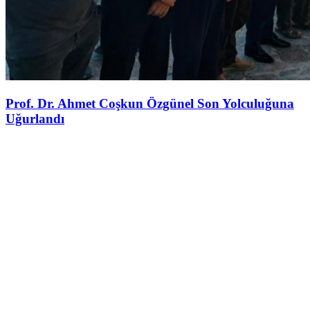
Prof. Dr. Ahmet Coşkun Özgünel Son Yolculuğuna
Uğurlandı