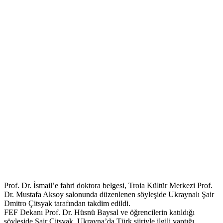
Prof. Dr. İsmail’e fahri doktora belgesi, Troia Kültür Merkezi Prof.
Dr. Mustafa Aksoy salonunda düzenlenen söyleşide Ukraynalı Şair
Dmitro Çitsyak tarafından takdim edildi.
FEF Dekanı Prof. Dr. Hüsnü Baysal ve öğrencilerin katıldığı
söyleşide Şair Çitsyak, Ukrayna’da Türk şiiriyle ilgili yaptığı