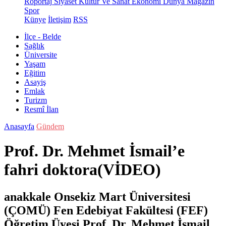
Röportaj
Siyaset
Kültür Ve Sanat
Ekonomi
Dünya
Magazin
Spor
Künye
İletişim
RSS
İlçe - Belde
Sağlık
Üniversite
Yaşam
Eğitim
Asayiş
Emlak
Turizm
Resmî İlan
Anasayfa
Gündem
Prof. Dr. Mehmet İsmail’e
fahri doktora(VİDEO)
anakkale Onsekiz Mart Üniversitesi
(ÇOMÜ) Fen Edebiyat Fakültesi (FEF)
Öğretim Üyesi Prof. Dr. Mehmet İsmail,