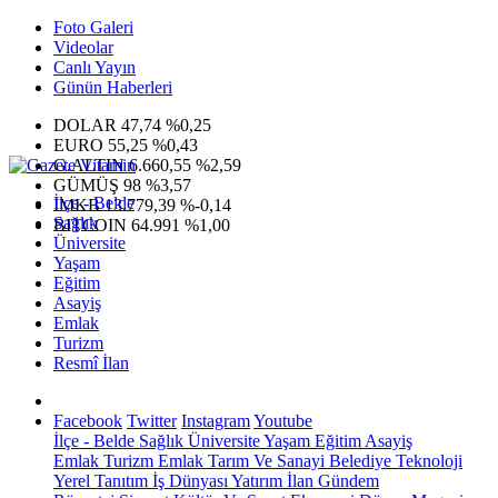
Foto Galeri
Videolar
Canlı Yayın
Günün Haberleri
DOLAR
47,74
%0,25
EURO
55,25
%0,43
G.ALTIN
6.660,55
%2,59
GÜMÜŞ
98
%3,57
İlçe - Belde
IMKB
13.779,39
%-0,14
Sağlık
BITCOIN
64.991
%1,00
Üniversite
Yaşam
Eğitim
Asayiş
Emlak
Turizm
Resmî İlan
Facebook
Twitter
Instagram
Youtube
İlçe - Belde
Sağlık
Üniversite
Yaşam
Eğitim
Asayiş
Emlak
Turizm
Emlak
Tarım Ve Sanayi
Belediye
Teknoloji
Yerel
Tanıtım
İş Dünyası
Yatırım
İlan
Gündem