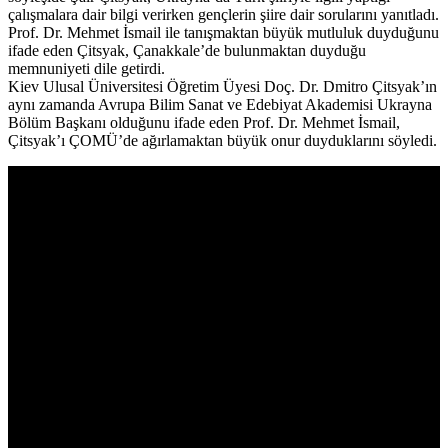
çalışmalara dair bilgi verirken gençlerin şiire dair sorularını yanıtladı.
Prof. Dr. Mehmet İsmail ile tanışmaktan büyük mutluluk duyduğunu
ifade eden Çitsyak, Çanakkale’de bulunmaktan duyduğu
memnuniyeti dile getirdi.
Kiev Ulusal Üniversitesi Öğretim Üyesi Doç. Dr. Dmitro Çitsyak’ın
aynı zamanda Avrupa Bilim Sanat ve Edebiyat Akademisi Ukrayna
Bölüm Başkanı olduğunu ifade eden Prof. Dr. Mehmet İsmail,
Çitsyak’ı ÇOMÜ’de ağırlamaktan büyük onur duyduklarını söyledi.