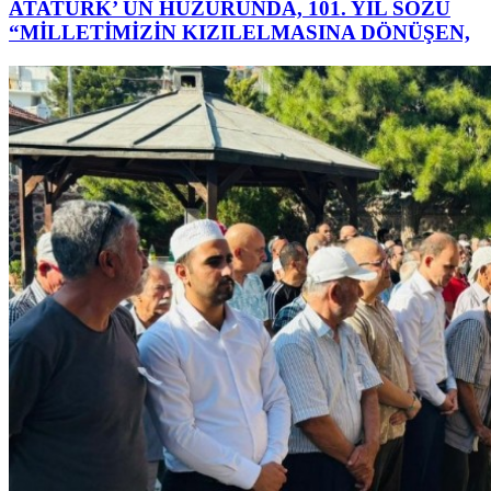
ATATÜRK’ ÜN HUZURUNDA, 101. YIL SÖZÜ
“MİLLETİMİZİN KIZILELMASINA DÖNÜŞEN,