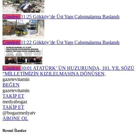
Gündem
11:25
Gökköy’de Üst Yapı Çalışmalarına Başlandı
Gündem
11:22
Gökköy’de Üst Yapı Çalışmalarına Başlandı
Gündem
10:01
ATATÜRK’ ÜN HUZURUNDA, 101. YIL SÖZÜ
“MİLLETİMİZİN KIZILELMASINA DÖNÜŞEN,
gazetevitamin
BEĞEN
gazetevitamin
TAKİP ET
medyabogaz
TAKİP ET
@bogazmedyatv
ABONE OL
Resmî İlanlar