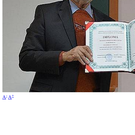
-
+
A
A