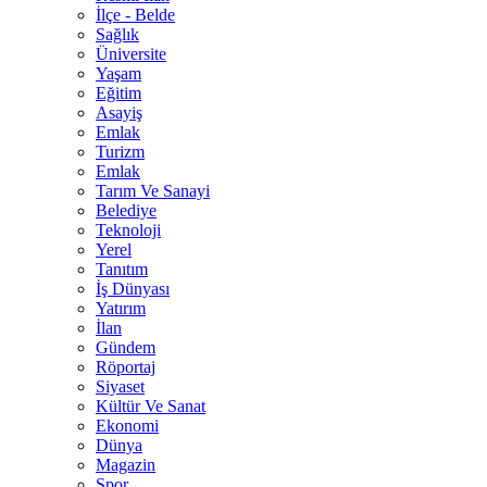
İlçe - Belde
Sağlık
Üniversite
Yaşam
Eğitim
Asayiş
Emlak
Turizm
Emlak
Tarım Ve Sanayi
Belediye
Teknoloji
Yerel
Tanıtım
İş Dünyası
Yatırım
İlan
Gündem
Röportaj
Siyaset
Kültür Ve Sanat
Ekonomi
Dünya
Magazin
Spor