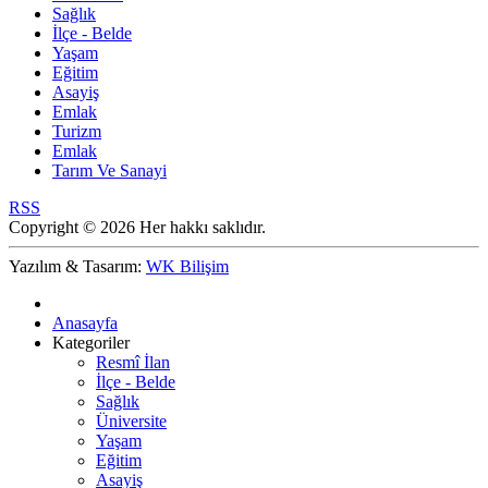
Sağlık
İlçe - Belde
Yaşam
Eğitim
Asayiş
Emlak
Turizm
Emlak
Tarım Ve Sanayi
RSS
Copyright © 2026 Her hakkı saklıdır.
Yazılım & Tasarım:
WK Bilişim
Anasayfa
Kategoriler
Resmî İlan
İlçe - Belde
Sağlık
Üniversite
Yaşam
Eğitim
Asayiş