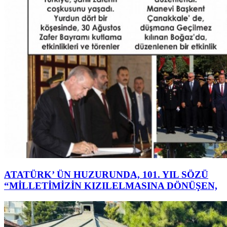
ATATÜRK’ ÜN HUZURUNDA, 101. YIL SÖZÜ
“MİLLETİMİZİN KIZILELMASINA DÖNÜŞEN,