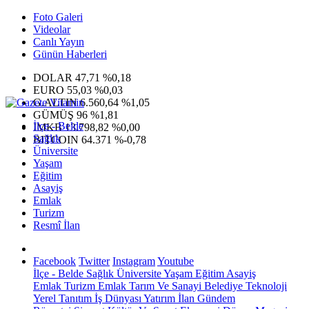
Foto Galeri
Videolar
Canlı Yayın
Günün Haberleri
DOLAR
47,71
%0,18
EURO
55,03
%0,03
G.ALTIN
6.560,64
%1,05
GÜMÜŞ
96
%1,81
İlçe - Belde
IMKB
13.798,82
%0,00
Sağlık
BITCOIN
64.371
%-0,78
Üniversite
Yaşam
Eğitim
Asayiş
Emlak
Turizm
Resmî İlan
Facebook
Twitter
Instagram
Youtube
İlçe - Belde
Sağlık
Üniversite
Yaşam
Eğitim
Asayiş
Emlak
Turizm
Emlak
Tarım Ve Sanayi
Belediye
Teknoloji
Yerel
Tanıtım
İş Dünyası
Yatırım
İlan
Gündem