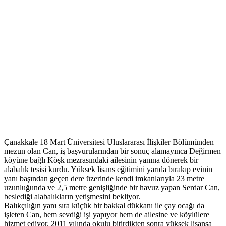
Çanakkale 18 Mart Üniversitesi Uluslararası İlişkiler Bölümünden
mezun olan Can, iş başvurularından bir sonuç alamayınca Değirmen
köyüne bağlı Köşk mezrasındaki ailesinin yanına dönerek bir
alabalık tesisi kurdu. Yüksek lisans eğitimini yarıda bırakıp evinin
yanı başından geçen dere üzerinde kendi imkanlarıyla 23 metre
uzunluğunda ve 2,5 metre genişliğinde bir havuz yapan Serdar Can,
beslediği alabalıkların yetişmesini bekliyor.
Balıkçılığın yanı sıra küçük bir bakkal dükkanı ile çay ocağı da
işleten Can, hem sevdiği işi yapıyor hem de ailesine ve köylülere
hizmet ediyor. 2011 yılında okulu bitirdikten sonra yüksek lisansa