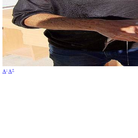
-
+
A
A