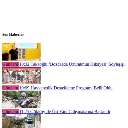
Son Haberler
Gündem
10:32
Takaoğlu ‘Bozcaada Üzümünün Hikayesi’ Söyleşişi
Gündem
10:09
Hayvancılık Destekleme Programı Belli Oldu
Gündem
11:25
Gökköy’de Üst Yapı Çalışmalarına Başlandı