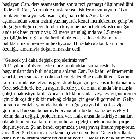
başlayan Can, ders aşamasından sonra tezi yazmayı düşünmediğini
ifade etti. Can, Normalde uluslararası ilişkiler mezunuyum. Okul
bittikten sonra yüksek lisans çalışmam oldu. Ancak ders
aşamasından sonra tezimi yazmayarak kendi memleketime gelip bu
doğa güzelliğini değerlendirip köylüme hizmet etmek istedim. Şu
anda tek havuzumuz var, 23 metre uzunluğunda ve 2,5 metre
genişliğindedir. Şu anda üretimimiz yok, sadece doğal olarak
balıklarımızın üremesini bekliyoruz. Buradaki alabalıkların bir
özelliği, tamamıyla doğal olmasıdır dedi.
“Gelecek yıl daha değişik projelerimiz var”
2011 yılında üniversiteden mezun olduktan sonra çeşitli iş
başvurularından bulunduğunu anlatan Can, İşe kabul edilmememin
sebebi, hem sınavların olması hem de tecrübe eksikliğiydi. Kamu
kurumlarında ise referans gerekli olduğu için pek başarılı olamadım.
Özel sektörlerde ise ya asgari ücretle ya da onun altında bir maaşla
çalıştırmak istiyorlardı. Ancak nitelikli insanlar veya ev geçindirenler
için oldukça düşük bir meblağ olduğu için gerekli görmedim. Gelip
burada ailemizin yanında balıklarla uğraşmayı daha çok cazip
gördüm. Burasını tamamıyla rayına oturttuktan sonra gelecek yıl
bizim daha değişik projelerimiz var. Halk arasında istiridye mantarı
olarak bilinen mantar üretimini burada geliştirmek adına bir proje
düşünüyoruz. Şu an kendi çapımızda yavaş yavaş üretim yapıyoruz,
ama ürettiğimiz mantar ise kendi çevreme yetiyor. Gelecek yıllarda
daha büyük üretim yapmayı düşünüyoruz. Değerli büyüklerimizden