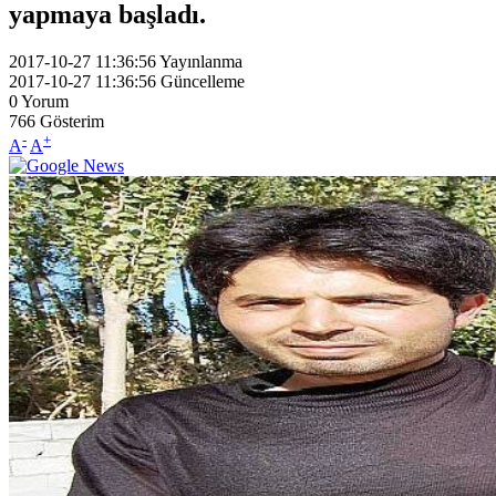
yapmaya başladı.
2017-10-27 11:36:56
Yayınlanma
2017-10-27 11:36:56
Güncelleme
0
Yorum
766
Gösterim
-
+
A
A