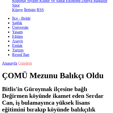
Röportaj
Siyaset
Kültür Ve Sanat
Ekonomi
Dünya
Magazin
Spor
Künye
İletişim
RSS
İlçe - Belde
Sağlık
Üniversite
Yaşam
Eğitim
Asayiş
Emlak
Turizm
Resmî İlan
Anasayfa
Gündem
ÇOMÜ Mezunu Balıkçı Oldu
Bitlis'in Güroymak ilçesine bağlı
Değirmen köyünde ikamet eden Serdar
Can, iş bulamayınca yüksek lisans
eğitimini bırakıp köyünde balıkçılık