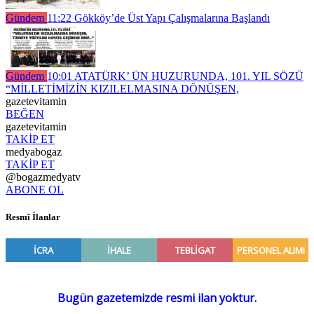
Gündem
11:22
Gökköy’de Üst Yapı Çalışmalarına Başlandı
Gündem
10:01
ATATÜRK’ ÜN HUZURUNDA, 101. YIL SÖZÜ
“MİLLETİMİZİN KIZILELMASINA DÖNÜŞEN,
gazetevitamin
BEĞEN
gazetevitamin
TAKİP ET
medyabogaz
TAKİP ET
@bogazmedyatv
ABONE OL
Resmî İlanlar