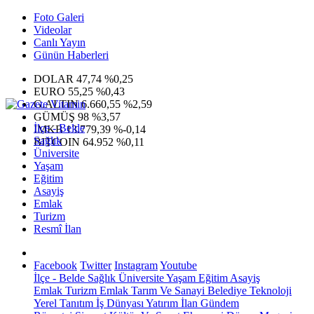
Foto Galeri
Videolar
Canlı Yayın
Günün Haberleri
DOLAR
47,74
%0,25
EURO
55,25
%0,43
G.ALTIN
6.660,55
%2,59
GÜMÜŞ
98
%3,57
İlçe - Belde
IMKB
13.779,39
%-0,14
Sağlık
BITCOIN
64.952
%0,11
Üniversite
Yaşam
Eğitim
Asayiş
Emlak
Turizm
Resmî İlan
Facebook
Twitter
Instagram
Youtube
İlçe - Belde
Sağlık
Üniversite
Yaşam
Eğitim
Asayiş
Emlak
Turizm
Emlak
Tarım Ve Sanayi
Belediye
Teknoloji
Yerel
Tanıtım
İş Dünyası
Yatırım
İlan
Gündem