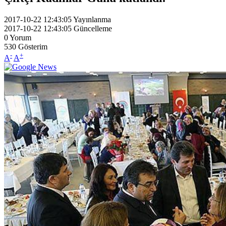
2017-10-22 12:43:05
Yayınlanma
2017-10-22 12:43:05
Güncelleme
0
Yorum
530
Gösterim
-
+
A
A