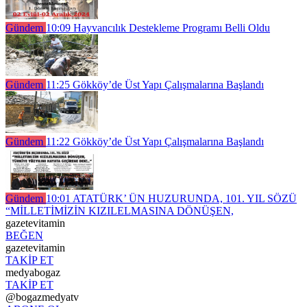
Gündem
10:09
Hayvancılık Destekleme Programı Belli Oldu
Gündem
11:25
Gökköy’de Üst Yapı Çalışmalarına Başlandı
Gündem
11:22
Gökköy’de Üst Yapı Çalışmalarına Başlandı
Gündem
10:01
ATATÜRK’ ÜN HUZURUNDA, 101. YIL SÖZÜ
“MİLLETİMİZİN KIZILELMASINA DÖNÜŞEN,
gazetevitamin
BEĞEN
gazetevitamin
TAKİP ET
medyabogaz
TAKİP ET
@bogazmedyatv