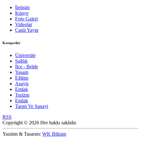
İletişim
Künye
Foto Galeri
Videolar
Canlı Yayın
Kategoriler
Üniversite
Sağlık
İlçe - Belde
Yaşam
Eğitim
Asayiş
Emlak
Turizm
Emlak
Tarım Ve Sanayi
RSS
Copyright © 2026 Her hakkı saklıdır.
Yazılım & Tasarım:
WK Bilişim