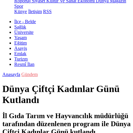
Röportaj
Siyaset
Kültür Ve Sanat
Ekonomi
Dünya
Magazin
Spor
Künye
İletişim
RSS
İlçe - Belde
Sağlık
Üniversite
Yaşam
Eğitim
Asayiş
Emlak
Turizm
Resmî İlan
Anasayfa
Gündem
Dünya Çiftçi Kadınlar Günü
Kutlandı
İl Gıda Tarım ve Hayvancılık müdürlüğü
tarafından düzenlenen program ile Dünya
Çiftçi Kadınlar Günü kutlandı.