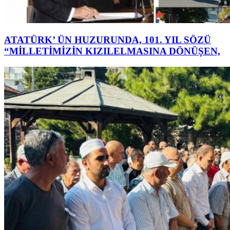
ATATÜRK’ ÜN HUZURUNDA, 101. YIL SÖZÜ
“MİLLETİMİZİN KIZILELMASINA DÖNÜŞEN,