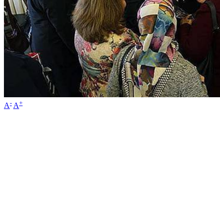
-
+
A
A