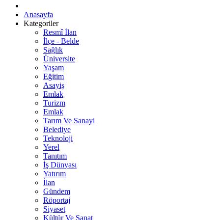
Anasayfa
Kategoriler
Resmî İlan
İlçe - Belde
Sağlık
Üniversite
Yaşam
Eğitim
Asayiş
Emlak
Turizm
Emlak
Tarım Ve Sanayi
Belediye
Teknoloji
Yerel
Tanıtım
İş Dünyası
Yatırım
İlan
Gündem
Röportaj
Siyaset
Kültür Ve Sanat