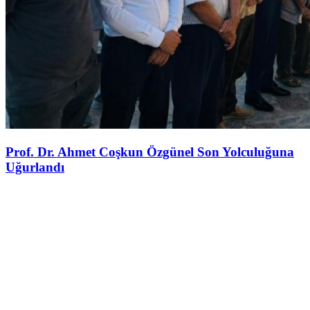
Prof. Dr. Ahmet Coşkun Özgünel Son Yolculuğuna
Uğurlandı