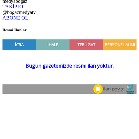
medyabogaz
TAKİP ET
@bogazmedyatv
ABONE OL
Resmî İlanlar