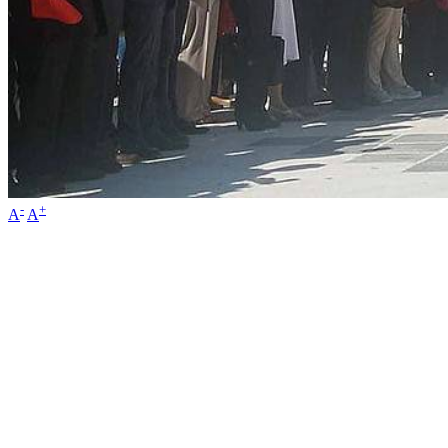
-
+
A
A