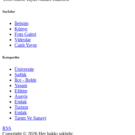
Sayfalar
İletişim
Künye
Foto Galeri
Videolar
Canlı Yayın
Kategoriler
Üniversite
Sağlık
İlçe - Belde
Yaşam
Eğitim
Asayiş
Emlak
Turizm
Emlak
Tarım Ve Sanayi
RSS
Copyright © 2026 Her hakkı saklıdır.