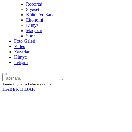
Röportaj
Siyaset
Kültür Ve Sanat
Ekonomi
Dünya
Magazin
Spor
Foto Galeri
Video
Yazarlar
Künye
İletişim
Aramak için bir kelime yazınız.
HABER İHBAR