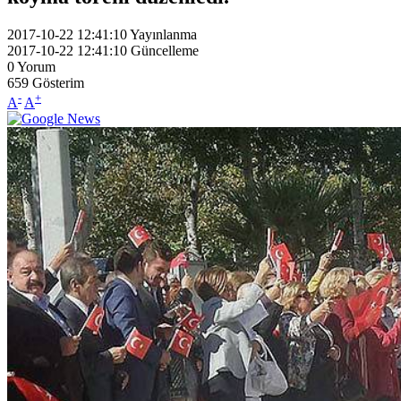
2017-10-22 12:41:10
Yayınlanma
2017-10-22 12:41:10
Güncelleme
0
Yorum
659
Gösterim
-
+
A
A