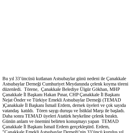
Bu yıl 33’üncüsü kutlanan Astsubaylar günü nedeni ile Çanakkale
Astsubaylar Derneği Cumhuriyet Meydanında çelenk koyma töreni
düzenledi. Törene, Çanakkale Belediye Ülgür Gökhan, MHP
Çanakkale İl Başkanı Hakan Pınar, CHP Çanakkale İl Başkanı
Nejat Önder ve Türkiye Emekli Astsubaylar Derneği (TEMAD
)Çanakkale İl Başkanı İsmail Erdem, dernek üyeleri ve çok sayıda
vatandaş katıldı. Tören saygı duruşu ve İstiklal Marşı ile başladı.
Daha sonra TEMAD üyeleri Atatürk heykeline çelenk bıraktı.
Günün anlam ve önemini belirten konuşmayı yapan TEMAD
Çanakkale İl Başkanı İsmail Erdem gerçekleştird. Erdem,
"Çanakkale Emekli Astsubaylar Derneği’nin 33’üncü kuruluş yıl