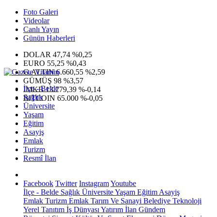
Foto Galeri
Videolar
Canlı Yayın
Günün Haberleri
DOLAR
47,74
%0,25
EURO
55,25
%0,43
G.ALTIN
6.660,55
%2,59
GÜMÜŞ
98
%3,57
İlçe - Belde
IMKB
13.779,39
%-0,14
Sağlık
BITCOIN
65.000
%-0,05
Üniversite
Yaşam
Eğitim
Asayiş
Emlak
Turizm
Resmî İlan
Facebook
Twitter
Instagram
Youtube
İlçe - Belde
Sağlık
Üniversite
Yaşam
Eğitim
Asayiş
Emlak
Turizm
Emlak
Tarım Ve Sanayi
Belediye
Teknoloji
Yerel
Tanıtım
İş Dünyası
Yatırım
İlan
Gündem