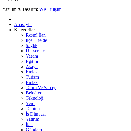
Yazılım & Tasarım:
WK Bilişim
Anasayfa
Kategoriler
Resmî İlan
İlçe - Belde
Sağlık
Üniversite
Yaşam
Eğitim
Asayiş
Emlak
Turizm
Emlak
Tarım Ve Sanayi
Belediye
Teknoloji
Yerel
Tanıtım
İş Dünyası
Yatırım
İlan
Gündem