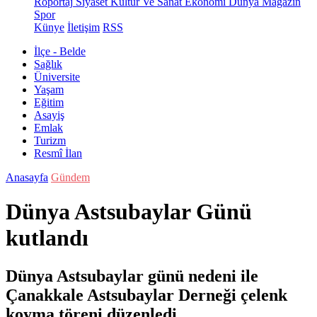
Röportaj
Siyaset
Kültür Ve Sanat
Ekonomi
Dünya
Magazin
Spor
Künye
İletişim
RSS
İlçe - Belde
Sağlık
Üniversite
Yaşam
Eğitim
Asayiş
Emlak
Turizm
Resmî İlan
Anasayfa
Gündem
Dünya Astsubaylar Günü
kutlandı
Dünya Astsubaylar günü nedeni ile
Çanakkale Astsubaylar Derneği çelenk
koyma töreni düzenledi.