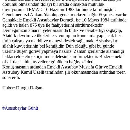
dönümü olmasından dolayı bir arada olmaktan mutluluk
duyuyorum. TEMAD 16 Haziran 1983 tarihinde kurulmuştur.
Genel merkezi Ankara’da olup genel merkeze bağlı 95 şubesi vardır.
Çanakkale Emekli Astsubaylar Derneği ise 10 Mayıs 1984 tarihinde
açıldı ve halen 875 üye ile faaliyetlerini sürdürmektedir.
Derneğimizin amacı üyeler arasında birlik ve beraberliği sağlayıp,
Atatürk devrim ve ilkelerine savunup bu konularda yapılacak her
türlü çalışmaya maddi ve manevi destek sağlamak. Astsubaylar
silahlı kuvvetlerinin bel kemiğidir. Dün olduğu gibi bu günde
üzerine düşen görevi yapmaya hazırız. Zaman içerisinde alamadığı
hakları elde etmek için mücadelesini sürdürmektedir. Bizler emekli
olsak da silahlı kuvvetlere gönülden bağlıyız” dedi.
Konuşmasının ardından Emekli Astsubay Mustafa Gür ve Emekli
Astsubay Kamil Uzelli tarafından şiir okunmasından ardından tören
sona erdi.
Haber: Duygu Doğan
#Astsubaylar Günü