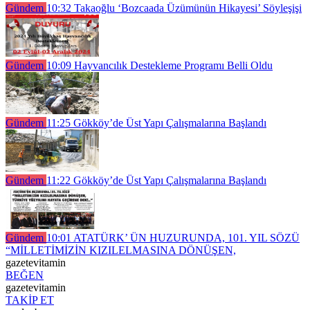
Gündem
10:32
Takaoğlu ‘Bozcaada Üzümünün Hikayesi’ Söyleşişi
Gündem
10:09
Hayvancılık Destekleme Programı Belli Oldu
Gündem
11:25
Gökköy’de Üst Yapı Çalışmalarına Başlandı
Gündem
11:22
Gökköy’de Üst Yapı Çalışmalarına Başlandı
Gündem
10:01
ATATÜRK’ ÜN HUZURUNDA, 101. YIL SÖZÜ
“MİLLETİMİZİN KIZILELMASINA DÖNÜŞEN,
gazetevitamin
BEĞEN
gazetevitamin
TAKİP ET