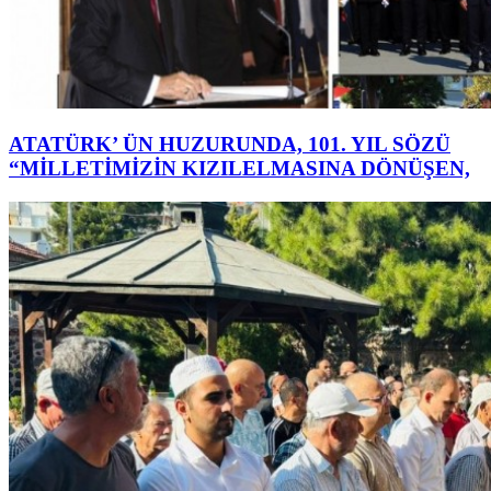
ATATÜRK’ ÜN HUZURUNDA, 101. YIL SÖZÜ
“MİLLETİMİZİN KIZILELMASINA DÖNÜŞEN,