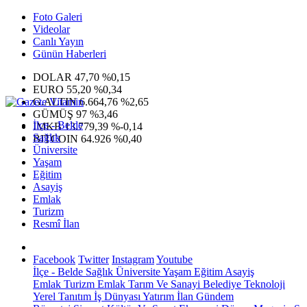
Foto Galeri
Videolar
Canlı Yayın
Günün Haberleri
DOLAR
47,70
%0,15
EURO
55,20
%0,34
G.ALTIN
6.664,76
%2,65
GÜMÜŞ
97
%3,46
İlçe - Belde
IMKB
13.779,39
%-0,14
Sağlık
BITCOIN
64.926
%0,40
Üniversite
Yaşam
Eğitim
Asayiş
Emlak
Turizm
Resmî İlan
Facebook
Twitter
Instagram
Youtube
İlçe - Belde
Sağlık
Üniversite
Yaşam
Eğitim
Asayiş
Emlak
Turizm
Emlak
Tarım Ve Sanayi
Belediye
Teknoloji
Yerel
Tanıtım
İş Dünyası
Yatırım
İlan
Gündem