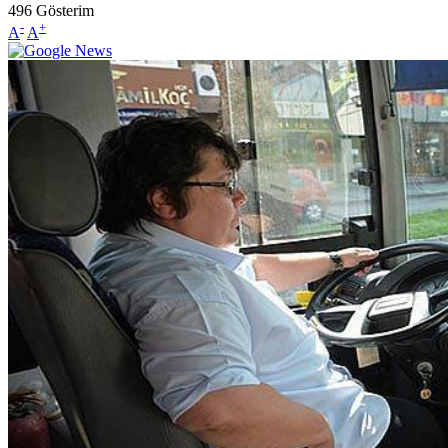
496
Gösterim
-
+
A
A