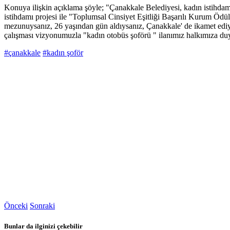
Konuya ilişkin açıklama şöyle; "Çanakkale Belediyesi, kadın istihdamı
istihdamı projesi ile "Toplumsal Cinsiyet Eşitliği Başarılı Kurum Ödül
mezunuysanız, 26 yaşından gün aldıysanız, Çanakkale' de ikamet ediyo
çalışması vizyonumuzla "kadın otobüs şoförü " ilanımız halkımıza du
#çanakkale
#kadın şoför
Önceki
Sonraki
Bunlar da ilginizi çekebilir