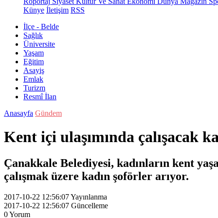
Röportaj
Siyaset
Kültür Ve Sanat
Ekonomi
Dünya
Magazin
Sp
Künye
İletişim
RSS
İlçe - Belde
Sağlık
Üniversite
Yaşam
Eğitim
Asayiş
Emlak
Turizm
Resmî İlan
Anasayfa
Gündem
Kent içi ulaşımında çalışacak ka
Çanakkale Belediyesi, kadınların kent yaşa
çalışmak üzere kadın şoförler arıyor.
2017-10-22 12:56:07
Yayınlanma
2017-10-22 12:56:07
Güncelleme
0
Yorum