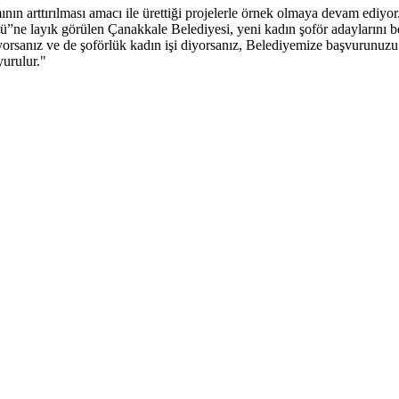
nın arttırılması amacı ile ürettiği projelerle örnek olmaya devam ediyo
ü”ne layık görülen Çanakkale Belediyesi, yeni kadın şoför adaylarını bek
rsanız ve de şoförlük kadın işi diyorsanız, Belediyemize başvurunuzu b
yurulur."