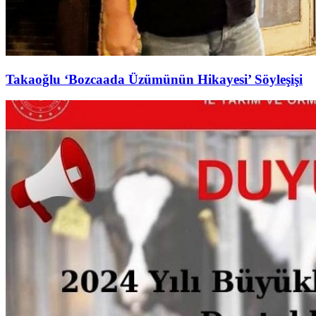
Takaoğlu ‘Bozcaada Üzümünün Hikayesi’ Söyleşişi