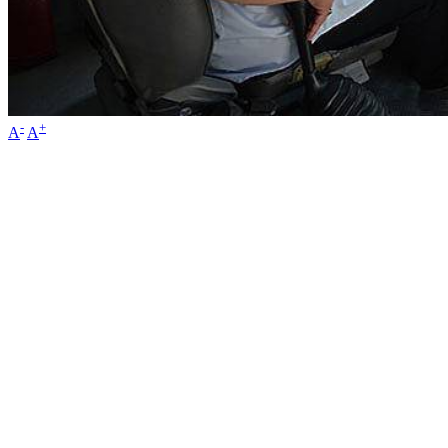
-
+
A
A