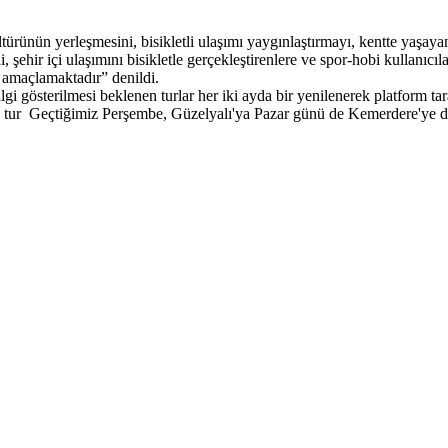
ürünün yerleşmesini, bisikletli ulaşımı yaygınlaştırmayı, kentte yaşayan t
ini, şehir içi ulaşımını bisikletle gerçekleştirenlere ve spor-hobi kullanı
ı amaçlamaktadır” denildi.
lgi gösterilmesi beklenen turlar her iki ayda bir yenilenerek platform t
 İlk tur Geçtiğimiz Perşembe, Güzelyalı'ya Pazar günü de Kemerdere'ye 