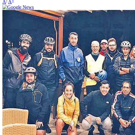
-
+
A
A