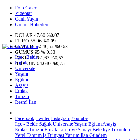
Foto Galeri
Videolar
Canlı Yayın
Günün Haberleri
DOLAR
47,60
%0,07
EURO
55,06
%0,09
G.ALTIN
6.540,52
%0,68
GÜMÜŞ
95
%-0,33
İlçe - Belde
IMKB
13.781,67
%0,57
Sağlık
BITCOIN
64.640
%0,73
Üniversite
Yaşam
Eğitim
Asayiş
Emlak
Turizm
Resmî İlan
Facebook
Twitter
Instagram
Youtube
İlçe - Belde
Sağlık
Üniversite
Yaşam
Eğitim
Asayiş
Emlak
Turizm
Emlak
Tarım Ve Sanayi
Belediye
Teknoloji
Yerel
Tanıtım
İş Dünyası
Yatırım
İlan
Gündem