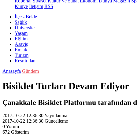
Röportaj
Siyaset
Kültür Ve Sanat
Ekonomi
Dünya
Magazin
Sp
Künye
İletişim
RSS
İlçe - Belde
Sağlık
Üniversite
Yaşam
Eğitim
Asayiş
Emlak
Turizm
Resmî İlan
Anasayfa
Gündem
Bisiklet Turları Devam Ediyor
Çanakkale Bisiklet Platformu tarafından d
2017-10-22 12:36:30
Yayınlanma
2017-10-22 12:36:30
Güncelleme
0
Yorum
672
Gösterim