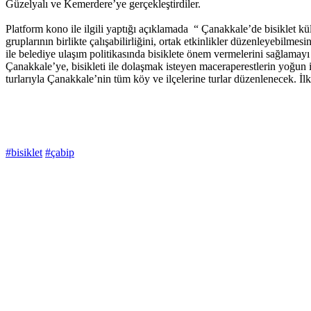
Güzelyalı ve Kemerdere’ye gerçekleştirdiler.
Platform kono ile ilgili yaptığı açıklamada “ Çanakkale’de bisiklet kült
gruplarının birlikte çalışabilirliğini, ortak etkinlikler düzenleyebilmes
ile belediye ulaşım politikasında bisiklete önem vermelerini sağlamay
Çanakkale’ye, bisikleti ile dolaşmak isteyen maceraperestlerin yoğun i
turlarıyla Çanakkale’nin tüm köy ve ilçelerine turlar düzenlenecek.
#bisiklet
#çabip