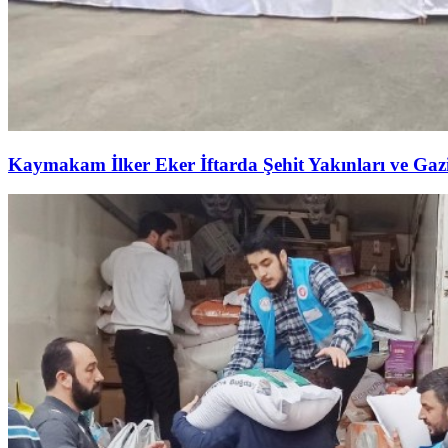
Kaymakam İlker Eker İftarda Şehit Yakınları ve Gazil