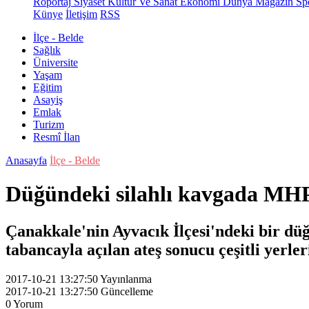
Röportaj
Siyaset
Kültür Ve Sanat
Ekonomi
Dünya
Magazin
Sp
Künye
İletişim
RSS
İlçe - Belde
Sağlık
Üniversite
Yaşam
Eğitim
Asayiş
Emlak
Turizm
Resmî İlan
Anasayfa
İlçe - Belde
Düğündeki silahlı kavgada MHP'
Çanakkale'nin Ayvacık İlçesi'ndeki bir düğ
tabancayla açılan ateş sonucu çeşitli yerle
2017-10-21 13:27:50
Yayınlanma
2017-10-21 13:27:50
Güncelleme
0
Yorum