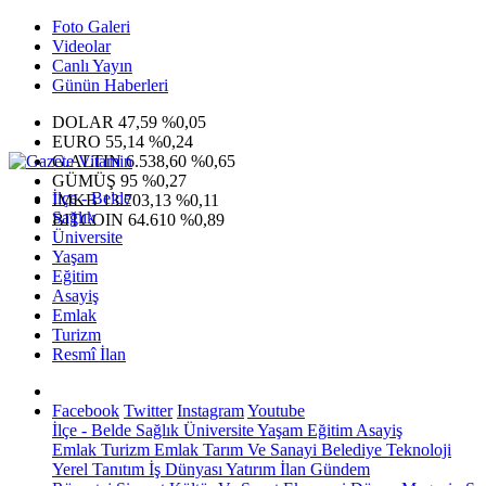
Foto Galeri
Videolar
Canlı Yayın
Günün Haberleri
DOLAR
47,59
%0,05
EURO
55,14
%0,24
G.ALTIN
6.538,60
%0,65
GÜMÜŞ
95
%0,27
İlçe - Belde
IMKB
13.703,13
%0,11
Sağlık
BITCOIN
64.610
%0,89
Üniversite
Yaşam
Eğitim
Asayiş
Emlak
Turizm
Resmî İlan
Facebook
Twitter
Instagram
Youtube
İlçe - Belde
Sağlık
Üniversite
Yaşam
Eğitim
Asayiş
Emlak
Turizm
Emlak
Tarım Ve Sanayi
Belediye
Teknoloji
Yerel
Tanıtım
İş Dünyası
Yatırım
İlan
Gündem