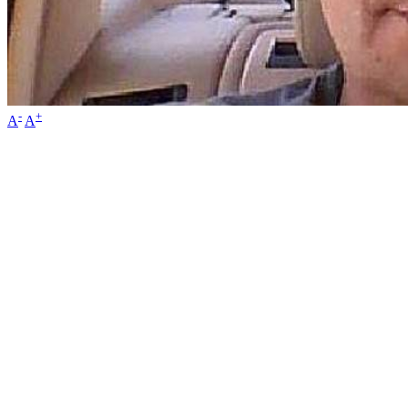
-
+
A
A