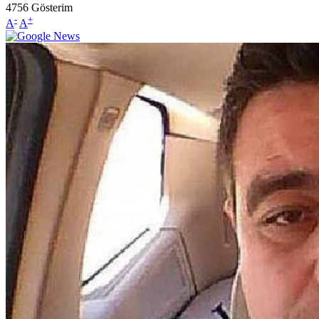
4756
Gösterim
-
+
A
A