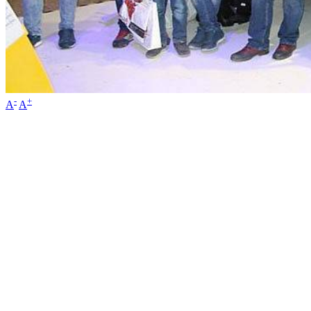
-
+
A
A