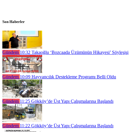
Son Haberler
Gündem
10:32
Takaoğlu ‘Bozcaada Üzümünün Hikayesi’ Söyleşişi
Gündem
10:09
Hayvancılık Destekleme Programı Belli Oldu
Gündem
11:25
Gökköy’de Üst Yapı Çalışmalarına Başlandı
Gündem
11:22
Gökköy’de Üst Yapı Çalışmalarına Başlandı