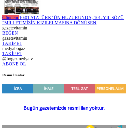
Gündem
10:01
ATATÜRK’ ÜN HUZURUNDA, 101. YIL SÖZÜ
“MİLLETİMİZİN KIZILELMASINA DÖNÜŞEN,
gazetevitamin
BEĞEN
gazetevitamin
TAKİP ET
medyabogaz
TAKİP ET
@bogazmedyatv
ABONE OL
Resmî İlanlar