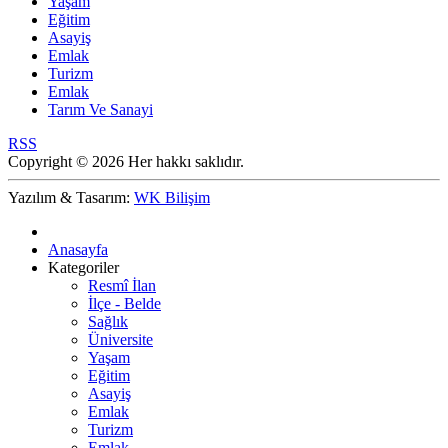
Yaşam
Eğitim
Asayiş
Emlak
Turizm
Emlak
Tarım Ve Sanayi
RSS
Copyright © 2026 Her hakkı saklıdır.
Yazılım & Tasarım:
WK Bilişim
Anasayfa
Kategoriler
Resmî İlan
İlçe - Belde
Sağlık
Üniversite
Yaşam
Eğitim
Asayiş
Emlak
Turizm
Emlak