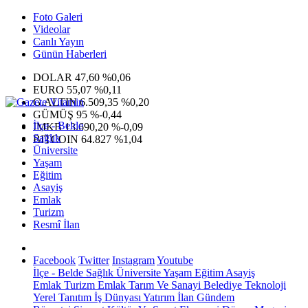
Foto Galeri
Videolar
Canlı Yayın
Günün Haberleri
DOLAR
47,60
%0,06
EURO
55,07
%0,11
G.ALTIN
6.509,35
%0,20
GÜMÜŞ
95
%-0,44
İlçe - Belde
IMKB
13.690,20
%-0,09
Sağlık
BITCOIN
64.827
%1,04
Üniversite
Yaşam
Eğitim
Asayiş
Emlak
Turizm
Resmî İlan
Facebook
Twitter
Instagram
Youtube
İlçe - Belde
Sağlık
Üniversite
Yaşam
Eğitim
Asayiş
Emlak
Turizm
Emlak
Tarım Ve Sanayi
Belediye
Teknoloji
Yerel
Tanıtım
İş Dünyası
Yatırım
İlan
Gündem