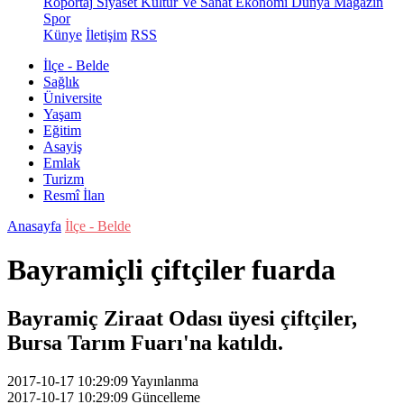
Röportaj
Siyaset
Kültür Ve Sanat
Ekonomi
Dünya
Magazin
Spor
Künye
İletişim
RSS
İlçe - Belde
Sağlık
Üniversite
Yaşam
Eğitim
Asayiş
Emlak
Turizm
Resmî İlan
Anasayfa
İlçe - Belde
Bayramiçli çiftçiler fuarda
Bayramiç Ziraat Odası üyesi çiftçiler,
Bursa Tarım Fuarı'na katıldı.
2017-10-17 10:29:09
Yayınlanma
2017-10-17 10:29:09
Güncelleme