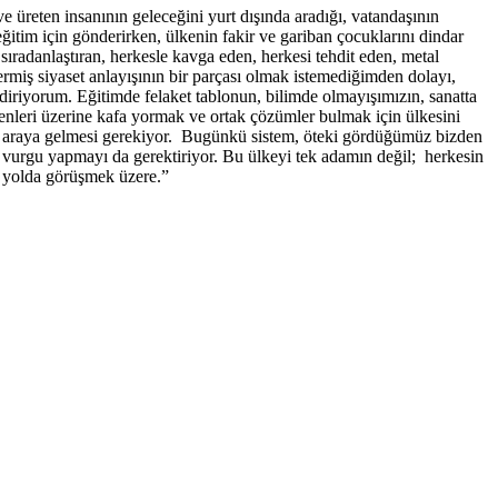
ve üreten insanının geleceğini yurt dışında aradığı, vatandaşının
eğitim için gönderirken, ülkenin fakir ve gariban çocuklarını dindar
sıradanlaştıran, herkesle kavga eden, herkesi tehdit eden, metal
ermiş siyaset anlayışının bir parçası olmak istemediğimden dolayı,
diriyorum. Eğitimde felaket tablonun, bilimde olmayışımızın, sanatta
enleri üzerine kafa yormak ve ortak çözümler bulmak için ülkesini
bir araya gelmesi gerekiyor. Bugünkü sistem, öteki gördüğümüz bizden
e vurgu yapmayı da gerektiriyor. Bu ülkeyi tek adamın değil; herkesin
Bu yolda görüşmek üzere.”