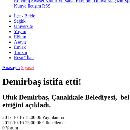
Röportaj
Siyaset
Kültür Ve Sanat
Ekonomi
Dünya
Magazin
Sp
Künye
İletişim
RSS
İlçe - Belde
Sağlık
Üniversite
Yaşam
Eğitim
Asayiş
Emlak
Turizm
Resmî İlan
Anasayfa
Siyaset
Demirbaş istifa etti!
Ufuk Demirbaş, Çanakkale Belediyesi, bele
ettiğini açıkladı.
2017-10-16 15:00:06
Yayınlanma
2017-10-16 15:00:06
Güncelleme
0
Yorum