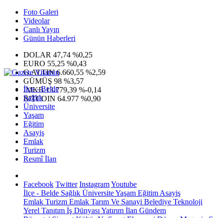
Foto Galeri
Videolar
Canlı Yayın
Günün Haberleri
DOLAR
47,74
%0,25
EURO
55,25
%0,43
G.ALTIN
6.660,55
%2,59
GÜMÜŞ
98
%3,57
İlçe - Belde
IMKB
13.779,39
%-0,14
Sağlık
BITCOIN
64.977
%0,90
Üniversite
Yaşam
Eğitim
Asayiş
Emlak
Turizm
Resmî İlan
Facebook
Twitter
Instagram
Youtube
İlçe - Belde
Sağlık
Üniversite
Yaşam
Eğitim
Asayiş
Emlak
Turizm
Emlak
Tarım Ve Sanayi
Belediye
Teknoloji
Yerel
Tanıtım
İş Dünyası
Yatırım
İlan
Gündem