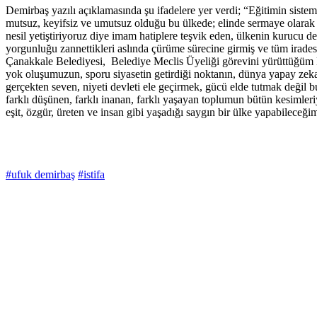
Demirbaş yazılı açıklamasında şu ifadelere yer verdi; “Eğitimin sistemi
mutsuz, keyifsiz ve umutsuz olduğu bu ülkede; elinde sermaye olarak sad
nesil yetiştiriyoruz diye imam hatiplere teşvik eden, ülkenin kurucu d
yorgunluğu zannettikleri aslında çürüme sürecine girmiş ve tüm iradesi
Çanakkale Belediyesi, Belediye Meclis Üyeliği görevini yürüttüğüm Mi
yok oluşumuzun, sporu siyasetin getirdiği noktanın, dünya yapay zeka
gerçekten seven, niyeti devleti ele geçirmek, gücü elde tutmak değil
farklı düşünen, farklı inanan, farklı yaşayan toplumun bütün kesimler
eşit, özgür, üreten ve insan gibi yaşadığı saygın bir ülke yapabilece
#ufuk demirbaş
#istifa