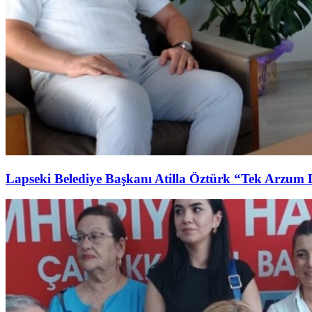
Lapseki Belediye Başkanı Atilla Öztürk “Tek Arzum 