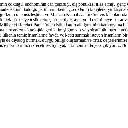
nin çöktüğü, ekonominin can çekiştiği, dış politikası iflas etmiş, genç 
ece dinin kaldığı, partililerin kendi çocuklarını kolejlere, yurtdışına 
eğerlerini önemsizleştiren ve Mustafa Kemal Atatürk’ü ders kitaplarında 
ni tek bir kişiye teslim etmiş bir partiyle, aynı yolda yürümeye karar v
lliyetçi Hareket Partisi’nden istifa kararı aldığımı tüm kamuoyuna bil
yı tartışırken teknolojide geri kalmışlığımızın ve yoksulluğumuzun ned
 bu ülkenin temiz insanlarına fayda ve katkı sunmak isteyen insanların 
iyle de diyalog kurmak, duygu birliği oluşturmak ve ortak değerlerimiz
ğimize insanlarımızı ikna etmek için yakın bir zamanda yola çıkıyoruz. 