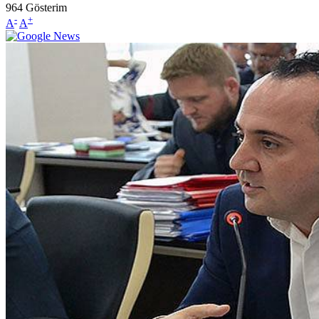
964
Gösterim
-
+
A
A