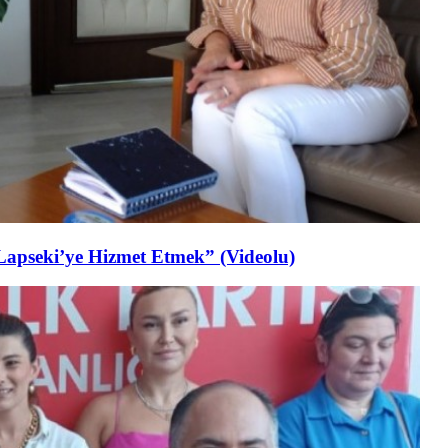
Lapseki’ye Hizmet Etmek” (Videolu)