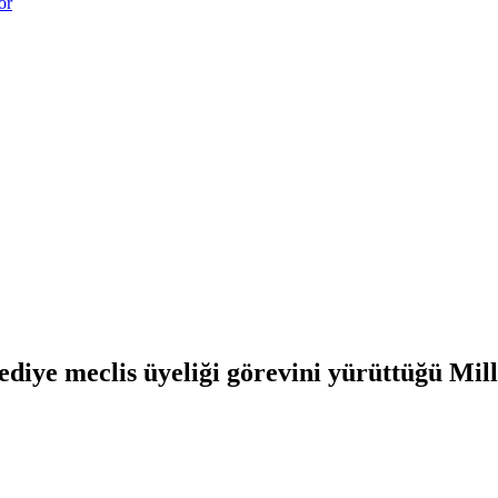
or
diye meclis üyeliği görevini yürüttüğü Mill