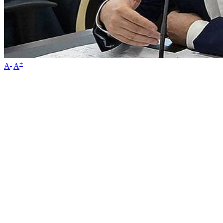
-
+
A
A