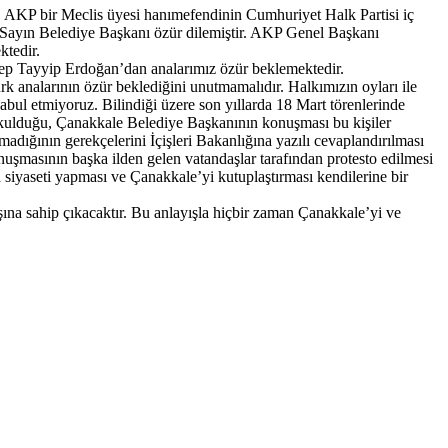
a, AKP bir Meclis üyesi hanımefendinin Cumhuriyet Halk Partisi iç
 Sayın Belediye Başkanı özür dilemiştir. AKP Genel Başkanı
ktedir.
ecep Tayyip Erdoğan’dan analarımız özür beklemektedir.
rk analarının özür beklediğini unutmamalıdır. Halkımızın oyları ile
ul etmiyoruz. Bilindiği üzere son yıllarda 18 Mart törenlerinde
 sokulduğu, Çanakkale Belediye Başkanının konuşması bu kişiler
madığının gerekçelerini İçişleri Bakanlığına yazılı cevaplandırılması
uşmasının başka ilden gelen vatandaşlar tarafından protesto edilmesi
iyaseti yapması ve Çanakkale’yi kutuplaştırması kendilerine bir
ına sahip çıkacaktır. Bu anlayışla hiçbir zaman Çanakkale’yi ve