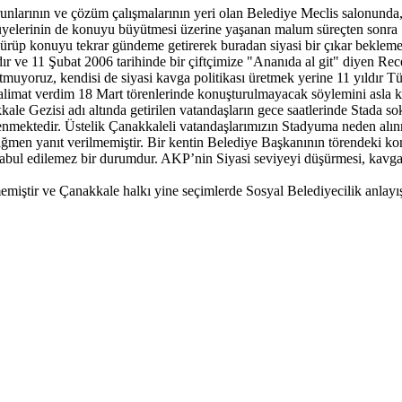
runlarının ve çözüm çalışmalarının yeri olan Belediye Meclis salonund
 üyelerinin de konuyu büyütmesi üzerine yaşanan malum süreçten sonra
şürüp konuyu tekrar gündeme getirerek buradan siyasi bir çıkar bekleme
ır ve 11 Şubat 2006 tarihinde bir çiftçimize "Ananıda al git" diyen R
muyoruz, kendisi de siyasi kavga politikası üretmek yerine 11 yıldır Tü
imat verdim 18 Mart törenlerinde konuşturulmayacak söylemini asla kab
kale Gezisi adı altında getirilen vatandaşların gece saatlerinde Stada
ellenmektedir. Üstelik Çanakkaleli vatandaşlarımızın Stadyuma neden alın
ağmen yanıt verilmemiştir. Bir kentin Belediye Başkanının törendeki kon
ul edilemez bir durumdur. AKP’nin Siyasi seviyeyi düşürmesi, kavga s
emiştir ve Çanakkale halkı yine seçimlerde Sosyal Belediyecilik anlayış