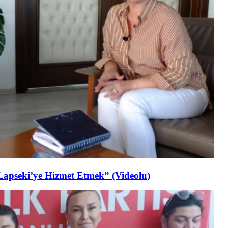
Lapseki’ye Hizmet Etmek” (Videolu)