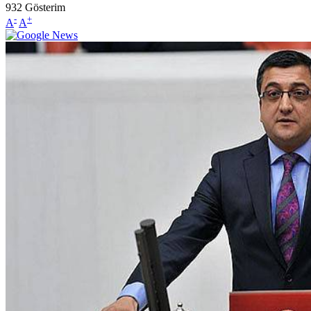
932
Gösterim
-
+
A
A