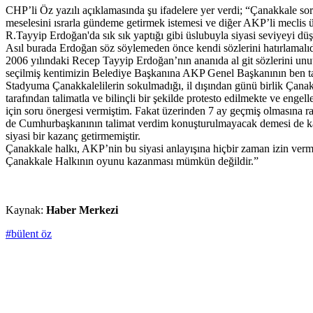
CHP’li Öz yazılı açıklamasında şu ifadelere yer verdi; “Çanakkale so
meselesini ısrarla gündeme getirmek istemesi ve diğer AKP’li meclis
R.Tayyip Erdoğan'da sık sık yaptığı gibi üslubuyla siyasi seviyeyi dü
Asıl burada Erdoğan söz söylemeden önce kendi sözlerini hatırlamalıd
2006 yılındaki Recep Tayyip Erdoğan’nın ananıda al git sözlerini unut
seçilmiş kentimizin Belediye Başkanına AKP Genel Başkanının ben tal
Stadyuma Çanakkalelilerin sokulmadığı, il dışından günü birlik Çanak
tarafından talimatla ve bilinçli bir şekilde protesto edilmekte ve eng
için soru önergesi vermiştim. Fakat üzerinden 7 ay geçmiş olmasına r
de Cumhurbaşkanının talimat verdim konuşturulmayacak demesi de kab
siyasi bir kazanç getirmemiştir.
Çanakkale halkı, AKP’nin bu siyasi anlayışına hiçbir zaman izin verm
Çanakkale Halkının oyunu kazanması mümkün değildir.”
Kaynak:
Haber Merkezi
#bülent öz