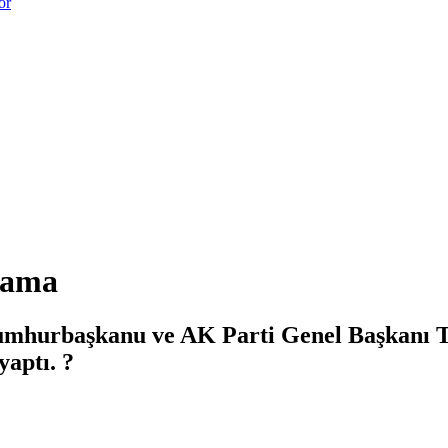
or
klama
umhurbaşkanu ve AK Parti Genel Başkanı T
yaptı. ?