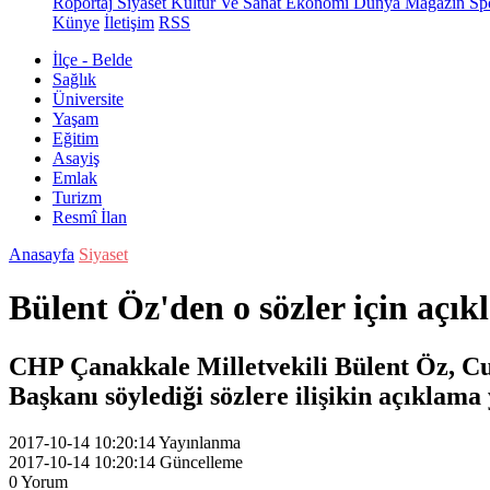
Röportaj
Siyaset
Kültür Ve Sanat
Ekonomi
Dünya
Magazin
Sp
Künye
İletişim
RSS
İlçe - Belde
Sağlık
Üniversite
Yaşam
Eğitim
Asayiş
Emlak
Turizm
Resmî İlan
Anasayfa
Siyaset
Bülent Öz'den o sözler için açı
CHP Çanakkale Milletvekili Bülent Öz, C
Başkanı söylediği sözlere ilişikin açıklama 
2017-10-14 10:20:14
Yayınlanma
2017-10-14 10:20:14
Güncelleme
0
Yorum