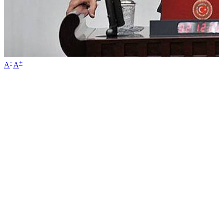
-
+
A
A