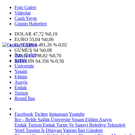
Foto Galeri
Videolar
Canlı Yayın
Günün Haberleri
DOLAR
47,72
%0,19
EURO
55,04
%0,06
G.ALTIN
6.491,26
%-0,02
GÜMÜŞ
94
%0,08
İlçe - Belde
IMKB
13.798,82
%0,70
Sağlık
BITCOIN
64.356
%-0,56
Üniversite
Yaşam
Eğitim
Asayiş
Emlak
Turizm
Resmî İlan
Facebook
Twitter
Instagram
Youtube
İlçe - Belde
Sağlık
Üniversite
Yaşam
Eğitim
Asayiş
Emlak
Turizm
Emlak
Tarım Ve Sanayi
Belediye
Teknoloji
Yerel
Tanıtım
İş Dünyası
Yatırım
İlan
Gündem