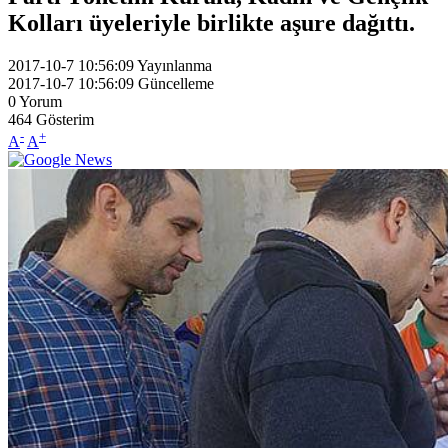
Kolları üyeleriyle birlikte aşure dağıttı.
2017-10-7 10:56:09
Yayınlanma
2017-10-7 10:56:09
Güncelleme
0
Yorum
464
Gösterim
-
+
A
A