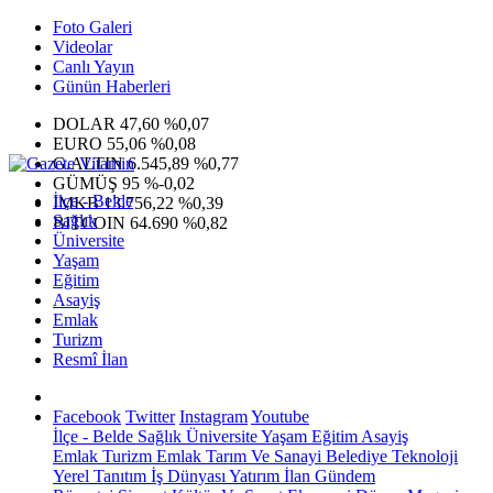
Foto Galeri
Videolar
Canlı Yayın
Günün Haberleri
DOLAR
47,60
%0,07
EURO
55,06
%0,08
G.ALTIN
6.545,89
%0,77
GÜMÜŞ
95
%-0,02
İlçe - Belde
IMKB
13.756,22
%0,39
Sağlık
BITCOIN
64.690
%0,82
Üniversite
Yaşam
Eğitim
Asayiş
Emlak
Turizm
Resmî İlan
Facebook
Twitter
Instagram
Youtube
İlçe - Belde
Sağlık
Üniversite
Yaşam
Eğitim
Asayiş
Emlak
Turizm
Emlak
Tarım Ve Sanayi
Belediye
Teknoloji
Yerel
Tanıtım
İş Dünyası
Yatırım
İlan
Gündem