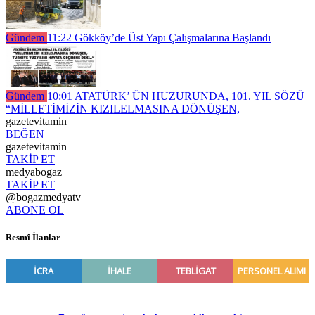
Gündem
11:22
Gökköy’de Üst Yapı Çalışmalarına Başlandı
Gündem
10:01
ATATÜRK’ ÜN HUZURUNDA, 101. YIL SÖZÜ
“MİLLETİMİZİN KIZILELMASINA DÖNÜŞEN,
gazetevitamin
BEĞEN
gazetevitamin
TAKİP ET
medyabogaz
TAKİP ET
@bogazmedyatv
ABONE OL
Resmî İlanlar