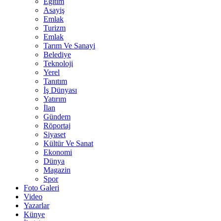
Eğitim
Asayiş
Emlak
Turizm
Emlak
Tarım Ve Sanayi
Belediye
Teknoloji
Yerel
Tanıtım
İş Dünyası
Yatırım
İlan
Gündem
Röportaj
Siyaset
Kültür Ve Sanat
Ekonomi
Dünya
Magazin
Spor
Foto Galeri
Video
Yazarlar
Künye