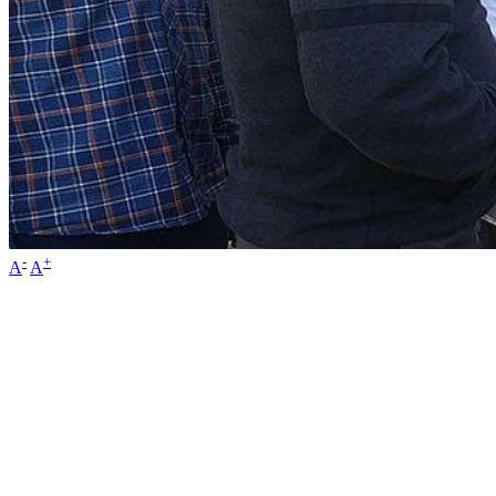
-
+
A
A