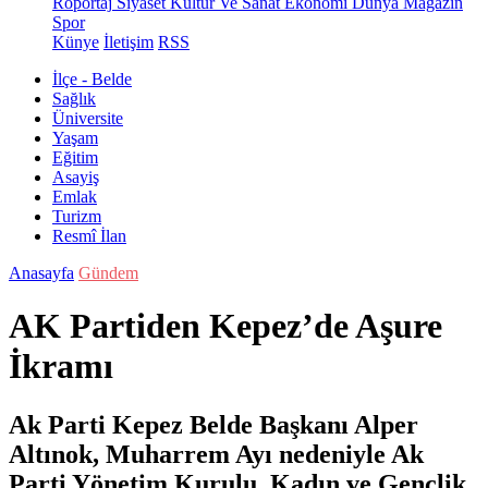
Röportaj
Siyaset
Kültür Ve Sanat
Ekonomi
Dünya
Magazin
Spor
Künye
İletişim
RSS
İlçe - Belde
Sağlık
Üniversite
Yaşam
Eğitim
Asayiş
Emlak
Turizm
Resmî İlan
Anasayfa
Gündem
AK Partiden Kepez’de Aşure
İkramı
Ak Parti Kepez Belde Başkanı Alper
Altınok, Muharrem Ayı nedeniyle Ak
Parti Yönetim Kurulu, Kadın ve Gençlik