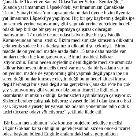
Çanakkale Ticaret ve Sanayi Odası Tamer Selçuk Semizoğlu,“
Şuanda yat limanımızı Lâpseki’deki yat limanımızın Çanakkale
Ticaret Sanayi Odası’nın kapsamında oradaki üyede bizim üyemiz
yat limanımız Lâpseki’ye yapılıyor. Hiç bir şey kaybetmiş değiliz ipe
un sermek yerine yapıyormuş gibi yapmak yerine gerçekten hedefe
odaklı hep birlikte bir şeyler yapmaya çalışırsak olacağını
inanıyorum. 17 madde ticaret odası istiyor diye bir şey istedik.
Kamuoyundan bunu istedik. Bizim meclisimizde kimsenin dikkatini
çekmemiş sadece bir arkadaşımızın dikkatini şu çekmişti. Birinci
madde ile on yedinci madde arada daha 15 tane daha madde var
bunları neden hiç konuşmuyoruz. Birinci maddesi istikrar
istiyoruzdur. Bunu neden söylediniz denildiğinde mecliste aramızda
istikrar istemeyen bir meclis üyesi var mı ya da bir iş adamı var mı
on yedinci madde de yapıyormuş gibi yapmak değil yapan ipe un
seren değil bunlar kimseye eleştiri değil bunu hedef kitlesi kimse
değil herhangi bir siyasi değil ama gerçekten Çanakkale’de bir çok
şey yapılıyormuş gibi yapılıyor biz bunu ticaret ile ilgili olan
kısımlarına mümkün olduğu kadar sizleri aydınlatmaya çalışıyoruz.
Sizlerle beraber çalışmak istiyoruz siyaset ile ilgili olan kısmı o bizi
aşar. Siyaseti siyasetçiler yapsın biz odanın yönetimine talip olduk
taciri tüccarız odayı yönetiyoruz” şeklinde ifade etti.
Bir basın mensubunun “söz konusu projelere belediye meclisi
Ülgür Gökhan karşı olduğunu gerekçesinindi sizden önceki ticaret
odası başkanı bülend Enginle aralarındaki şahsi gerginlikten