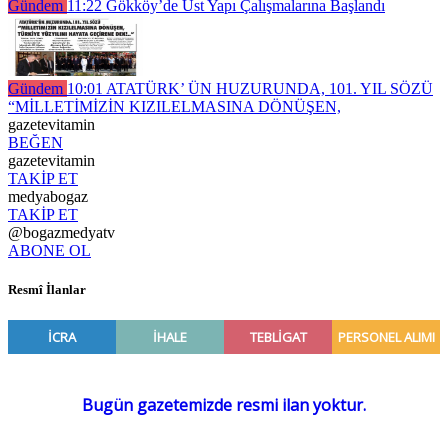
Gündem
11:22
Gökköy’de Üst Yapı Çalışmalarına Başlandı
Gündem
10:01
ATATÜRK’ ÜN HUZURUNDA, 101. YIL SÖZÜ
“MİLLETİMİZİN KIZILELMASINA DÖNÜŞEN,
gazetevitamin
BEĞEN
gazetevitamin
TAKİP ET
medyabogaz
TAKİP ET
@bogazmedyatv
ABONE OL
Resmî İlanlar