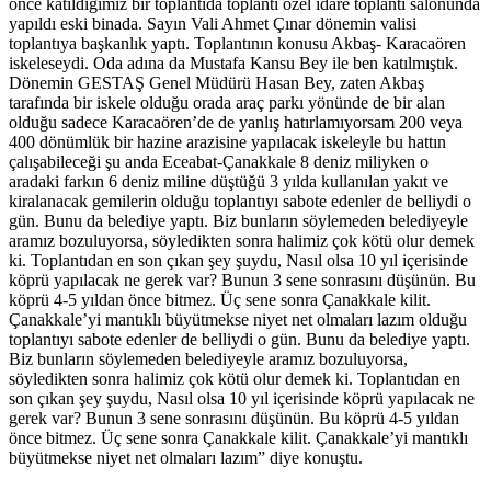
önce katıldığımız bir toplantıda toplantı özel idare toplantı salonunda
yapıldı eski binada. Sayın Vali Ahmet Çınar dönemin valisi
toplantıya başkanlık yaptı. Toplantının konusu Akbaş- Karacaören
iskeleseydi. Oda adına da Mustafa Kansu Bey ile ben katılmıştık.
Dönemin GESTAŞ Genel Müdürü Hasan Bey, zaten Akbaş
tarafında bir iskele olduğu orada araç parkı yönünde de bir alan
olduğu sadece Karacaören’de de yanlış hatırlamıyorsam 200 veya
400 dönümlük bir hazine arazisine yapılacak iskeleyle bu hattın
çalışabileceği şu anda Eceabat-Çanakkale 8 deniz miliyken o
aradaki farkın 6 deniz miline düştüğü 3 yılda kullanılan yakıt ve
kiralanacak gemilerin olduğu toplantıyı sabote edenler de belliydi o
gün. Bunu da belediye yaptı. Biz bunların söylemeden belediyeyle
aramız bozuluyorsa, söyledikten sonra halimiz çok kötü olur demek
ki. Toplantıdan en son çıkan şey şuydu, Nasıl olsa 10 yıl içerisinde
köprü yapılacak ne gerek var? Bunun 3 sene sonrasını düşünün. Bu
köprü 4-5 yıldan önce bitmez. Üç sene sonra Çanakkale kilit.
Çanakkale’yi mantıklı büyütmekse niyet net olmaları lazım olduğu
toplantıyı sabote edenler de belliydi o gün. Bunu da belediye yaptı.
Biz bunların söylemeden belediyeyle aramız bozuluyorsa,
söyledikten sonra halimiz çok kötü olur demek ki. Toplantıdan en
son çıkan şey şuydu, Nasıl olsa 10 yıl içerisinde köprü yapılacak ne
gerek var? Bunun 3 sene sonrasını düşünün. Bu köprü 4-5 yıldan
önce bitmez. Üç sene sonra Çanakkale kilit. Çanakkale’yi mantıklı
büyütmekse niyet net olmaları lazım” diye konuştu.