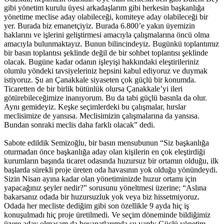
gibi yönetim kurulu üyesi arkadaşlarım gibi herkesin başkanlığa
yönetime meclise aday olabileceği, komiteye aday olabileceği bir
yer. Burada biz emanetçiyiz. Burada 6.800’e yakın üyemizin
haklarını ve işlerini geliştirmesi amacıyla çalışmalarına öncü olma
amacıyla bulunmaktayız. Bunun bilincindeyiz. Bugünkü toplantımız
bir basın toplantısı şeklinde değil de bir sohbet toplantısı şeklinde
olacak. Bugüne kadar odanın işleyişi hakkındaki eleştirileriniz
olumlu yöndeki tavsiyeleriniz hepsini kabul ediyoruz ve duymak
istiyoruz. Şu an Çanakkale siyaseten çok güçlü bir konumda.
Ticaretten de bir birlik bütünlük olursa Çanakkale’yi ileri
götürebileceğimize inanıyorum. Bu da tabi güçlü basınla da olur.
Aynı gemideyiz. Keşke seçimlerdeki bu çalışmalar, hırslar
meclisimize de yansısa. Meclisimizin çalışmalarına da yansısa.
Bundan sonraki meclis daha farklı olacak” dedi.
Sabote edildik Semizoğlu, bir basın mensubunun “Siz başkanlığa
oturmadan önce başkanlığa aday olan kişilerin en çok eleştirdiği
kurumların başında ticaret odasında huzursuz bir ortamın olduğu, ilk
başlarda sürekli proje üreten oda havasının yok olduğu yönündeydi.
Sizin Nisan ayına kadar olan yönetiminizde huzur ortamı için
yapacağınız şeyler nedir?” sorusunu yöneltmesi üzerine; “Aslına
bakarsanız odada bir huzursuzluk yok veya biz hissetmiyoruz.
Odada her mecliste dediğim gibi son özellikle 9 ayda hiç iş
konuşulmadı hiç proje üretilmedi. Ve seçim döneminde bildiğimiz
üzere aday olmasam da beyanatlarımda şu vardı: Güçlü yönetim