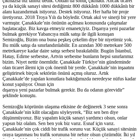
çıkmazsa biz talibiz dedik. Ondan da sonuç çıkmadı. Ancak ticaret
ya da küçük sanayi sitesi dediğimiz 800 dükkânlı 1000 dükkânlı bir
alanı kazandırmak istiyoruz. Destek istiyoruz. Her hafta bir proje
üretiyoruz. 2018 Troya Yılı da böyledir. Ortak akıl ve sinerji bir yere
varmıştır. Çanakkale’nin önünün açılması konusunda çalışmalar
başlatacağız. Biz kavga etmeyiz emanetçiyiz. Dışarıya yeni pazarlar
bulmak gerekiyor Yabancıya mülk satışı ile ilgili konuşan
Semizoğlu, Bizim ona buna peşkeş çekelim diye bir niyetimiz yok.
Bu mülk satışı da sınırlandırılabilir. En azından 300 metrekare 500
metrekareye kadar daire satışı serbest bırakılabilir. Bugün İstanbul,
Hatay, Edirne serbestse, Artvin serbestse bunların hepsi sınırlarımız
bizim. Niyet nettir önemlidir. Çanakkale Türkiye’nin gündeminde
olan ticaret âlemi için çok önemli bir yerde. Çanakkale’nin inşaatını
geliştirirsek birçok sektörün önünü açmış oluruz. Artık
Çanakkale’de yapılan konutlara baktığımızda neredeyse nüfus kadar
konut yapılıyor. Onun için
dışarıya yeni pazarlar bulmak gerekir. Bu da odanın görevidir”
şeklinde konuştu.
Semizoğlu köprünün ulaşıma etkisine de değinerek 3 sene sonra
Çanakkale’nin kilit olacağını söyleyerek, “Biz sen ben diye
düşünmüyoruz. Biz yapalım küçük sanayi yardımcı olsun, onlar
yapsın biz olalım. Sen ben yok biz varız. Esnaf için varız.
Çanakkale’nin çok ciddi bir trafik sorunu var. Küçük sanayi sitesinin
oraya taşınması bu trafik sorununa bir nebze olsun çözümdür. İki yıl