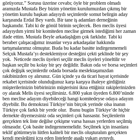
görüyoruz.” Sorusu üzerine cevabı; öyle bir problem olmadı
aramızda Mustafa Bey bizim yönetim kurulumuzdan çıkmış bir
yönetim kurulu başkan adayıydı seçimlerde somut belirgin aday
karşısında Erdal Bey vardı. Bir tane iş adamları derneğinin
başkanıdır. Tabi ki de gönül birinin seçilecek. Ben meclis üyesi
adayıydım yirmi bir komiteden meclise girmek istediğimi her zaman
ifade ettim. Mustafa Beyle arkadaşlığım çok farklıdır. Tabi ki
beraber çalışacağımız insanlar veya arkadaşalar hakkında
tartışmalarımız olmuştur. Buda bu kadar basitte indirgenmemeli
Selçuk Mustafa’yı desteklemiyor desteğini çekti şeklinde bir şey
yok. Neticede meclis üyeleri seçilir meclis üyeleri yöneltilir ve
başkan seçilir bu kolay bir şey değildir. Bakın oda ve borsa seçimleri
çok değişik seçimlerdir odada borsada meslektaşımızdan
rakibinizden oy alırsınız. Gün içinde ya da ticari hayat içerisinde
rekabet içerisinde olunduğunuz karşı karşıya ihaleye girdiğiniz
müşterilerinizin birbirinizin müşterisini ikna ettiğiniz rakiplerinizden
oy alarak Melis üyesi seçilirsiniz. 6.800 yakın üyeden 6.800’nünde
ben meclise adayım diyebileceği hangi komitedeyse odaya adayım
diyebilir. Bu demokrasi Türkiye’nin birçok yerinde olsa inanın
Türkiye çok farklı bir yerde olur. Bunu bugün Türkiye’de hiçbir
dernekte diyemezsiniz oda seçimleri çok hassastır. Seçilenlerin
gerçekten tek liste değilse çekişme varsa hassas yerlerden seçilmiş
olmasıdır. Çok basite indirgenmemelidir. Seçilmek için insanlara
teklif götürmeyin lütfen kaliteli bir meclis oluşturalım gerçekten
kendi mesleğimi icra eden listelerde aşağı yukarı aynıydı.