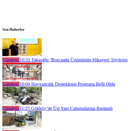
Son Haberler
Gündem
10:32
Takaoğlu ‘Bozcaada Üzümünün Hikayesi’ Söyleşişi
Gündem
10:09
Hayvancılık Destekleme Programı Belli Oldu
Gündem
11:25
Gökköy’de Üst Yapı Çalışmalarına Başlandı