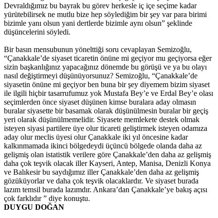
Devraldığımız bu bayrak bu görev herkesle iç içe seçime kadar
yürütebilirsek ne mutlu bize hep söylediğim bir şey var para birimi
bizimle yanı olsun yani dertlerde bizimle aynı olsun” şeklinde
düşüncelerini söyledi.
Bir basın mensubunun yönelttiği soru cevaplayan Semizoğlu,
“Çanakkale’de siyaset ticaretin önüne mi geçiyor mu geçiyorsa eğer
sizin başkanlığınız yapacağınız dönemde bu görüşü ve ya bu olayı
nasıl değiştirmeyi düşünüyorsunuz? Semizoğlu, “Çanakkale’de
siyasetin önüne mi geçiyor ben buna bir şey diyemem bizim siyaset
ile ilgili hiçbir tasarrufumuz yok Mustafa Bey’e ve Erdal Bey’e olası
seçimlerden önce siyaset düşünen kimse buralara aday olmasın
buralar siyasette bir basamak olarak düşünülmesin buralar bir geçiş
yeri olarak düşünülmemelidir. Siyasete memlekete destek olmak
isteyen siyasi partilere üye olur ticareti geliştirmek isteyen odamıza
aday olur meclis üyesi olur Çanakkale iki yıl öncesine kadar
kalkınmamada ikinci bölgedeydi üçüncü bölgede olanda daha az
gelişmiş olan istatistik verilere göre Çanakkale’den daha az gelişmiş
daha çok teşvik olacak iller Kayseri, Antep, Manisa, Denizli Konya
ve Balıkesir bu saydığımız iller Çanakkale’den daha az gelişmiş
gözüküyorlar ve daha çok teşvik olacaklardır. Ve siyaset burada
lazım temsil burada lazımdır. Ankara’dan Çanakkale’ye bakış açısı
çok farklıdır ” diye konuştu.
DUYGU DOĞAN