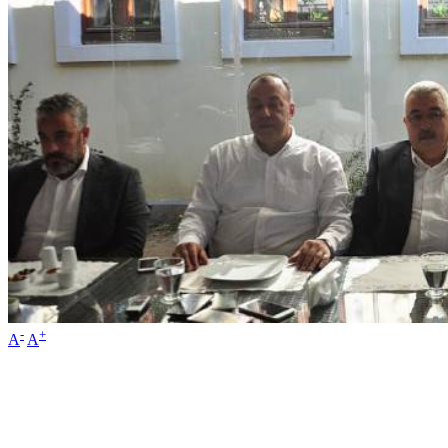
-
+
A
A