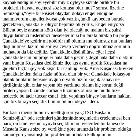
kaynaklandığını söyleyebilir miyiz öyleyse sizinle birlikte bu
projelerin hayata geçmesi söz konusu olur mu?” sorusu üzerine
Semizoğlu,“öyle bir kişisel olaydan dolayı engellendiğine
inanmıyorum engelleniyorsa çok yazık çünkü kaybeden burada
gerçekten Çanakkale oluyor hepimiz oluyoruz. Engelleniyorsa
Bülent beyle arasının kötü olan iyi olacağı ne malum biz şahsi
duygularımızı hislerimizi meselelerimizi bir tarafa bırakıp bu proje
Çanakkale’ye getirir mi götürür mü olumlu mu olumsuz mu bunları
düşünülmesi lazım bu soruya cevap vermem doğru olmaz sorunun
muhatabı da biz değiliz. Çanakkale düşünülürse eğer hepsi
Çanakkale için bu projeler hala daha geçmiş değil hala daha olabilir
yani bugün Kuşadası dediğimiz ilçe kış ayına girdik Kuşadası’na
gidelim hiçbir şey yok kışın bir canlılığı yok. Ama Kuşadası köyken
Çanakkale’den daha fazla nüfusu olan bir yer Çanakkale lokasyon
olarak bunların hepsine uygun o yaptı bizim küçük sanayi ile
girdiğimiz gibi onlar yapsın biz yardımcı olalım hiç sorun değil
birileri yapsın bizimde çorbada tuzumuz olursa ne mutlu bize
neticede bu tacir tüccar esnaf için yapılmış bir şey bunların hakları
için biz buraya seçildik bunun bilincindeyiz” dedi.
Bir basın mensubunun yönelttiği soruya ÇTSO Başkanı
Semizoğlu,“ oda seçimleri gündeminde seçimlerin ertelenmesi ben
hariç on tane üyenin oyuyla seçildim bu üyelerden bir tanesi de
Mustafa Kansu size oy verdiğine göre aranızda bir problem olduğu
kamuoyun yansımıştı bu problemin ortadan kalktığını mı