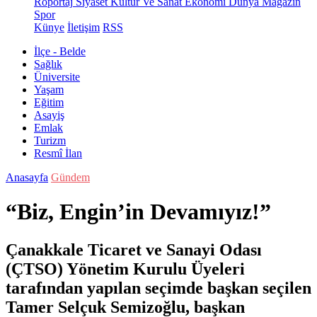
Röportaj
Siyaset
Kültür Ve Sanat
Ekonomi
Dünya
Magazin
Spor
Künye
İletişim
RSS
İlçe - Belde
Sağlık
Üniversite
Yaşam
Eğitim
Asayiş
Emlak
Turizm
Resmî İlan
Anasayfa
Gündem
“Biz, Engin’in Devamıyız!”
Çanakkale Ticaret ve Sanayi Odası
(ÇTSO) Yönetim Kurulu Üyeleri
tarafından yapılan seçimde başkan seçilen
Tamer Selçuk Semizoğlu, başkan