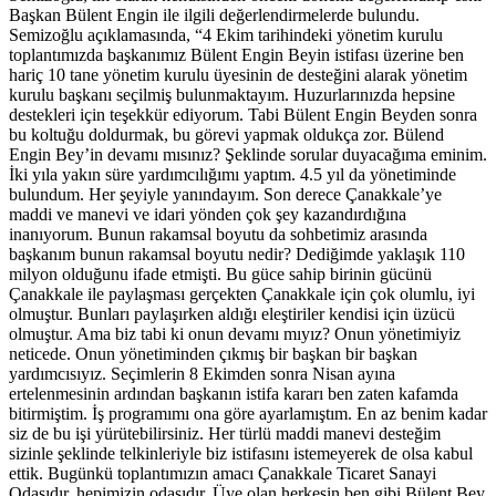
Başkan Bülent Engin ile ilgili değerlendirmelerde bulundu.
Semizoğlu açıklamasında, “4 Ekim tarihindeki yönetim kurulu
toplantımızda başkanımız Bülent Engin Beyin istifası üzerine ben
hariç 10 tane yönetim kurulu üyesinin de desteğini alarak yönetim
kurulu başkanı seçilmiş bulunmaktayım. Huzurlarınızda hepsine
destekleri için teşekkür ediyorum. Tabi Bülent Engin Beyden sonra
bu koltuğu doldurmak, bu görevi yapmak oldukça zor. Bülend
Engin Bey’in devamı mısınız? Şeklinde sorular duyacağıma eminim.
İki yıla yakın süre yardımcılığımı yaptım. 4.5 yıl da yönetiminde
bulundum. Her şeyiyle yanındayım. Son derece Çanakkale’ye
maddi ve manevi ve idari yönden çok şey kazandırdığına
inanıyorum. Bunun rakamsal boyutu da sohbetimiz arasında
başkanım bunun rakamsal boyutu nedir? Dediğimde yaklaşık 110
milyon olduğunu ifade etmişti. Bu güce sahip birinin gücünü
Çanakkale ile paylaşması gerçekten Çanakkale için çok olumlu, iyi
olmuştur. Bunları paylaşırken aldığı eleştiriler kendisi için üzücü
olmuştur. Ama biz tabi ki onun devamı mıyız? Onun yönetimiyiz
neticede. Onun yönetiminden çıkmış bir başkan bir başkan
yardımcısıyız. Seçimlerin 8 Ekimden sonra Nisan ayına
ertelenmesinin ardından başkanın istifa kararı ben zaten kafamda
bitirmiştim. İş programımı ona göre ayarlamıştım. En az benim kadar
siz de bu işi yürütebilirsiniz. Her türlü maddi manevi desteğim
sizinle şeklinde telkinleriyle biz istifasını istemeyerek de olsa kabul
ettik. Bugünkü toplantımızın amacı Çanakkale Ticaret Sanayi
Odasıdır, hepimizin odasıdır. Üye olan herkesin ben gibi Bülent Bey