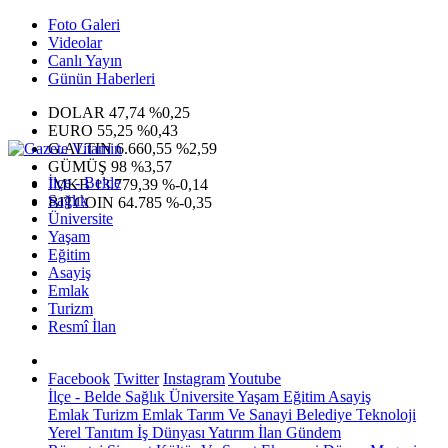
Foto Galeri
Videolar
Canlı Yayın
Günün Haberleri
DOLAR
47,74
%0,25
EURO
55,25
%0,43
G.ALTIN
6.660,55
%2,59
GÜMÜŞ
98
%3,57
İlçe - Belde
IMKB
13.779,39
%-0,14
Sağlık
BITCOIN
64.785
%-0,35
Üniversite
Yaşam
Eğitim
Asayiş
Emlak
Turizm
Resmî İlan
Facebook
Twitter
Instagram
Youtube
İlçe - Belde
Sağlık
Üniversite
Yaşam
Eğitim
Asayiş
Emlak
Turizm
Emlak
Tarım Ve Sanayi
Belediye
Teknoloji
Yerel
Tanıtım
İş Dünyası
Yatırım
İlan
Gündem