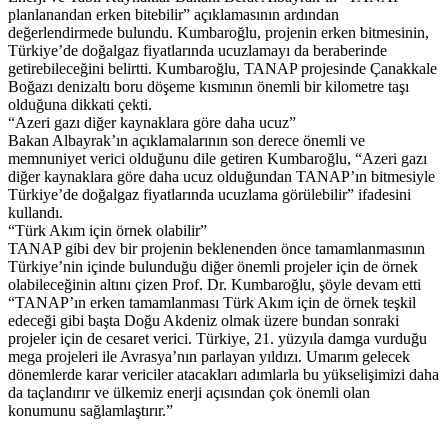
planlanandan erken bitebilir” açıklamasının ardından
değerlendirmede bulundu. Kumbaroğlu, projenin erken bitmesinin,
Türkiye’de doğalgaz fiyatlarında ucuzlamayı da beraberinde
getirebileceğini belirtti. Kumbaroğlu, TANAP projesinde Çanakkale
Boğazı denizaltı boru döşeme kısmının önemli bir kilometre taşı
olduğuna dikkati çekti.
“Azeri gazı diğer kaynaklara göre daha ucuz”
Bakan Albayrak’ın açıklamalarının son derece önemli ve
memnuniyet verici olduğunu dile getiren Kumbaroğlu, “Azeri gazı
diğer kaynaklara göre daha ucuz olduğundan TANAP’ın bitmesiyle
Türkiye’de doğalgaz fiyatlarında ucuzlama görülebilir” ifadesini
kullandı.
“Türk Akım için örnek olabilir”
TANAP gibi dev bir projenin beklenenden önce tamamlanmasının
Türkiye’nin içinde bulunduğu diğer önemli projeler için de örnek
olabileceğinin altını çizen Prof. Dr. Kumbaroğlu, şöyle devam etti
“TANAP’ın erken tamamlanması Türk Akım için de örnek teşkil
edeceği gibi başta Doğu Akdeniz olmak üzere bundan sonraki
projeler için de cesaret verici. Türkiye, 21. yüzyıla damga vurduğu
mega projeleri ile Avrasya’nın parlayan yıldızı. Umarım gelecek
dönemlerde karar vericiler atacakları adımlarla bu yükselişimizi daha
da taçlandırır ve ülkemiz enerji açısından çok önemli olan
konumunu sağlamlaştırır.”