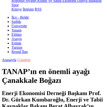
Röportaj
Siyaset
Kültür Ve Sanat
Ekonomi
Dünya
Magazin
Spor
Künye
İletişim
RSS
İlçe - Belde
Sağlık
Üniversite
Yaşam
Eğitim
Asayiş
Emlak
Turizm
Resmî İlan
Anasayfa
Gündem
TANAP’ın en önemli ayağı
Çanakkale Boğazı
Enerji Ekonomisi Derneği Başkanı Prof.
Dr. Gürkan Kumbaroğlu, Enerji ve Tabii
Kaynaklar Bakanı Berat Albayrak’ın