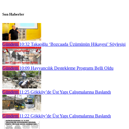
Son Haberler
Gündem
10:32
Takaoğlu ‘Bozcaada Üzümünün Hikayesi’ Söyleşişi
Gündem
10:09
Hayvancılık Destekleme Programı Belli Oldu
Gündem
11:25
Gökköy’de Üst Yapı Çalışmalarına Başlandı
Gündem
11:22
Gökköy’de Üst Yapı Çalışmalarına Başlandı