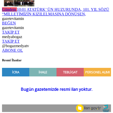
Gündem
10:01
ATATÜRK’ ÜN HUZURUNDA, 101. YIL SÖZÜ
“MİLLETİMİZİN KIZILELMASINA DÖNÜŞEN,
gazetevitamin
BEĞEN
gazetevitamin
TAKİP ET
medyabogaz
TAKİP ET
@bogazmedyatv
ABONE OL
Resmî İlanlar