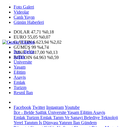
Foto Galeri
Videolar
Canlı Yayın
Günün Haberleri
DOLAR
47,71
%0,18
EURO
55,05
%0,07
G.ALTIN
6.623,94
%2,02
GÜMÜŞ
99
%4,74
İlçe - Belde
IMKB
13.817,00
%0,13
Sağlık
BITCOIN
64.963
%0,59
Üniversite
Yaşam
Eğitim
Asayiş
Emlak
Turizm
Resmî İlan
Facebook
Twitter
Instagram
Youtube
İlçe - Belde
Sağlık
Üniversite
Yaşam
Eğitim
Asayiş
Emlak
Turizm
Emlak
Tarım Ve Sanayi
Belediye
Teknoloji
Yerel
Tanıtım
İş Dünyası
Yatırım
İlan
Gündem