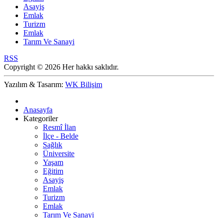
Asayiş
Emlak
Turizm
Emlak
Tarım Ve Sanayi
RSS
Copyright © 2026 Her hakkı saklıdır.
Yazılım & Tasarım:
WK Bilişim
Anasayfa
Kategoriler
Resmî İlan
İlçe - Belde
Sağlık
Üniversite
Yaşam
Eğitim
Asayiş
Emlak
Turizm
Emlak
Tarım Ve Sanayi