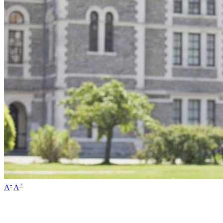
-
+
A
A