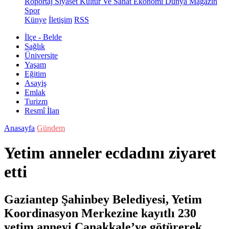
Röportaj
Siyaset
Kültür Ve Sanat
Ekonomi
Dünya
Magazin
Spor
Künye
İletişim
RSS
İlçe - Belde
Sağlık
Üniversite
Yaşam
Eğitim
Asayiş
Emlak
Turizm
Resmî İlan
Anasayfa
Gündem
Yetim anneler ecdadını ziyaret
etti
Gaziantep Şahinbey Belediyesi, Yetim
Koordinasyon Merkezine kayıtlı 230
yetim anneyi Çanakkale’ye götürerek