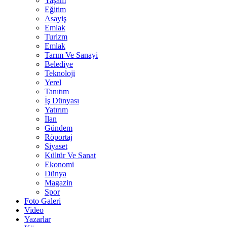
Yaşam
Eğitim
Asayiş
Emlak
Turizm
Emlak
Tarım Ve Sanayi
Belediye
Teknoloji
Yerel
Tanıtım
İş Dünyası
Yatırım
İlan
Gündem
Röportaj
Siyaset
Kültür Ve Sanat
Ekonomi
Dünya
Magazin
Spor
Foto Galeri
Video
Yazarlar