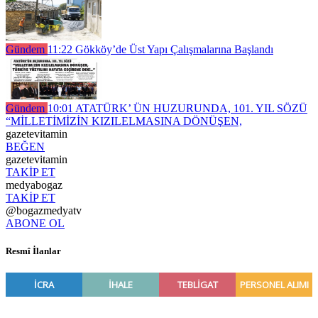
Gündem
11:22
Gökköy’de Üst Yapı Çalışmalarına Başlandı
Gündem
10:01
ATATÜRK’ ÜN HUZURUNDA, 101. YIL SÖZÜ
“MİLLETİMİZİN KIZILELMASINA DÖNÜŞEN,
gazetevitamin
BEĞEN
gazetevitamin
TAKİP ET
medyabogaz
TAKİP ET
@bogazmedyatv
ABONE OL
Resmî İlanlar