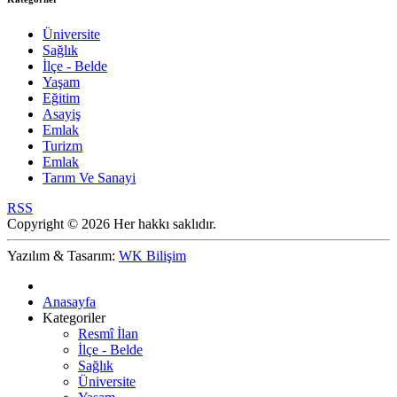
Üniversite
Sağlık
İlçe - Belde
Yaşam
Eğitim
Asayiş
Emlak
Turizm
Emlak
Tarım Ve Sanayi
RSS
Copyright © 2026 Her hakkı saklıdır.
Yazılım & Tasarım:
WK Bilişim
Anasayfa
Kategoriler
Resmî İlan
İlçe - Belde
Sağlık
Üniversite