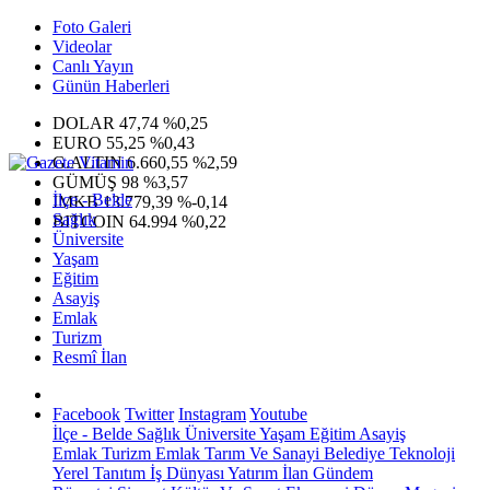
Foto Galeri
Videolar
Canlı Yayın
Günün Haberleri
DOLAR
47,74
%0,25
EURO
55,25
%0,43
G.ALTIN
6.660,55
%2,59
GÜMÜŞ
98
%3,57
İlçe - Belde
IMKB
13.779,39
%-0,14
Sağlık
BITCOIN
64.994
%0,22
Üniversite
Yaşam
Eğitim
Asayiş
Emlak
Turizm
Resmî İlan
Facebook
Twitter
Instagram
Youtube
İlçe - Belde
Sağlık
Üniversite
Yaşam
Eğitim
Asayiş
Emlak
Turizm
Emlak
Tarım Ve Sanayi
Belediye
Teknoloji
Yerel
Tanıtım
İş Dünyası
Yatırım
İlan
Gündem