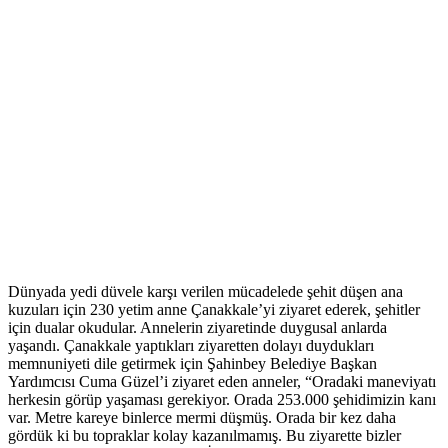
Dünyada yedi düvele karşı verilen mücadelede şehit düşen ana
kuzuları için 230 yetim anne Çanakkale’yi ziyaret ederek, şehitler
için dualar okudular. Annelerin ziyaretinde duygusal anlarda
yaşandı. Çanakkale yaptıkları ziyaretten dolayı duydukları
memnuniyeti dile getirmek için Şahinbey Belediye Başkan
Yardımcısı Cuma Güzel’i ziyaret eden anneler, “Oradaki maneviyatı
herkesin görüp yaşaması gerekiyor. Orada 253.000 şehidimizin kanı
var. Metre kareye binlerce mermi düşmüş. Orada bir kez daha
gördük ki bu topraklar kolay kazanılmamış. Bu ziyarette bizler