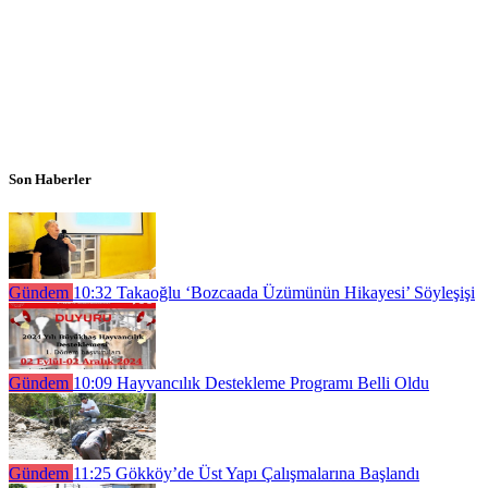
Son Haberler
Gündem
10:32
Takaoğlu ‘Bozcaada Üzümünün Hikayesi’ Söyleşişi
Gündem
10:09
Hayvancılık Destekleme Programı Belli Oldu
Gündem
11:25
Gökköy’de Üst Yapı Çalışmalarına Başlandı