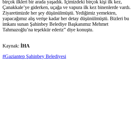
birçok ilkleri bir arada yaşadık. İçimizdeki birçok kişi ilk kez,
Çanakkale’ye giderken, uçağa ve vapura ilk kez binenlerde vardı.
Ziyaretimizde her şey düşünülmüştü. Yediğimiz yemekten,
yapacağımız alış verişe kadar her detay düşünülmüştü. Bizleri bu
imkanı sunan Şahinbey Belediye Başkanımız Mehmet
Tahmazoğlu’na teşekkür ederiz” diye konuştu.
Kaynak:
İHA
#Gaziantep Şahinbey Belediyesi