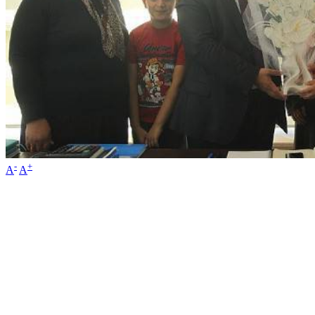
-
+
A
A