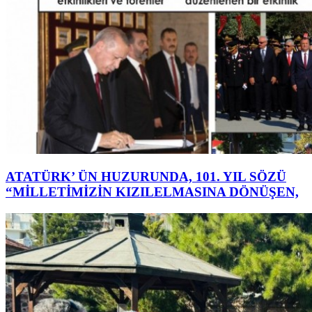
ATATÜRK’ ÜN HUZURUNDA, 101. YIL SÖZÜ
“MİLLETİMİZİN KIZILELMASINA DÖNÜŞEN,