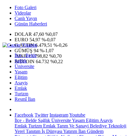
Foto Galeri
Videolar
Canlı Yayın
Günün Haberleri
DOLAR
47,60
%0,07
EURO
54,97
%-0,07
G.ALTIN
6.479,51
%-0,26
GÜMÜŞ
94
%-1,07
İlçe - Belde
IMKB
13.798,82
%0,70
Sağlık
BITCOIN
64.732
%0,22
Üniversite
Yaşam
Eğitim
Asayiş
Emlak
Turizm
Resmî İlan
Facebook
Twitter
Instagram
Youtube
İlçe - Belde
Sağlık
Üniversite
Yaşam
Eğitim
Asayiş
Emlak
Turizm
Emlak
Tarım Ve Sanayi
Belediye
Teknoloji
Yerel
Tanıtım
İş Dünyası
Yatırım
İlan
Gündem