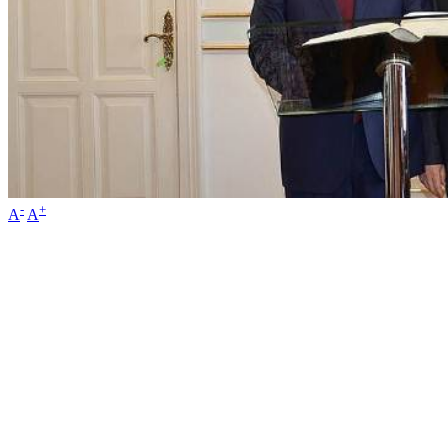
-
+
A
A