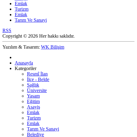
Emlak
Turizm
Emlak
Tarım Ve Sanayi
RSS
Copyright © 2026 Her hakkı saklıdır.
Yazılım & Tasarım:
WK Bilişim
Anasayfa
Kategoriler
Resmî İlan
İlçe - Belde
Sağlık
Üniversite
Yaşam
Eğitim
Asayiş
Emlak
Turizm
Emlak
Tarım Ve Sanayi
Belediye