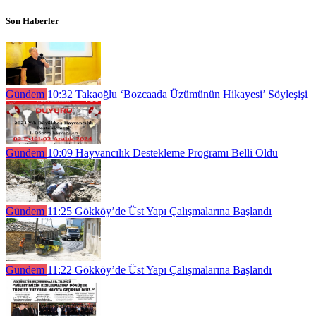
Son Haberler
Gündem
10:32
Takaoğlu ‘Bozcaada Üzümünün Hikayesi’ Söyleşişi
Gündem
10:09
Hayvancılık Destekleme Programı Belli Oldu
Gündem
11:25
Gökköy’de Üst Yapı Çalışmalarına Başlandı
Gündem
11:22
Gökköy’de Üst Yapı Çalışmalarına Başlandı