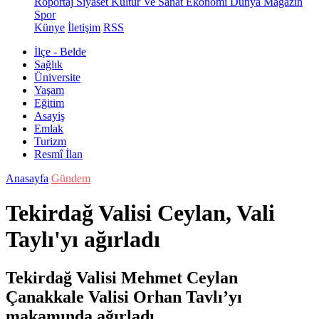
Röportaj
Siyaset
Kültür Ve Sanat
Ekonomi
Dünya
Magazin
Spor
Künye
İletişim
RSS
İlçe - Belde
Sağlık
Üniversite
Yaşam
Eğitim
Asayiş
Emlak
Turizm
Resmî İlan
Anasayfa
Gündem
Tekirdağ Valisi Ceylan, Vali
Taylı'yı ağırladı
Tekirdağ Valisi Mehmet Ceylan
Çanakkale Valisi Orhan Tavlı’yı
makamında ağırladı.