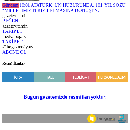
Gündem
10:01
ATATÜRK’ ÜN HUZURUNDA, 101. YIL SÖZÜ
“MİLLETİMİZİN KIZILELMASINA DÖNÜŞEN,
gazetevitamin
BEĞEN
gazetevitamin
TAKİP ET
medyabogaz
TAKİP ET
@bogazmedyatv
ABONE OL
Resmî İlanlar