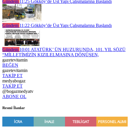
Gündem
11:25
Gökköy’de Üst Yapı Çalışmalarına Başlandı
Gündem
11:22
Gökköy’de Üst Yapı Çalışmalarına Başlandı
Gündem
10:01
ATATÜRK’ ÜN HUZURUNDA, 101. YIL SÖZÜ
“MİLLETİMİZİN KIZILELMASINA DÖNÜŞEN,
gazetevitamin
BEĞEN
gazetevitamin
TAKİP ET
medyabogaz
TAKİP ET
@bogazmedyatv
ABONE OL
Resmî İlanlar