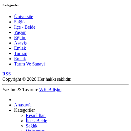
Kategoriler
Üniversite
Sağlık
İlçe - Belde
Yaşam
Eğitim
Asayiş
Emlak
Turizm
Emlak
Tarım Ve Sanayi
RSS
Copyright © 2026 Her hakkı saklıdır.
Yazılım & Tasarım:
WK Bilişim
Anasayfa
Kategoriler
Resmî İlan
İlçe - Belde
Sağlık