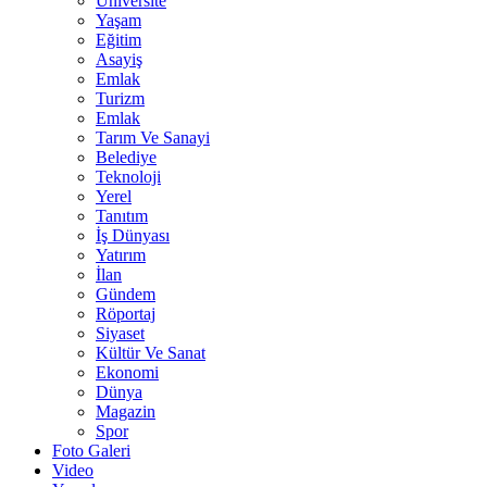
Üniversite
Yaşam
Eğitim
Asayiş
Emlak
Turizm
Emlak
Tarım Ve Sanayi
Belediye
Teknoloji
Yerel
Tanıtım
İş Dünyası
Yatırım
İlan
Gündem
Röportaj
Siyaset
Kültür Ve Sanat
Ekonomi
Dünya
Magazin
Spor
Foto Galeri
Video