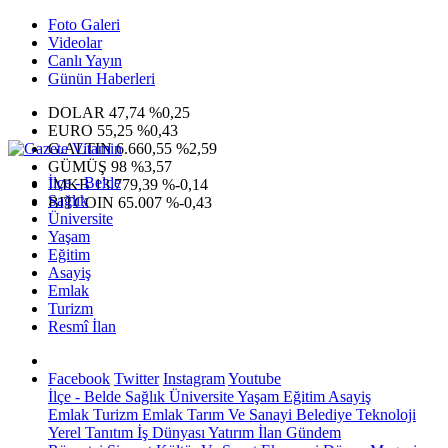
Foto Galeri
Videolar
Canlı Yayın
Günün Haberleri
DOLAR
47,74
%0,25
EURO
55,25
%0,43
G.ALTIN
6.660,55
%2,59
GÜMÜŞ
98
%3,57
İlçe - Belde
IMKB
13.779,39
%-0,14
Sağlık
BITCOIN
65.007
%-0,43
Üniversite
Yaşam
Eğitim
Asayiş
Emlak
Turizm
Resmî İlan
Facebook
Twitter
Instagram
Youtube
İlçe - Belde
Sağlık
Üniversite
Yaşam
Eğitim
Asayiş
Emlak
Turizm
Emlak
Tarım Ve Sanayi
Belediye
Teknoloji
Yerel
Tanıtım
İş Dünyası
Yatırım
İlan
Gündem