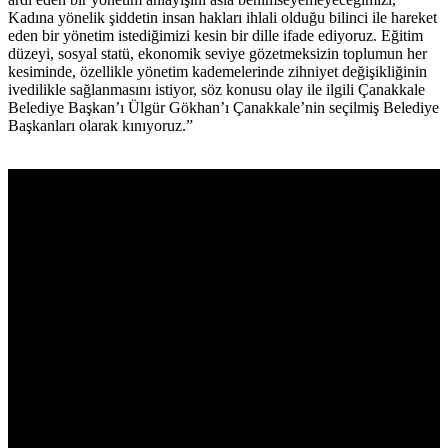
Kadına yönelik şiddetin insan hakları ihlali olduğu bilinci ile hareket
eden bir yönetim istediğimizi kesin bir dille ifade ediyoruz. Eğitim
düzeyi, sosyal statü, ekonomik seviye gözetmeksizin toplumun her
kesiminde, özellikle yönetim kademelerinde zihniyet değişikliğinin
ivedilikle sağlanmasını istiyor, söz konusu olay ile ilgili Çanakkale
Belediye Başkan’ı Ülgür Gökhan’ı Çanakkale’nin seçilmiş Belediye
Başkanları olarak kınıyoruz.”