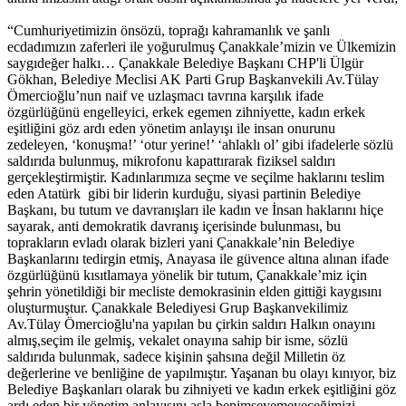
“Cumhuriyetimizin önsözü, toprağı kahramanlık ve şanlı
ecdadımızın zaferleri ile yoğurulmuş Çanakkale’mizin ve Ülkemizin
saygıdeğer halkı… Çanakkale Belediye Başkanı CHP'li Ülgür
Gökhan, Belediye Meclisi AK Parti Grup Başkanvekili Av.Tülay
Ömercioğlu’nun naif ve uzlaşmacı tavrına karşılık ifade
özgürlüğünü engelleyici, erkek egemen zihniyette, kadın erkek
eşitliğini göz ardı eden yönetim anlayışı ile insan onurunu
zedeleyen, ‘konuşma!’ ‘otur yerine!’ ‘ahlaklı ol’ gibi ifadelerle sözlü
saldırıda bulunmuş, mikrofonu kapattırarak fiziksel saldırı
gerçekleştirmiştir. Kadınlarımıza seçme ve seçilme haklarını teslim
eden Atatürk gibi bir liderin kurduğu, siyasi partinin Belediye
Başkanı, bu tutum ve davranışları ile kadın ve İnsan haklarını hiçe
sayarak, anti demokratik davranış içerisinde bulunması, bu
toprakların evladı olarak bizleri yani Çanakkale’nin Belediye
Başkanlarını tedirgin etmiş, Anayasa ile güvence altına alınan ifade
özgürlüğünü kısıtlamaya yönelik bir tutum, Çanakkale’miz için
şehrin yönetildiği bir mecliste demokrasinin elden gittiği kaygısını
oluşturmuştur. Çanakkale Belediyesi Grup Başkanvekilimiz
Av.Tülay Ömercioğlu'na yapılan bu çirkin saldırı Halkın onayını
almış,seçim ile gelmiş, vekalet onayına sahip bir isme, sözlü
saldırıda bulunmak, sadece kişinin şahsına değil Milletin öz
değerlerine ve benliğine de yapılmıştır. Yaşanan bu olayı kınıyor, biz
Belediye Başkanları olarak bu zihniyeti ve kadın erkek eşitliğini göz
ardı eden bir yönetim anlayışını asla benimseyemeyeceğimizi,