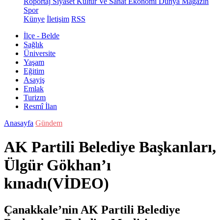
Röportaj
Siyaset
Kültür Ve Sanat
Ekonomi
Dünya
Magazin
Spor
Künye
İletişim
RSS
İlçe - Belde
Sağlık
Üniversite
Yaşam
Eğitim
Asayiş
Emlak
Turizm
Resmî İlan
Anasayfa
Gündem
AK Partili Belediye Başkanları,
Ülgür Gökhan’ı
kınadı(VİDEO)
Çanakkale’nin AK Partili Belediye