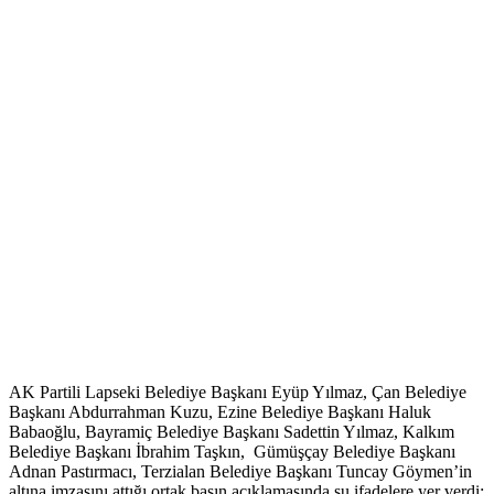
AK Partili Lapseki Belediye Başkanı Eyüp Yılmaz, Çan Belediye
Başkanı Abdurrahman Kuzu, Ezine Belediye Başkanı Haluk
Babaoğlu, Bayramiç Belediye Başkanı Sadettin Yılmaz, Kalkım
Belediye Başkanı İbrahim Taşkın, Gümüşçay Belediye Başkanı
Adnan Pastırmacı, Terzialan Belediye Başkanı Tuncay Göymen’in
altına imzasını attığı ortak basın açıklamasında şu ifadelere yer verdi;