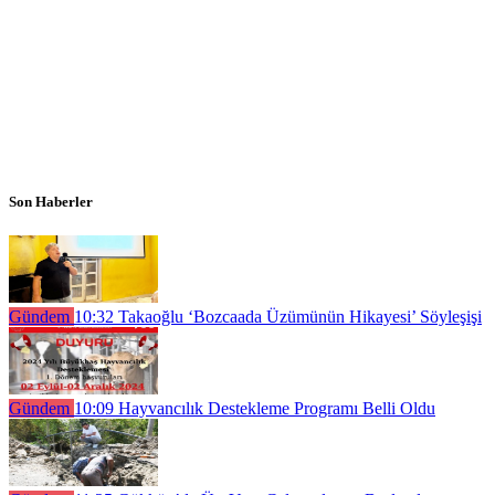
Son Haberler
Gündem
10:32
Takaoğlu ‘Bozcaada Üzümünün Hikayesi’ Söyleşişi
Gündem
10:09
Hayvancılık Destekleme Programı Belli Oldu