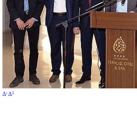
-
+
A
A