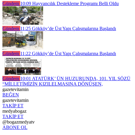
Gündem
10:09
Hayvancılık Destekleme Programı Belli Oldu
Gündem
11:25
Gökköy’de Üst Yapı Çalışmalarına Başlandı
Gündem
11:22
Gökköy’de Üst Yapı Çalışmalarına Başlandı
Gündem
10:01
ATATÜRK’ ÜN HUZURUNDA, 101. YIL SÖZÜ
“MİLLETİMİZİN KIZILELMASINA DÖNÜŞEN,
gazetevitamin
BEĞEN
gazetevitamin
TAKİP ET
medyabogaz
TAKİP ET
@bogazmedyatv
ABONE OL