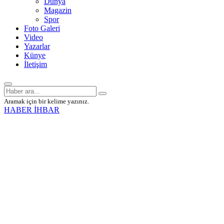
Dünya
Magazin
Spor
Foto Galeri
Video
Yazarlar
Künye
İletişim
Aramak için bir kelime yazınız.
HABER İHBAR