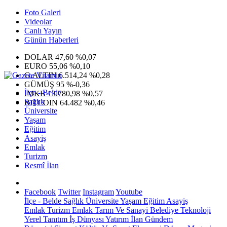
Foto Galeri
Videolar
Canlı Yayın
Günün Haberleri
DOLAR
47,60
%0,07
EURO
55,06
%0,10
G.ALTIN
6.514,24
%0,28
GÜMÜŞ
95
%-0,36
İlçe - Belde
IMKB
13.780,98
%0,57
Sağlık
BITCOIN
64.482
%0,46
Üniversite
Yaşam
Eğitim
Asayiş
Emlak
Turizm
Resmî İlan
Facebook
Twitter
Instagram
Youtube
İlçe - Belde
Sağlık
Üniversite
Yaşam
Eğitim
Asayiş
Emlak
Turizm
Emlak
Tarım Ve Sanayi
Belediye
Teknoloji
Yerel
Tanıtım
İş Dünyası
Yatırım
İlan
Gündem