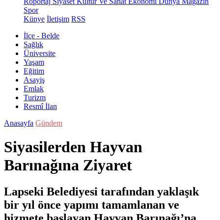
Röportaj
Siyaset
Kültür Ve Sanat
Ekonomi
Dünya
Magazin
Spor
Künye
İletişim
RSS
İlçe - Belde
Sağlık
Üniversite
Yaşam
Eğitim
Asayiş
Emlak
Turizm
Resmî İlan
Anasayfa
Gündem
Siyasilerden Hayvan
Barınağına Ziyaret
Lapseki Belediyesi tarafından yaklaşık
bir yıl önce yapımı tamamlanan ve
hizmete başlayan Hayvan Barınağı’na