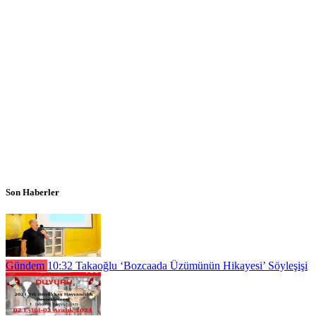
Son Haberler
Gündem
10:32
Takaoğlu ‘Bozcaada Üzümünün Hikayesi’ Söyleşişi