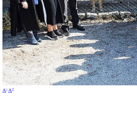
-
+
A
A