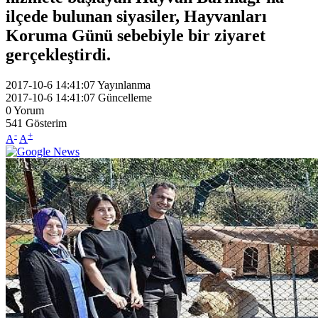
ilçede bulunan siyasiler, Hayvanları
Koruma Günü sebebiyle bir ziyaret
gerçekleştirdi.
2017-10-6 14:41:07
Yayınlanma
2017-10-6 14:41:07
Güncelleme
0
Yorum
541
Gösterim
-
+
A
A