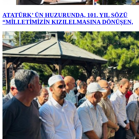
ATATÜRK’ ÜN HUZURUNDA, 101. YIL SÖZÜ
“MİLLETİMİZİN KIZILELMASINA DÖNÜŞEN,