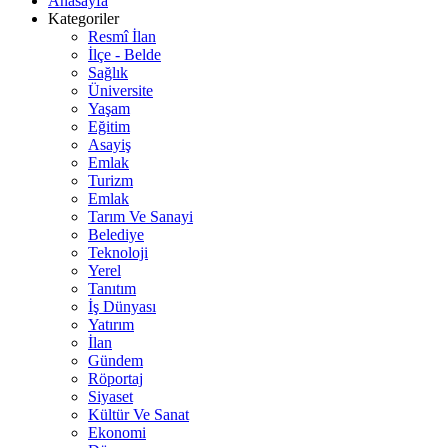
Anasayfa
Kategoriler
Resmî İlan
İlçe - Belde
Sağlık
Üniversite
Yaşam
Eğitim
Asayiş
Emlak
Turizm
Emlak
Tarım Ve Sanayi
Belediye
Teknoloji
Yerel
Tanıtım
İş Dünyası
Yatırım
İlan
Gündem
Röportaj
Siyaset
Kültür Ve Sanat
Ekonomi