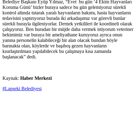
Belediye Başkanı Eyüp Yılmaz, “Evet bu gün ‘4 Ekim Hayvanları
Koruma Günü’ bizler buraya sadece bu gün gelemiyoruz sürekli
kontrol altında tutarak yaralı hayvanların bakımı, hasta hayvanların
tedavisini yaptırıyoruz burada iki arkadaşımız var görevli bunlar
sürekli burayla ilgileniyorlar. Dernek yetkilileri ile koordineli olarak
çalışıyoruz. Ben buradan bir müjde daha vermek istiyorum veteriner
hekimimiz var buraya bir ameliyathane kuruyoruz ayrıca onun
yanına personelin kalabileceği bir alan olacak bundan böyle
barınakta olan, köylerde ve başıboş gezen hayvanların
kısırlaştırılması yapılabilecek bu çalışmaya kısa zamanda
başlanacak” dedi.
Kaynak:
Haber Merkezi
#Lapseki Belediyesi