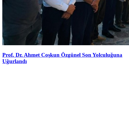
Prof. Dr. Ahmet Coşkun Özgünel Son Yolculuğuna
Uğurlandı