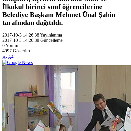
İlkokul birinci sınıf öğrencilerine
Belediye Başkanı Mehmet Ünal Şahin
tarafından dağıtıldı.
2017-10-3 14:26:38
Yayınlanma
2017-10-3 14:26:38
Güncelleme
0
Yorum
4997
Gösterim
-
+
A
A