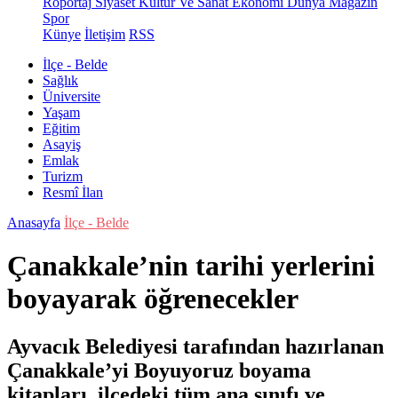
Röportaj
Siyaset
Kültür Ve Sanat
Ekonomi
Dünya
Magazin
Spor
Künye
İletişim
RSS
İlçe - Belde
Sağlık
Üniversite
Yaşam
Eğitim
Asayiş
Emlak
Turizm
Resmî İlan
Anasayfa
İlçe - Belde
Çanakkale’nin tarihi yerlerini
boyayarak öğrenecekler
Ayvacık Belediyesi tarafından hazırlanan
Çanakkale’yi Boyuyoruz boyama
kitapları, ilçedeki tüm ana sınıfı ve