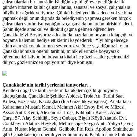
çalışmalardan bir tanesidir. Bildiğiniz gibi göreve geldiğimiz ilk
günden itibaren kültür çalışmalarına, sanatsal ve sosyal çalışmalara
büyük bir ağırlık veriyoruz. Çünkü belediyecilik sadece yol ve bina
yapmak değil onun dışında da belediyenin yapması gereken birçok
çalışmaları vardır. Bu yaptığımız çalışma da onlardan birisidir” dedi.
Şahin ilçede anaokul ve ilkokul çağına gelmen öğrencilere
Çanakkale’yi Boyuyoruz adı altında hazırlanan boyama kitapçığı ve
boyama kalemini hediye ettiklerini kaydederek; “İyi bir geleceğe
adım atan siz çocuklarımızı seviyoruz ve önce yaşadığımız il olan
Çanakkale’mizin önemli tarihini, minik ellerinizle boyayarak
öğrenmenizi istiyor, bu boyama kitabı ile güzel saatler geçirmenizi
diliyor, gözlerinizden öpüyorum” diye konuştu.
Çanakkale’nin tarihi yerlerini tanıyorlar…
Kentteki doğal ve tarihi yerlerin karakalem çizildiği boyama
kitapçığında, Çanakkale Şehitler Abidesi, Troia Atı, Tarihi Saat
Kulesi, Bozcaada, Kazdağları (İda Güzellik yarışması), Anafartalar
Kahramanı Mustafa Kemal, Mehmet Akif Ersoy Evi ve Müzesi,
Assos Antik Kenti, Alexandria Troas, Kilitbahir Kalesi, Aynalı
Çarşı, 57. Alay Şehitliği, Seyit Onbaşı, Bigalı Köyü Atatürk Evi,
Conkbayırı Atatürk Heykeli, Mehmetçiğe Saygı Anıtı, Yahya Çavuş
Anıtı, Nusrat Mayın Gemisi, Gelibolu Piri Reis, Apollon Smintheus
gibi Çanakkale için önemli yerler bulunuyor. Kitabın içinde bulunan