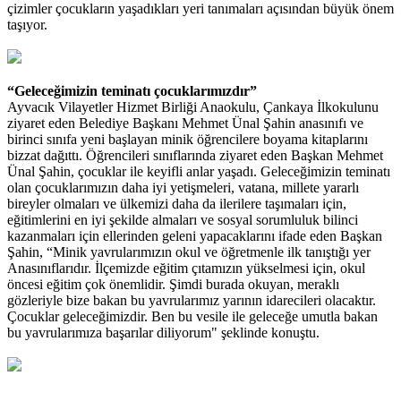
çizimler çocukların yaşadıkları yeri tanımaları açısından büyük önem
taşıyor.
“Geleceğimizin teminatı çocuklarımızdır”
Ayvacık Vilayetler Hizmet Birliği Anaokulu, Çankaya İlkokulunu
ziyaret eden Belediye Başkanı Mehmet Ünal Şahin anasınıfı ve
birinci sınıfa yeni başlayan minik öğrencilere boyama kitaplarını
bizzat dağıttı. Öğrencileri sınıflarında ziyaret eden Başkan Mehmet
Ünal Şahin, çocuklar ile keyifli anlar yaşadı. Geleceğimizin teminatı
olan çocuklarımızın daha iyi yetişmeleri, vatana, millete yararlı
bireyler olmaları ve ülkemizi daha da ilerilere taşımaları için,
eğitimlerini en iyi şekilde almaları ve sosyal sorumluluk bilinci
kazanmaları için ellerinden geleni yapacaklarını ifade eden Başkan
Şahin, “Minik yavrularımızın okul ve öğretmenle ilk tanıştığı yer
Anasınıflarıdır. İlçemizde eğitim çıtamızın yükselmesi için, okul
öncesi eğitim çok önemlidir. Şimdi burada okuyan, meraklı
gözleriyle bize bakan bu yavrularımız yarının idarecileri olacaktır.
Çocuklar geleceğimizdir. Ben bu vesile ile geleceğe umutla bakan
bu yavrularımıza başarılar diliyorum" şeklinde konuştu.