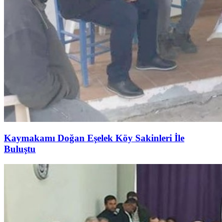
Kaymakamı Doğan Eşelek Köy Sakinleri İle
Buluştu