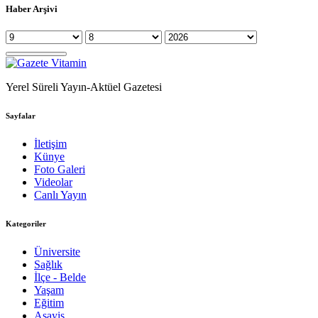
Haber Arşivi
Yerel Süreli Yayın-Aktüel Gazetesi
Sayfalar
İletişim
Künye
Foto Galeri
Videolar
Canlı Yayın
Kategoriler
Üniversite
Sağlık
İlçe - Belde
Yaşam
Eğitim
Asayiş