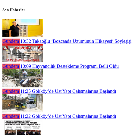
Son Haberler
Gündem
10:32
Takaoğlu ‘Bozcaada Üzümünün Hikayesi’ Söyleşişi
Gündem
10:09
Hayvancılık Destekleme Programı Belli Oldu
Gündem
11:25
Gökköy’de Üst Yapı Çalışmalarına Başlandı
Gündem
11:22
Gökköy’de Üst Yapı Çalışmalarına Başlandı