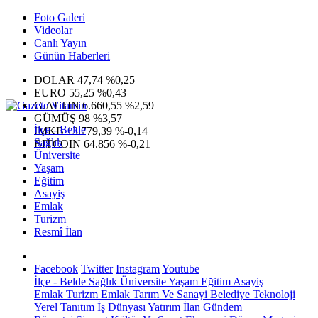
Foto Galeri
Videolar
Canlı Yayın
Günün Haberleri
DOLAR
47,74
%0,25
EURO
55,25
%0,43
G.ALTIN
6.660,55
%2,59
GÜMÜŞ
98
%3,57
İlçe - Belde
IMKB
13.779,39
%-0,14
Sağlık
BITCOIN
64.856
%-0,21
Üniversite
Yaşam
Eğitim
Asayiş
Emlak
Turizm
Resmî İlan
Facebook
Twitter
Instagram
Youtube
İlçe - Belde
Sağlık
Üniversite
Yaşam
Eğitim
Asayiş
Emlak
Turizm
Emlak
Tarım Ve Sanayi
Belediye
Teknoloji
Yerel
Tanıtım
İş Dünyası
Yatırım
İlan
Gündem