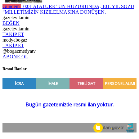
Gündem
10:01
ATATÜRK’ ÜN HUZURUNDA, 101. YIL SÖZÜ
“MİLLETİMİZİN KIZILELMASINA DÖNÜŞEN,
gazetevitamin
BEĞEN
gazetevitamin
TAKİP ET
medyabogaz
TAKİP ET
@bogazmedyatv
ABONE OL
Resmî İlanlar