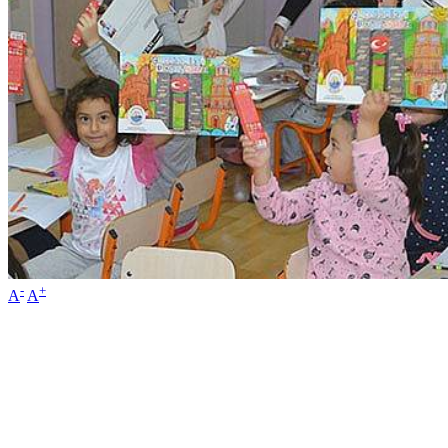
-
+
A
A