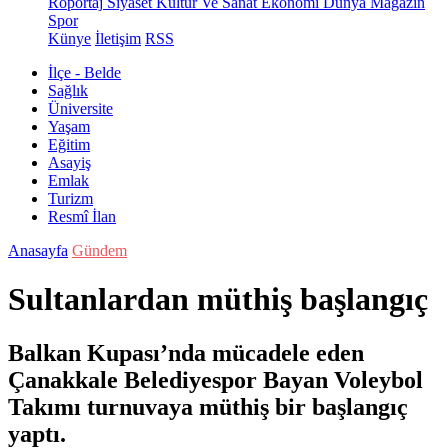
Röportaj
Siyaset
Kültür Ve Sanat
Ekonomi
Dünya
Magazin
Spor
Künye
İletişim
RSS
İlçe - Belde
Sağlık
Üniversite
Yaşam
Eğitim
Asayiş
Emlak
Turizm
Resmî İlan
Anasayfa
Gündem
Sultanlardan müthiş başlangıç
Balkan Kupası’nda mücadele eden
Çanakkale Belediyespor Bayan Voleybol
Takımı turnuvaya müthiş bir başlangıç
yaptı.