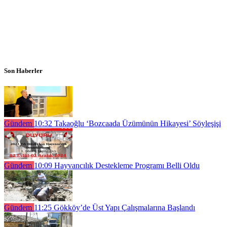
Son Haberler
Gündem
10:32
Takaoğlu ‘Bozcaada Üzümünün Hikayesi’ Söyleşişi
Gündem
10:09
Hayvancılık Destekleme Programı Belli Oldu
Gündem
11:25
Gökköy’de Üst Yapı Çalışmalarına Başlandı