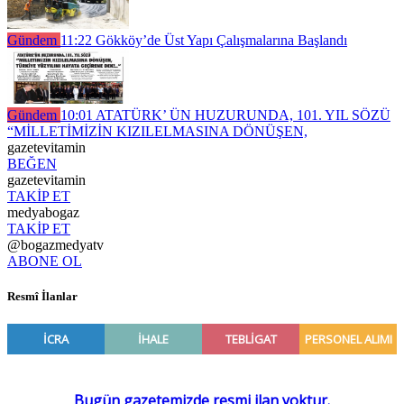
Gündem
11:22
Gökköy’de Üst Yapı Çalışmalarına Başlandı
Gündem
10:01
ATATÜRK’ ÜN HUZURUNDA, 101. YIL SÖZÜ
“MİLLETİMİZİN KIZILELMASINA DÖNÜŞEN,
gazetevitamin
BEĞEN
gazetevitamin
TAKİP ET
medyabogaz
TAKİP ET
@bogazmedyatv
ABONE OL
Resmî İlanlar