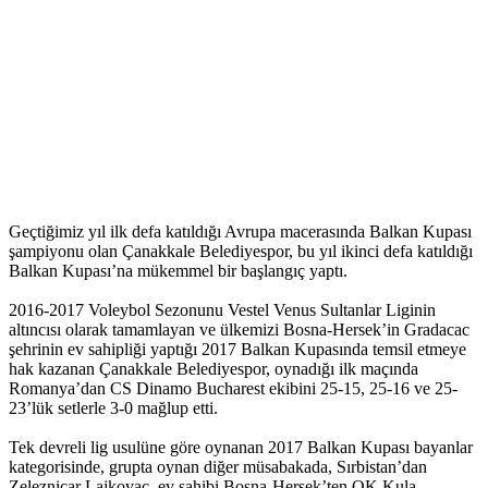
Geçtiğimiz yıl ilk defa katıldığı Avrupa macerasında Balkan Kupası
şampiyonu olan Çanakkale Belediyespor, bu yıl ikinci defa katıldığı
Balkan Kupası’na mükemmel bir başlangıç yaptı.
2016-2017 Voleybol Sezonunu Vestel Venus Sultanlar Liginin
altıncısı olarak tamamlayan ve ülkemizi Bosna-Hersek’in Gradacac
şehrinin ev sahipliği yaptığı 2017 Balkan Kupasında temsil etmeye
hak kazanan Çanakkale Belediyespor, oynadığı ilk maçında
Romanya’dan CS Dinamo Bucharest ekibini 25-15, 25-16 ve 25-
23’lük setlerle 3-0 mağlup etti.
Tek devreli lig usulüne göre oynanan 2017 Balkan Kupası bayanlar
kategorisinde, grupta oynan diğer müsabakada, Sırbistan’dan
Zeleznicar Lajkovac, ev sahibi Bosna-Hersek’ten OK Kula-