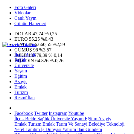
Foto Galeri
Videolar
Canlı Yayın
Günün Haberleri
DOLAR
47,74
%0,25
EURO
55,25
%0,43
G.ALTIN
6.660,55
%2,59
GÜMÜŞ
98
%3,57
İlçe - Belde
IMKB
13.779,39
%-0,14
Sağlık
BITCOIN
64.826
%-0,26
Üniversite
Yaşam
Eğitim
Asayiş
Emlak
Turizm
Resmî İlan
Facebook
Twitter
Instagram
Youtube
İlçe - Belde
Sağlık
Üniversite
Yaşam
Eğitim
Asayiş
Emlak
Turizm
Emlak
Tarım Ve Sanayi
Belediye
Teknoloji
Yerel
Tanıtım
İş Dünyası
Yatırım
İlan
Gündem