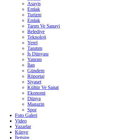
Asayiş
Emlak
Turizm
Emlak
Tarım Ve Sanayi
Belediye
Teknoloji
Yerel
Tanıtım
İş Dünyası
Yatırım
İlan
Gündem
Röportaj
Siyaset
Kültür Ve Sanat
Ekonomi
Dünya
Magazin
Spor
Foto Galeri
Video
Yazarlar
Künye
İletişim