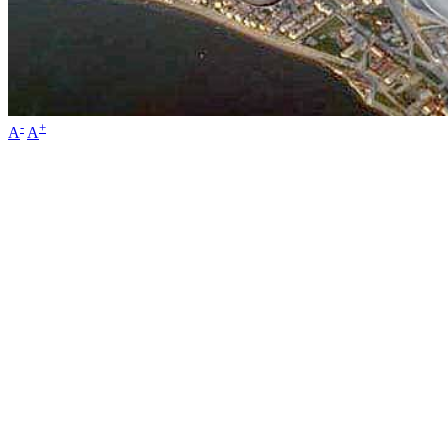
-
+
A
A