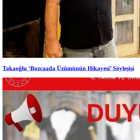
Takaoğlu ‘Bozcaada Üzümünün Hikayesi’ Söyleşişi