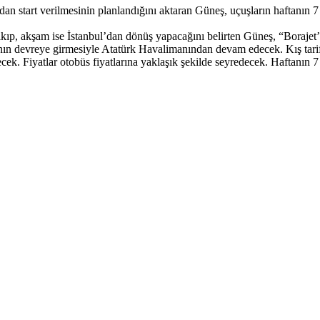
ndan start verilmesinin planlandığını aktaran Güneş, uçuşların haftanı
kıp, akşam ise İstanbul’dan dönüş yapacağını belirten Güneş, “Borajet’
nın devreye girmesiyle Atatürk Havalimanından devam edecek. Kış tarif
Fiyatlar otobüs fiyatlarına yaklaşık şekilde seyredecek. Haftanın 7 günü