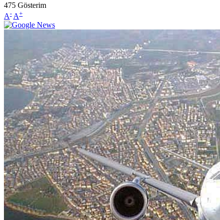
475
Gösterim
-
+
A
A