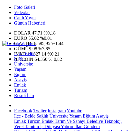
Foto Galeri
Videolar
Canlı Yayın
Günün Haberleri
DOLAR
47,71
%0,18
EURO
55,02
%0,01
G.ALTIN
6.585,95
%1,44
GÜMÜŞ
98
%3,85
İlçe - Belde
IMKB
13.827,14
%0,21
Sağlık
BITCOIN
64.350
%-0,82
Üniversite
Yaşam
Eğitim
Asayiş
Emlak
Turizm
Resmî İlan
Facebook
Twitter
Instagram
Youtube
İlçe - Belde
Sağlık
Üniversite
Yaşam
Eğitim
Asayiş
Emlak
Turizm
Emlak
Tarım Ve Sanayi
Belediye
Teknoloji
Yerel
Tanıtım
İş Dünyası
Yatırım
İlan
Gündem