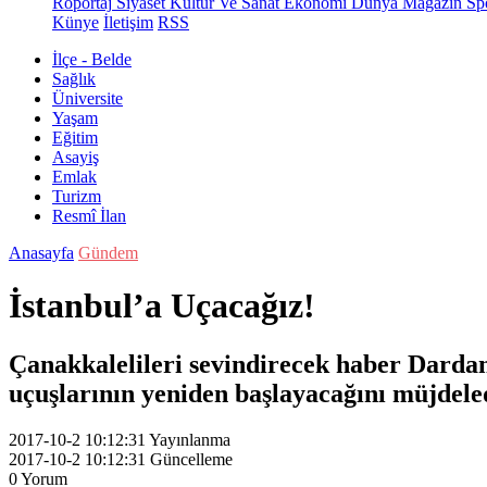
Röportaj
Siyaset
Kültür Ve Sanat
Ekonomi
Dünya
Magazin
Sp
Künye
İletişim
RSS
İlçe - Belde
Sağlık
Üniversite
Yaşam
Eğitim
Asayiş
Emlak
Turizm
Resmî İlan
Anasayfa
Gündem
İstanbul’a Uçacağız!
Çanakkalelileri sevindirecek haber Dardan
uçuşlarının yeniden başlayacağını müjdele
2017-10-2 10:12:31
Yayınlanma
2017-10-2 10:12:31
Güncelleme
0
Yorum