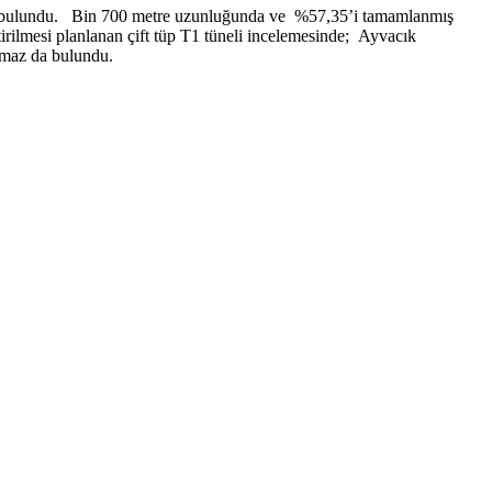
de bulundu. Bin 700 metre uzunluğunda ve %57,35’i tamamlanmış
itirilmesi planlanan çift tüp T1 tüneli incelemesinde; Ayvacık
maz da bulundu.