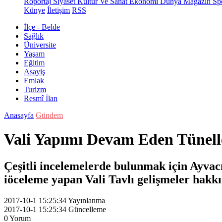
Röportaj
Siyaset
Kültür Ve Sanat
Ekonomi
Dünya
Magazin
Sp
Künye
İletişim
RSS
İlçe - Belde
Sağlık
Üniversite
Yaşam
Eğitim
Asayiş
Emlak
Turizm
Resmî İlan
Anasayfa
Gündem
Vali Yapımı Devam Eden Tünelle
Çeşitli incelemelerde bulunmak için Ayvacı
iöceleme yapan Vali Tavlı gelişmeler hakkın
2017-10-1 15:25:34
Yayınlanma
2017-10-1 15:25:34
Güncelleme
0
Yorum