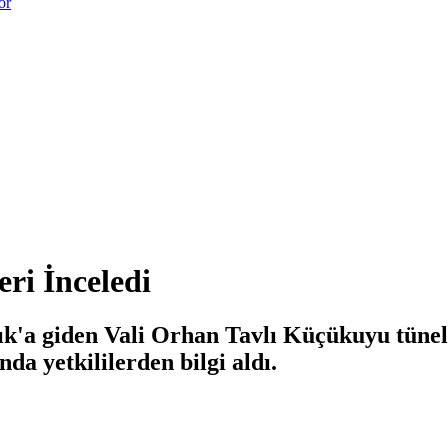
or
ri İnceledi
k'a giden Vali Orhan Tavlı Küçükuyu tünelle
da yetkililerden bilgi aldı.