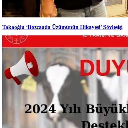
Takaoğlu ‘Bozcaada Üzümünün Hikayesi’ Söyleşişi