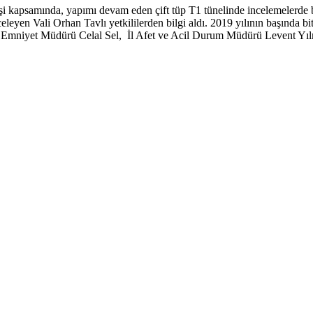
işi kapsamında, yapımı devam eden çift tüp T1 tünelinde incelemeler
eleyen Vali Orhan Tavlı yetkililerden bilgi aldı. 2019 yılının başında b
mniyet Müdürü Celal Sel, İl Afet ve Acil Durum Müdürü Levent Yıl