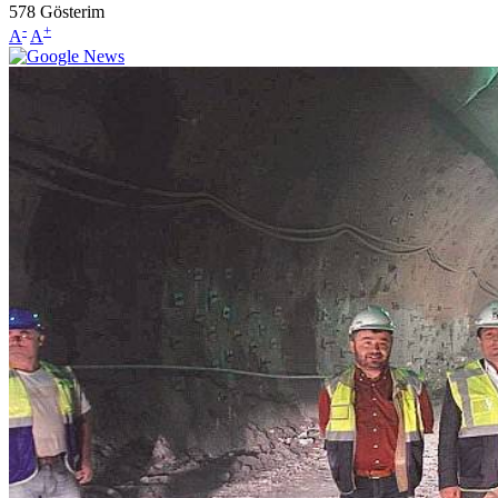
578
Gösterim
-
+
A
A