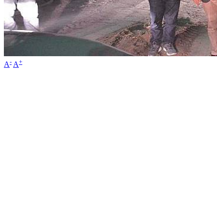
-
+
A
A